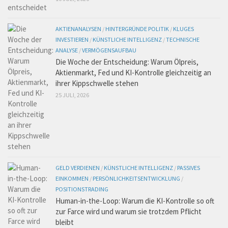
AKTIENANALYSEN
/
HINTERGRÜNDE POLITIK
/
KLUGES
INVESTIEREN
/
KÜNSTLICHE INTELLIGENZ
/
TECHNISCHE
ANALYSE
/
VERMÖGENSAUFBAU
Die Woche der Entscheidung: Warum Ölpreis,
Aktienmarkt, Fed und KI-Kontrolle gleichzeitig an
ihrer Kippschwelle stehen
25 JULI, 2026
GELD VERDIENEN
/
KÜNSTLICHE INTELLIGENZ
/
PASSIVES
EINKOMMEN
/
PERSÖNLICHKEITSENTWICKLUNG
/
POSITIONSTRADING
Human-in-the-Loop: Warum die KI-Kontrolle so oft
zur Farce wird und warum sie trotzdem Pflicht
bleibt