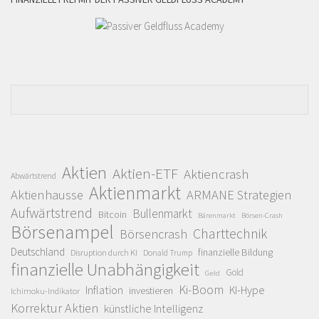
Aktien
Aktien-ETF
Aktiencrash
Abwärtstrend
Aktienmarkt
Aktienhausse
ARMANE Strategien
Aufwärtstrend
Bullenmarkt
Bitcoin
Bärenmarkt
Börsen-Crash
Börsenampel
Charttechnik
Börsencrash
Deutschland
finanzielle Bildung
Disruption durch KI
Donald Trump
finanzielle Unabhängigkeit
Gold
Geld
Ki-Boom
Inflation
KI-Hype
investieren
Ichimoku-Indikator
Korrektur Aktien
künstliche Intelligenz