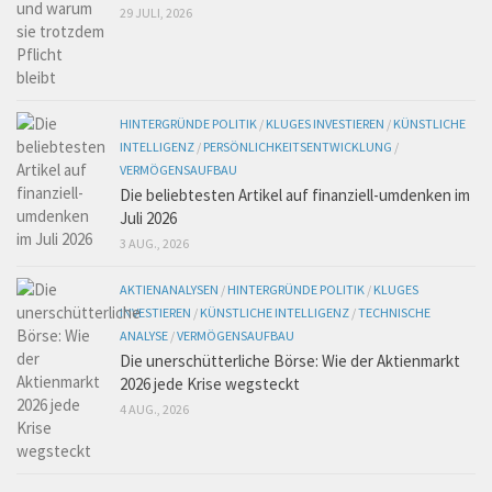
29 JULI, 2026
HINTERGRÜNDE POLITIK
/
KLUGES INVESTIEREN
/
KÜNSTLICHE
INTELLIGENZ
/
PERSÖNLICHKEITSENTWICKLUNG
/
VERMÖGENSAUFBAU
Die beliebtesten Artikel auf finanziell-umdenken im
Juli 2026
3 AUG., 2026
AKTIENANALYSEN
/
HINTERGRÜNDE POLITIK
/
KLUGES
INVESTIEREN
/
KÜNSTLICHE INTELLIGENZ
/
TECHNISCHE
ANALYSE
/
VERMÖGENSAUFBAU
Die unerschütterliche Börse: Wie der Aktienmarkt
2026 jede Krise wegsteckt
4 AUG., 2026