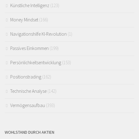
Künstliche Intelligenz
(123)
Money Mindset
(166)
Navigationshilfe KI-Revolution
(1)
Passives Einkommen
(199)
Persönlichkeitsentwicklung
(153)
Positionstrading
(162)
Technische Analyse
(142)
Vermögensaufbau
(393)
WOHLSTAND DURCH AKTIEN