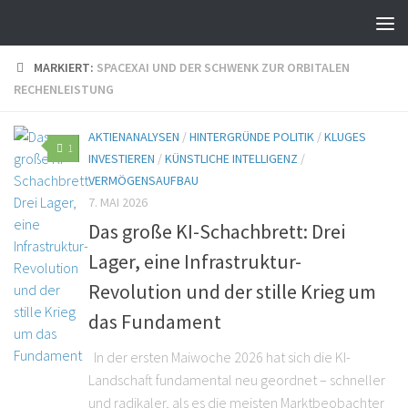
MARKIERT:
SPACEXAI UND DER SCHWENK ZUR ORBITALEN
RECHENLEISTUNG
AKTIENANALYSEN
/
HINTERGRÜNDE POLITIK
/
KLUGES
1
INVESTIEREN
/
KÜNSTLICHE INTELLIGENZ
/
VERMÖGENSAUFBAU
7. MAI 2026
Das große KI-Schachbrett: Drei
Lager, eine Infrastruktur-
Revolution und der stille Krieg um
das Fundament
In der ersten Maiwoche 2026 hat sich die KI-
Landschaft fundamental neu geordnet – schneller
und radikaler, als es die meisten Marktbeobachter