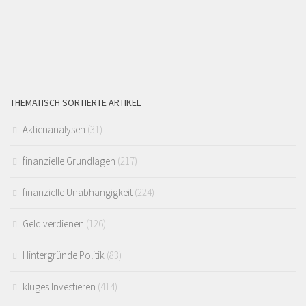
THEMATISCH SORTIERTE ARTIKEL
Aktienanalysen
(31)
finanzielle Grundlagen
(217)
finanzielle Unabhängigkeit
(224)
Geld verdienen
(126)
Hintergründe Politik
(83)
kluges Investieren
(414)