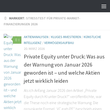
MARKIERT:
STRESSTEST FÜR PRIVATE-MARKET-
FINANZIERUNGEN 2026
AKTIENANALYSEN
/
KLUGES INVESTIEREN
/
KÜNSTLICHE
0
INTELLIGENZ
/
VERMÖGENSAUFBAU
20. MÄRZ 2026
Private Equity unter Druck: Was aus
der Warnung von Januar 2026
geworden ist – und welche Aktien
jetzt wirklich leiden
Als ich Anfang Januar 2026 den Artikel „Private
Equity durch KI unter Druck?“ veröffentlichte, war
die These noch eine strategische Warnung. Die
provokante Formel „VC eats PE“ beschrieb einen