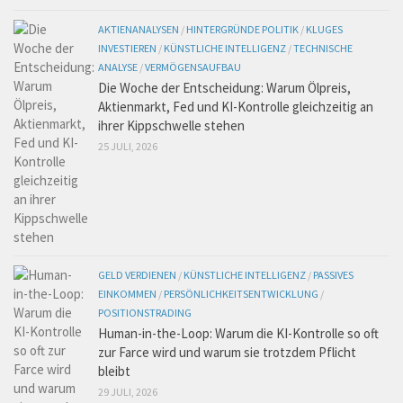
AKTIENANALYSEN
/
HINTERGRÜNDE POLITIK
/
KLUGES
INVESTIEREN
/
KÜNSTLICHE INTELLIGENZ
/
TECHNISCHE
ANALYSE
/
VERMÖGENSAUFBAU
Die Woche der Entscheidung: Warum Ölpreis,
Aktienmarkt, Fed und KI-Kontrolle gleichzeitig an
ihrer Kippschwelle stehen
25 JULI, 2026
GELD VERDIENEN
/
KÜNSTLICHE INTELLIGENZ
/
PASSIVES
EINKOMMEN
/
PERSÖNLICHKEITSENTWICKLUNG
/
POSITIONSTRADING
Human-in-the-Loop: Warum die KI-Kontrolle so oft
zur Farce wird und warum sie trotzdem Pflicht
bleibt
29 JULI, 2026