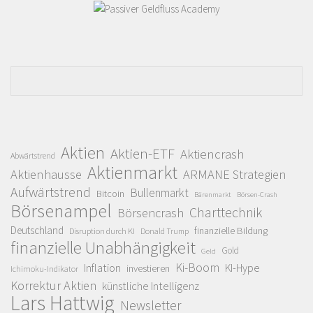
Aktien
Aktien-ETF
Aktiencrash
Abwärtstrend
Aktienmarkt
Aktienhausse
ARMANE Strategien
Aufwärtstrend
Bullenmarkt
Bitcoin
Bärenmarkt
Börsen-Crash
Börsenampel
Charttechnik
Börsencrash
Deutschland
finanzielle Bildung
Disruption durch KI
Donald Trump
finanzielle Unabhängigkeit
Gold
Geld
Ki-Boom
Inflation
KI-Hype
investieren
Ichimoku-Indikator
Korrektur Aktien
künstliche Intelligenz
Lars Hattwig
Newsletter