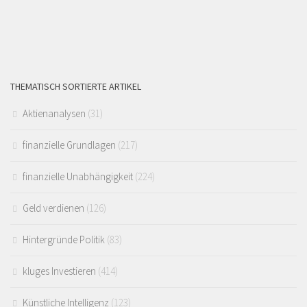
THEMATISCH SORTIERTE ARTIKEL
Aktienanalysen
(31)
finanzielle Grundlagen
(217)
finanzielle Unabhängigkeit
(224)
Geld verdienen
(126)
Hintergründe Politik
(83)
kluges Investieren
(414)
Künstliche Intelligenz
(123)