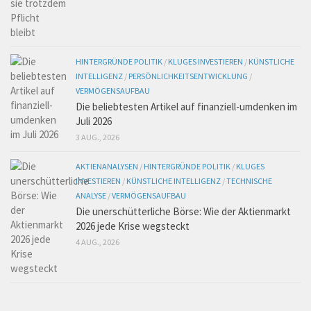
HINTERGRÜNDE POLITIK
/
KLUGES INVESTIEREN
/
KÜNSTLICHE
INTELLIGENZ
/
PERSÖNLICHKEITSENTWICKLUNG
/
VERMÖGENSAUFBAU
Die beliebtesten Artikel auf finanziell-umdenken im
Juli 2026
3 AUG., 2026
AKTIENANALYSEN
/
HINTERGRÜNDE POLITIK
/
KLUGES
INVESTIEREN
/
KÜNSTLICHE INTELLIGENZ
/
TECHNISCHE
ANALYSE
/
VERMÖGENSAUFBAU
Die unerschütterliche Börse: Wie der Aktienmarkt
2026 jede Krise wegsteckt
4 AUG., 2026