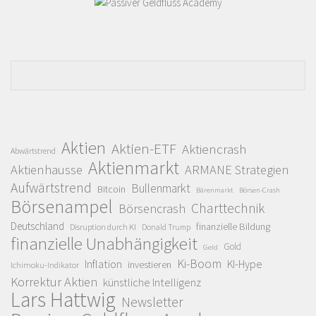
Aktien
Aktien-ETF
Aktiencrash
Abwärtstrend
Aktienmarkt
Aktienhausse
ARMANE Strategien
Aufwärtstrend
Bullenmarkt
Bitcoin
Bärenmarkt
Börsen-Crash
Börsenampel
Charttechnik
Börsencrash
Deutschland
finanzielle Bildung
Disruption durch KI
Donald Trump
finanzielle Unabhängigkeit
Gold
Geld
Ki-Boom
Inflation
KI-Hype
investieren
Ichimoku-Indikator
Korrektur Aktien
künstliche Intelligenz
Lars Hattwig
Newsletter