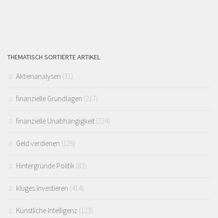
THEMATISCH SORTIERTE ARTIKEL
Aktienanalysen
(31)
finanzielle Grundlagen
(217)
finanzielle Unabhängigkeit
(224)
Geld verdienen
(126)
Hintergründe Politik
(83)
kluges Investieren
(414)
Künstliche Intelligenz
(123)