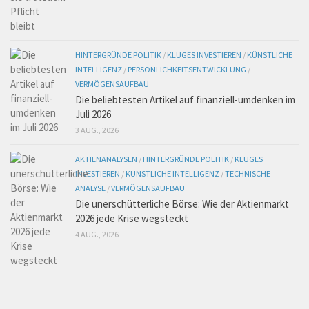
HINTERGRÜNDE POLITIK
/
KLUGES INVESTIEREN
/
KÜNSTLICHE
INTELLIGENZ
/
PERSÖNLICHKEITSENTWICKLUNG
/
VERMÖGENSAUFBAU
Die beliebtesten Artikel auf finanziell-umdenken im
Juli 2026
3 AUG., 2026
AKTIENANALYSEN
/
HINTERGRÜNDE POLITIK
/
KLUGES
INVESTIEREN
/
KÜNSTLICHE INTELLIGENZ
/
TECHNISCHE
ANALYSE
/
VERMÖGENSAUFBAU
Die unerschütterliche Börse: Wie der Aktienmarkt
2026 jede Krise wegsteckt
4 AUG., 2026