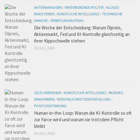
AKTIENANALYSEN
/
HINTERGRÜNDE POLITIK
/
KLUGES
INVESTIEREN
/
KÜNSTLICHE INTELLIGENZ
/
TECHNISCHE
ANALYSE
/
VERMÖGENSAUFBAU
Die Woche der Entscheidung: Warum Ölpreis,
Aktienmarkt, Fed und KI-Kontrolle gleichzeitig an
ihrer Kippschwelle stehen
25 JULI, 2026
GELD VERDIENEN
/
KÜNSTLICHE INTELLIGENZ
/
PASSIVES
EINKOMMEN
/
PERSÖNLICHKEITSENTWICKLUNG
/
POSITIONSTRADING
Human-in-the-Loop: Warum die KI-Kontrolle so oft
zur Farce wird und warum sie trotzdem Pflicht
bleibt
29 JULI, 2026