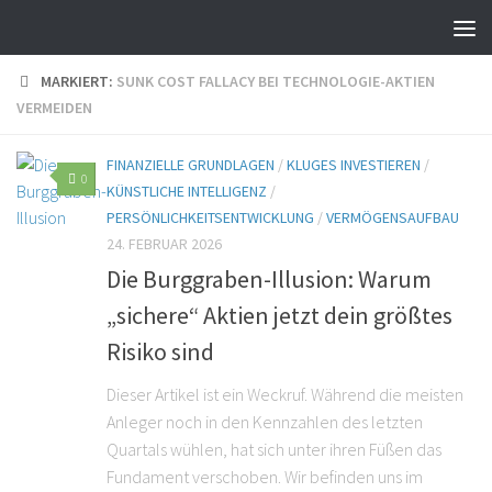
MARKIERT:
SUNK COST FALLACY BEI TECHNOLOGIE-AKTIEN
VERMEIDEN
FINANZIELLE GRUNDLAGEN
/
KLUGES INVESTIEREN
/
0
KÜNSTLICHE INTELLIGENZ
/
PERSÖNLICHKEITSENTWICKLUNG
/
VERMÖGENSAUFBAU
24. FEBRUAR 2026
Die Burggraben-Illusion: Warum
„sichere“ Aktien jetzt dein größtes
Risiko sind
Dieser Artikel ist ein Weckruf. Während die meisten
Anleger noch in den Kennzahlen des letzten
Quartals wühlen, hat sich unter ihren Füßen das
Fundament verschoben. Wir befinden uns im