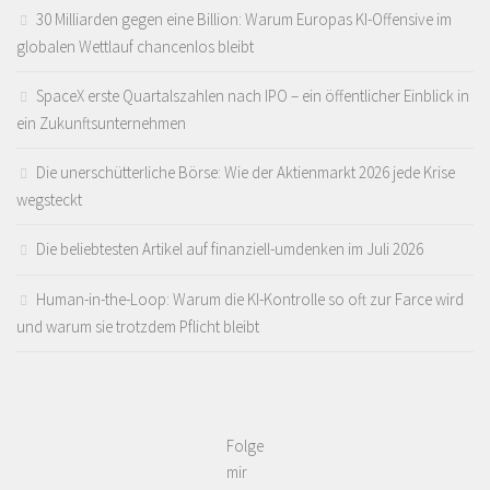
30 Milliarden gegen eine Billion: Warum Europas KI-Offensive im
globalen Wettlauf chancenlos bleibt
SpaceX erste Quartalszahlen nach IPO – ein öffentlicher Einblick in
ein Zukunftsunternehmen
Die unerschütterliche Börse: Wie der Aktienmarkt 2026 jede Krise
wegsteckt
Die beliebtesten Artikel auf finanziell-umdenken im Juli 2026
Human-in-the-Loop: Warum die KI-Kontrolle so oft zur Farce wird
und warum sie trotzdem Pflicht bleibt
Folge
mir