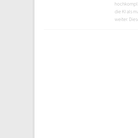
hochkomplex
die KI als 
weiter. Diese