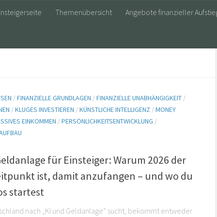
insteigerseite
Themenübersicht
Angebote finanzieller Aufstie
YSEN
/
FINANZIELLE GRUNDLAGEN
/
FINANZIELLE UNABHÄNGIGKEIT
/
NEN
/
KLUGES INVESTIEREN
/
KÜNSTLICHE INTELLIGENZ
/
MONEY
ASSIVES EINKOMMEN
/
PERSÖNLICHKEITSENTWICKLUNG
/
AUFBAU
Geldanlage für Einsteiger: Warum 2026 der
eitpunkt ist, damit anzufangen – und wo du
s startest
tschland nach „KI und Geldanlage“ sucht, bekommt entweder