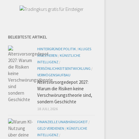
BELIEBTESTE ARTIKEL
HINTERGRÜNDE POLITIK
/
KLUGES
INVESTIEREN
/
KÜNSTLICHE
INTELLIGENZ
/
PERSÖNLICHKEITSENTWICKLUNG
/
VERMÖGENSAUFBAU
Altersvorsorgedepot 2027:
Warum die Risiken keine
Verschwörungstheorie sind,
sondern Geschichte
18 JULI, 2026
FINANZIELLE UNABHÄNGIGKEIT
/
GELD VERDIENEN
/
KÜNSTLICHE
INTELLIGENZ
/