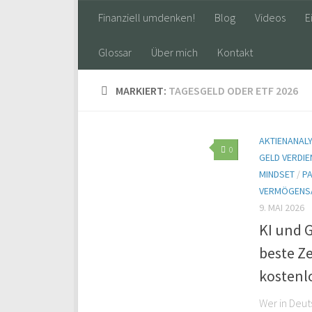
Finanziell umdenken!
Blog
Videos
E
Glossar
Über mich
Kontakt
MARKIERT:
TAGESGELD ODER ETF 2026
AKTIENANAL
0
GELD VERDIE
MINDSET
/
P
VERMÖGENS
9. MAI 2026
KI und 
beste Z
kostenlo
Wer in Deu