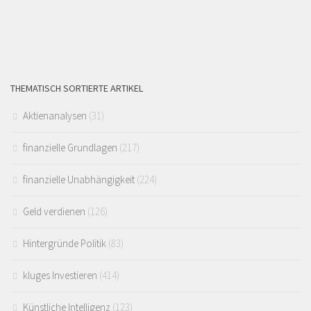
THEMATISCH SORTIERTE ARTIKEL
Aktienanalysen
(31)
finanzielle Grundlagen
(217)
finanzielle Unabhängigkeit
(224)
Geld verdienen
(126)
Hintergründe Politik
(83)
kluges Investieren
(414)
Künstliche Intelligenz
(123)