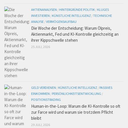
AKTIENANALYSEN
/
HINTERGRÜNDE POLITIK
/
KLUGES
INVESTIEREN
/
KÜNSTLICHE INTELLIGENZ
/
TECHNISCHE
ANALYSE
/
VERMÖGENSAUFBAU
Die Woche der Entscheidung: Warum Ölpreis,
Aktienmarkt, Fed und KI-Kontrolle gleichzeitig an
ihrer Kippschwelle stehen
25 JULI, 2026
GELD VERDIENEN
/
KÜNSTLICHE INTELLIGENZ
/
PASSIVES
EINKOMMEN
/
PERSÖNLICHKEITSENTWICKLUNG
/
POSITIONSTRADING
Human-in-the-Loop: Warum die KI-Kontrolle so oft
zur Farce wird und warum sie trotzdem Pflicht
bleibt
29 JULI, 2026