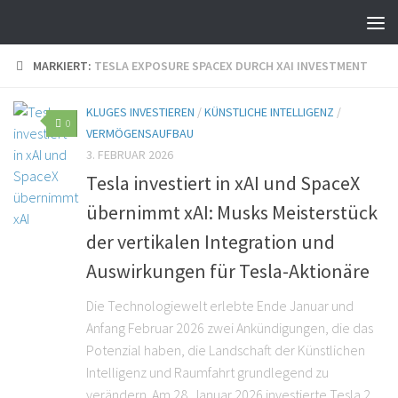
MARKIERT:
TESLA EXPOSURE SPACEX DURCH XAI INVESTMENT
KLUGES INVESTIEREN
/
KÜNSTLICHE INTELLIGENZ
/
0
VERMÖGENSAUFBAU
3. FEBRUAR 2026
Tesla investiert in xAI und SpaceX
übernimmt xAI: Musks Meisterstück
der vertikalen Integration und
Auswirkungen für Tesla-Aktionäre
Die Technologiewelt erlebte Ende Januar und
Anfang Februar 2026 zwei Ankündigungen, die das
Potenzial haben, die Landschaft der Künstlichen
Intelligenz und Raumfahrt grundlegend zu
verändern. Am 28. Januar 2026 investierte Tesla 2