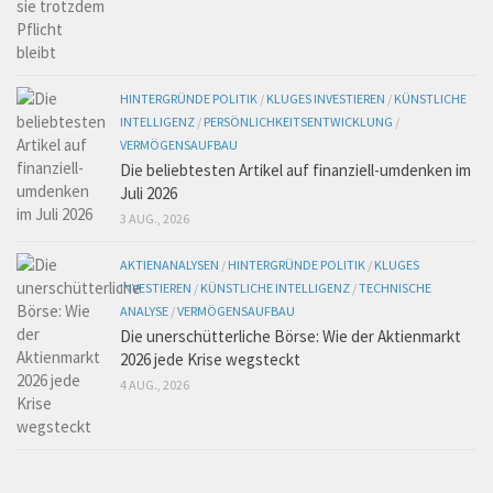
HINTERGRÜNDE POLITIK
/
KLUGES INVESTIEREN
/
KÜNSTLICHE
INTELLIGENZ
/
PERSÖNLICHKEITSENTWICKLUNG
/
VERMÖGENSAUFBAU
Die beliebtesten Artikel auf finanziell-umdenken im
Juli 2026
3 AUG., 2026
AKTIENANALYSEN
/
HINTERGRÜNDE POLITIK
/
KLUGES
INVESTIEREN
/
KÜNSTLICHE INTELLIGENZ
/
TECHNISCHE
ANALYSE
/
VERMÖGENSAUFBAU
Die unerschütterliche Börse: Wie der Aktienmarkt
2026 jede Krise wegsteckt
4 AUG., 2026