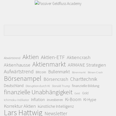
Aktien
Aktien-ETF
Aktiencrash
Abwärtstrend
Aktienmarkt
Aktienhausse
ARMANE Strategien
Aufwärtstrend
Bullenmarkt
Bitcoin
Bärenmarkt
Börsen-Crash
Börsenampel
Charttechnik
Börsencrash
Deutschland
finanzielle Bildung
Disruption durch KI
Donald Trump
finanzielle Unabhängigkeit
Gold
Geld
Ki-Boom
Inflation
KI-Hype
investieren
Ichimoku-Indikator
Korrektur Aktien
künstliche Intelligenz
Lars Hattwig
Newsletter