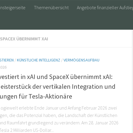
insteigerseite
Themenübersicht
Angebote finanzieller Aufstie
D SPACEX ÜBERNIMMT XAI
STIEREN
/
KÜNSTLICHE INTELLIGENZ
/
VERMÖGENSAUFBAU
2026
vestiert in xAI und SpaceX übernimmt xAI:
isterstück der vertikalen Integration und
ungen für Tesla-Aktionäre
logiewelt erlebte Ende Januar und Anfang Februar 2026 zwei
en, die das Potenzial haben, die Landschaft der Künstlichen
 und Raumfahrt grundlegend zu verändern. Am 28. Januar 2026
Tesla 2 Milliarden US-Dollar...