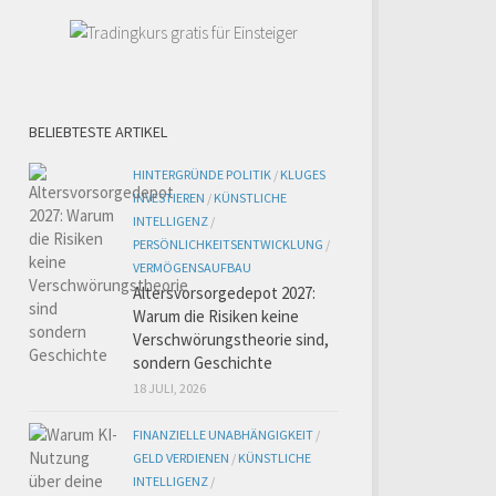
BELIEBTESTE ARTIKEL
HINTERGRÜNDE POLITIK
/
KLUGES
INVESTIEREN
/
KÜNSTLICHE
INTELLIGENZ
/
PERSÖNLICHKEITSENTWICKLUNG
/
VERMÖGENSAUFBAU
Altersvorsorgedepot 2027:
Warum die Risiken keine
Verschwörungstheorie sind,
sondern Geschichte
18 JULI, 2026
FINANZIELLE UNABHÄNGIGKEIT
/
GELD VERDIENEN
/
KÜNSTLICHE
INTELLIGENZ
/