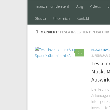
Finanziell umdenken!
Blog
Videos
E
Glossar
Über mich
Kontakt
MARKIERT:
TESLA INVESTIERT IN XAI UN
KLUGES INVE
0
3. FEBRUAR 
Tesla in
Musks Me
Auswirk
Die Techno
Ankündigung
Intelligenz
investierte 