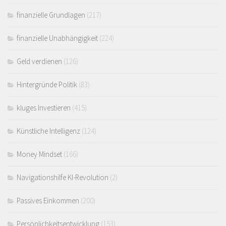
finanzielle Grundlagen
(217)
finanzielle Unabhängigkeit
(224)
Geld verdienen
(126)
Hintergründe Politik
(83)
kluges Investieren
(415)
Künstliche Intelligenz
(124)
Money Mindset
(166)
Navigationshilfe KI-Revolution
(2)
Passives Einkommen
(200)
Persönlichkeitsentwicklung
(153)