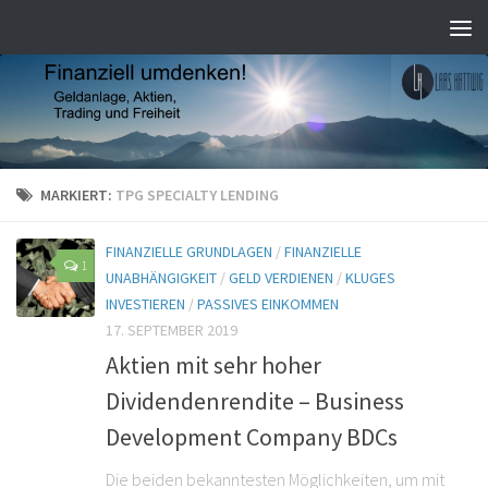
MARKIERT:
TPG SPECIALTY LENDING
FINANZIELLE GRUNDLAGEN
/
FINANZIELLE
1
UNABHÄNGIGKEIT
/
GELD VERDIENEN
/
KLUGES
INVESTIEREN
/
PASSIVES EINKOMMEN
17. SEPTEMBER 2019
Aktien mit sehr hoher
Dividendenrendite – Business
Development Company BDCs
Die beiden bekanntesten Möglichkeiten, um mit