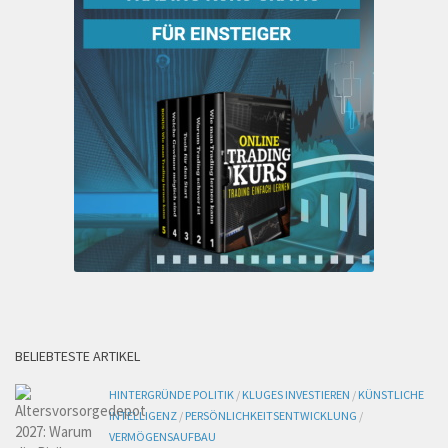
BELIEBTESTE ARTIKEL
HINTERGRÜNDE POLITIK
/
KLUGES INVESTIEREN
/
KÜNSTLICHE
INTELLIGENZ
/
PERSÖNLICHKEITSENTWICKLUNG
/
VERMÖGENSAUFBAU