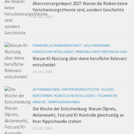
Altersvorsorgedepot 2027: Warum die Risiken keine
Verschwörungstheorie sind, sondern Geschichte
18 JULI, 2026
FINANZIELLE UNABHÄNGIGKEIT
/
GELD VERDIENEN
/
KÜNSTLICHE INTELLIGENZ
/
PERSÖNLICHKEITSENTWICKLUNG
Warum KI-Nutzung über deine berufliche Relevanz
entscheidet
16 JULI, 2026
AKTIENANALYSEN
/
HINTERGRÜNDE POLITIK
/
KLUGES
INVESTIEREN
/
KÜNSTLICHE INTELLIGENZ
/
TECHNISCHE
ANALYSE
/
VERMÖGENSAUFBAU
Die Woche der Entscheidung: Warum Ölpreis,
Aktienmarkt, Fed und KI-Kontrolle gleichzeitig an
ihrer Kippschwelle stehen
25 JULI, 2026