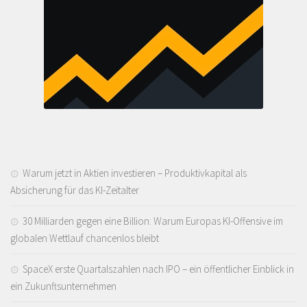
Warum jetzt in Aktien investieren – Produktivkapital als
Absicherung für das KI-Zeitalter
30 Milliarden gegen eine Billion: Warum Europas KI-Offensive im
globalen Wettlauf chancenlos bleibt
SpaceX erste Quartalszahlen nach IPO – ein öffentlicher Einblick in
ein Zukunftsunternehmen