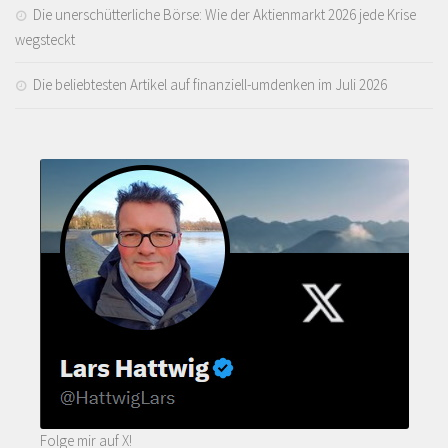
Die unerschütterliche Börse: Wie der Aktienmarkt 2026 jede Krise
wegsteckt
Die beliebtesten Artikel auf finanziell-umdenken im Juli 2026
Folge mir auf X!