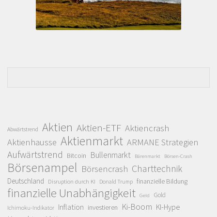
Aktien
Aktien-ETF
Aktiencrash
Abwärtstrend
Aktienmarkt
Aktienhausse
ARMANE Strategien
Aufwärtstrend
Bullenmarkt
Bitcoin
Bärenmarkt
Börsen-Crash
Börsenampel
Charttechnik
Börsencrash
Deutschland
finanzielle Bildung
Disruption durch KI
Donald Trump
finanzielle Unabhängigkeit
Gold
Geld
Ki-Boom
Inflation
KI-Hype
investieren
Ichimoku-Indikator