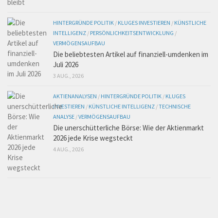
HINTERGRÜNDE POLITIK
/
KLUGES INVESTIEREN
/
KÜNSTLICHE
INTELLIGENZ
/
PERSÖNLICHKEITSENTWICKLUNG
/
VERMÖGENSAUFBAU
Die beliebtesten Artikel auf finanziell-umdenken im
Juli 2026
3 AUG., 2026
AKTIENANALYSEN
/
HINTERGRÜNDE POLITIK
/
KLUGES
INVESTIEREN
/
KÜNSTLICHE INTELLIGENZ
/
TECHNISCHE
ANALYSE
/
VERMÖGENSAUFBAU
Die unerschütterliche Börse: Wie der Aktienmarkt
2026 jede Krise wegsteckt
4 AUG., 2026