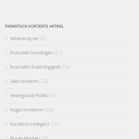
THEMATISCH SORTIERTE ARTIKEL
Aktienanalysen
(31)
finanzielle Grundlagen
(217)
finanzielle Unabhängigkeit
(224)
Geld verdienen
(126)
Hintergründe Politik
(83)
kluges Investieren
(414)
Künstliche Intelligenz
(123)
Money Mindset
(166)