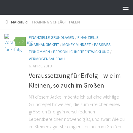
MARKIERT:
TRAINING SCHLÄGT TALENT
FINANZIELLE GRUNDLAGEN
/
FINANZIELLE
0
UNABHÄNGIGKEIT
/
MONEY MINDSET
/
PASSIVES
EINKOMMEN
/
PERSÖNLICHKEITSENTWICKLUNG
/
VERMÖGENSAUFBAU
6. APRIL 2019
Voraussetzung für Erfolg – wie im
Kleinen, so auch im Großen
Mit diesem Artikel möchte ich auf eine wichtige
Grundregel hinweisen, die zum Erreichen eines
größeren Erfolgs in verschiedenen
Lebensbereichen notwendig ist, und zwar: Wie du
im Kleinen agierst, so agierst du auch im Großen....