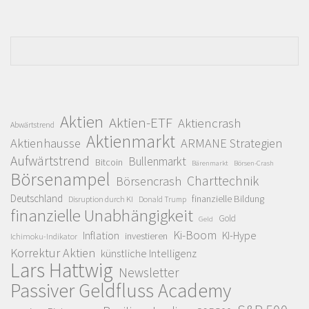
Aktien
Aktien-ETF
Aktiencrash
Abwärtstrend
Aktienmarkt
Aktienhausse
ARMANE Strategien
Aufwärtstrend
Bullenmarkt
Bitcoin
Bärenmarkt
Börsen-Crash
Börsenampel
Charttechnik
Börsencrash
Deutschland
finanzielle Bildung
Disruption durch KI
Donald Trump
finanzielle Unabhängigkeit
Gold
Geld
Ki-Boom
Inflation
KI-Hype
investieren
Ichimoku-Indikator
Korrektur Aktien
künstliche Intelligenz
Lars Hattwig
Newsletter
Passiver Geldfluss Academy