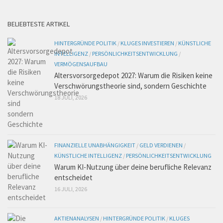
BELIEBTESTE ARTIKEL
HINTERGRÜNDE POLITIK
/
KLUGES INVESTIEREN
/
KÜNSTLICHE
INTELLIGENZ
/
PERSÖNLICHKEITSENTWICKLUNG
/
VERMÖGENSAUFBAU
Altersvorsorgedepot 2027: Warum die Risiken keine
Verschwörungstheorie sind, sondern Geschichte
18 JULI, 2026
FINANZIELLE UNABHÄNGIGKEIT
/
GELD VERDIENEN
/
KÜNSTLICHE INTELLIGENZ
/
PERSÖNLICHKEITSENTWICKLUNG
Warum KI-Nutzung über deine berufliche Relevanz
entscheidet
16 JULI, 2026
AKTIENANALYSEN
/
HINTERGRÜNDE POLITIK
/
KLUGES