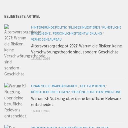
BELIEBTESTE ARTIKEL
HINTERGRÜNDE POLITIK
/
KLUGES INVESTIEREN
/
KÜNSTLICHE
INTELLIGENZ
/
PERSÖNLICHKEITSENTWICKLUNG
/
VERMÖGENSAUFBAU
Altersvorsorgedepot 2027: Warum die Risiken keine
Verschwörungstheorie sind, sondern Geschichte
18 JULI, 2026
FINANZIELLE UNABHÄNGIGKEIT
/
GELD VERDIENEN
/
KÜNSTLICHE INTELLIGENZ
/
PERSÖNLICHKEITSENTWICKLUNG
Warum KI-Nutzung über deine berufliche Relevanz
entscheidet
16 JULI, 2026
AKTIENANALYSEN
/
HINTERGRÜNDE POLITIK
/
KLUGES