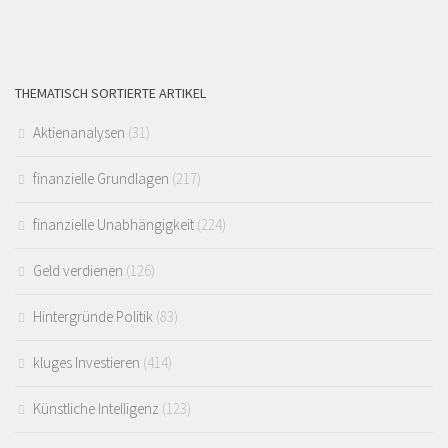
THEMATISCH SORTIERTE ARTIKEL
Aktienanalysen
(31)
finanzielle Grundlagen
(217)
finanzielle Unabhängigkeit
(224)
Geld verdienen
(126)
Hintergründe Politik
(83)
kluges Investieren
(414)
Künstliche Intelligenz
(123)