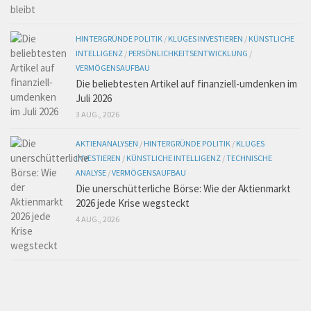
HINTERGRÜNDE POLITIK
/
KLUGES INVESTIEREN
/
KÜNSTLICHE
INTELLIGENZ
/
PERSÖNLICHKEITSENTWICKLUNG
/
VERMÖGENSAUFBAU
Die beliebtesten Artikel auf finanziell-umdenken im
Juli 2026
3 AUG., 2026
AKTIENANALYSEN
/
HINTERGRÜNDE POLITIK
/
KLUGES
INVESTIEREN
/
KÜNSTLICHE INTELLIGENZ
/
TECHNISCHE
ANALYSE
/
VERMÖGENSAUFBAU
Die unerschütterliche Börse: Wie der Aktienmarkt
2026 jede Krise wegsteckt
4 AUG., 2026