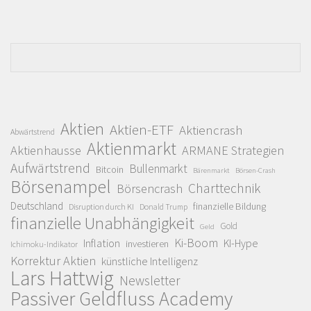
Aktien
Aktien-ETF
Aktiencrash
Abwärtstrend
Aktienmarkt
Aktienhausse
ARMANE Strategien
Aufwärtstrend
Bullenmarkt
Bitcoin
Bärenmarkt
Börsen-Crash
Börsenampel
Charttechnik
Börsencrash
Deutschland
finanzielle Bildung
Disruption durch KI
Donald Trump
finanzielle Unabhängigkeit
Gold
Geld
Ki-Boom
Inflation
KI-Hype
investieren
Ichimoku-Indikator
Korrektur Aktien
künstliche Intelligenz
Lars Hattwig
Newsletter
Passiver Geldfluss Academy