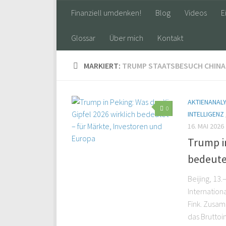
Finanziell umdenken!
Blog
Videos
E
Glossar
Über mich
Kontakt
MARKIERT:
TRUMP STAATSBESUCH CHINA
AKTIENANAL
0
INTELLIGENZ
16. MAI 2026
Trump in
bedeute
Beijing, 13
Internation
Fink. Zusam
das Bruttoi