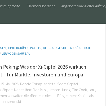
insteigerseite
Themenübersicht
Angebote finanzieller Aufstie
YSEN
/
HINTERGRÜNDE POLITIK
/
KLUGES INVESTIEREN
/
KÜNSTLICHE
/
VERMÖGENSAUFBAU
 Peking: Was der Xi-Gipfel 2026 wirklich
t – für Märkte, Investoren und Europa
.–15. Mai 2026. Donald Trump landet auf dem Capital
al Airport. Neben ihm: Elon Musk, Jensen Huang, Tim Cook, Larry
men verwalten die Männer in diesem Flieger mehr Kapital als
nlandsprodukt...