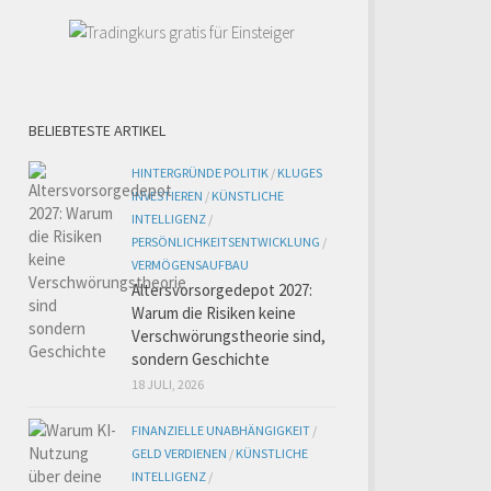
BELIEBTESTE ARTIKEL
HINTERGRÜNDE POLITIK
/
KLUGES
INVESTIEREN
/
KÜNSTLICHE
INTELLIGENZ
/
PERSÖNLICHKEITSENTWICKLUNG
/
VERMÖGENSAUFBAU
Altersvorsorgedepot 2027:
Warum die Risiken keine
Verschwörungstheorie sind,
sondern Geschichte
18 JULI, 2026
FINANZIELLE UNABHÄNGIGKEIT
/
GELD VERDIENEN
/
KÜNSTLICHE
INTELLIGENZ
/