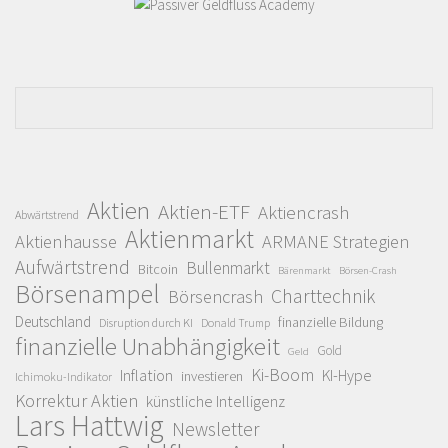
Aktien
Aktien-ETF
Aktiencrash
Abwärtstrend
Aktienmarkt
Aktienhausse
ARMANE Strategien
Aufwärtstrend
Bullenmarkt
Bitcoin
Bärenmarkt
Börsen-Crash
Börsenampel
Charttechnik
Börsencrash
Deutschland
finanzielle Bildung
Disruption durch KI
Donald Trump
finanzielle Unabhängigkeit
Gold
Geld
Ki-Boom
Inflation
KI-Hype
investieren
Ichimoku-Indikator
Korrektur Aktien
künstliche Intelligenz
Lars Hattwig
Newsletter