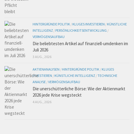
HINTERGRÜNDE POLITIK
/
KLUGES INVESTIEREN
/
KÜNSTLICHE
INTELLIGENZ
/
PERSÖNLICHKEITSENTWICKLUNG
/
VERMÖGENSAUFBAU
Die beliebtesten Artikel auf finanziell-umdenken im
Juli 2026
3 AUG., 2026
AKTIENANALYSEN
/
HINTERGRÜNDE POLITIK
/
KLUGES
INVESTIEREN
/
KÜNSTLICHE INTELLIGENZ
/
TECHNISCHE
ANALYSE
/
VERMÖGENSAUFBAU
Die unerschütterliche Börse: Wie der Aktienmarkt
2026 jede Krise wegsteckt
4 AUG., 2026