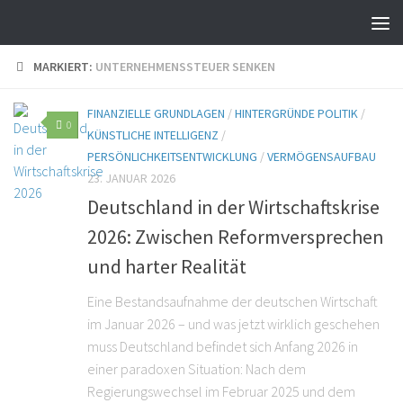
MARKIERT:
UNTERNEHMENSSTEUER SENKEN
FINANZIELLE GRUNDLAGEN
/
HINTERGRÜNDE POLITIK
/
0
KÜNSTLICHE INTELLIGENZ
/
PERSÖNLICHKEITSENTWICKLUNG
/
VERMÖGENSAUFBAU
23. JANUAR 2026
Deutschland in der Wirtschaftskrise
2026: Zwischen Reformversprechen
und harter Realität
Eine Bestandsaufnahme der deutschen Wirtschaft
im Januar 2026 – und was jetzt wirklich geschehen
muss Deutschland befindet sich Anfang 2026 in
einer paradoxen Situation: Nach dem
Regierungswechsel im Februar 2025 und dem