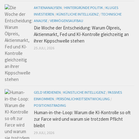
AKTIENANALYSEN
/
HINTERGRÜNDE POLITIK
/
KLUGES
INVESTIEREN
/
KÜNSTLICHE INTELLIGENZ
/
TECHNISCHE
ANALYSE
/
VERMÖGENSAUFBAU
Die Woche der Entscheidung: Warum Ölpreis,
Aktienmarkt, Fed und KI-Kontrolle gleichzeitig an
ihrer Kippschwelle stehen
25 JULI, 2026
GELD VERDIENEN
/
KÜNSTLICHE INTELLIGENZ
/
PASSIVES
EINKOMMEN
/
PERSÖNLICHKEITSENTWICKLUNG
/
POSITIONSTRADING
Human-in-the-Loop: Warum die KI-Kontrolle so oft
zur Farce wird und warum sie trotzdem Pflicht
bleibt
29 JULI, 2026