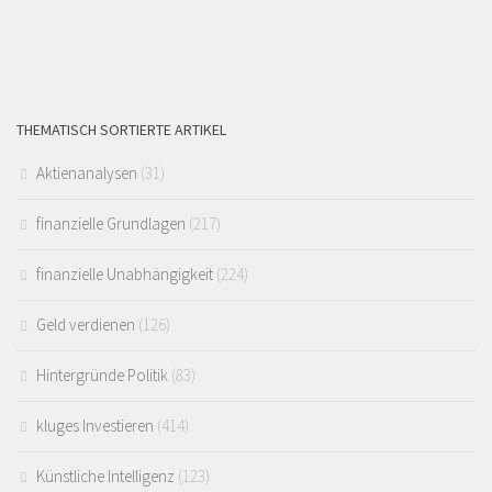
THEMATISCH SORTIERTE ARTIKEL
Aktienanalysen
(31)
finanzielle Grundlagen
(217)
finanzielle Unabhängigkeit
(224)
Geld verdienen
(126)
Hintergründe Politik
(83)
kluges Investieren
(414)
Künstliche Intelligenz
(123)