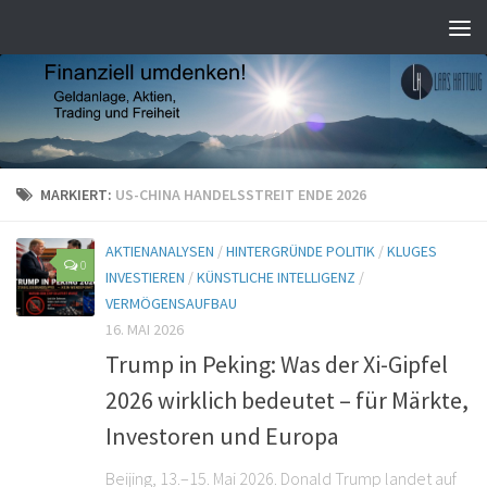
MARKIERT:
US-CHINA HANDELSSTREIT ENDE 2026
AKTIENANALYSEN
/
HINTERGRÜNDE POLITIK
/
KLUGES
0
INVESTIEREN
/
KÜNSTLICHE INTELLIGENZ
/
VERMÖGENSAUFBAU
16. MAI 2026
Trump in Peking: Was der Xi-Gipfel
2026 wirklich bedeutet – für Märkte,
Investoren und Europa
Beijing, 13.–15. Mai 2026. Donald Trump landet auf