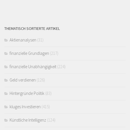
THEMATISCH SORTIERTE ARTIKEL
Aktienanalysen
(31)
finanzielle Grundlagen
(217)
finanzielle Unabhängigkeit
(224)
Geld verdienen
(126)
Hintergründe Politik
(83)
kluges Investieren
(415)
Künstliche Intelligenz
(124)