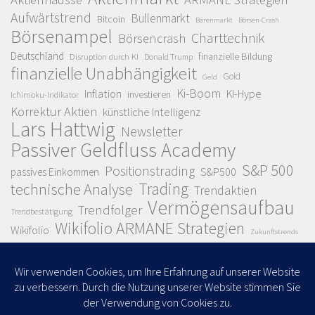
Aufwärtstrend
Bullenmarkt
Bitcoin
Bärenmarkt
Börsen-Crash
Börsenampel
Charttechnik
Börsencrash
Deutschland
finanzielle Bildung
Disruption durch KI
Donald Trump
finanzielle Unabhängigkeit
Gold
Geld
Ki-Boom
Inflation
KI-Hype
investieren
Ichimoku-Indikator
Korrektur Aktien
künstliche Intelligenz
Lars Hattwig
Newsletter
Passiver Geldfluss Academy
S&P 500
Positionstrading
S&P500
passives Einkommen
Trading
technische Analyse
Trendaktien
Vermögensaufbau
Trendfolger
Trendbestätigung
Wikifolio ARMANE Strategien
Wikifolio
Zukunftstrends