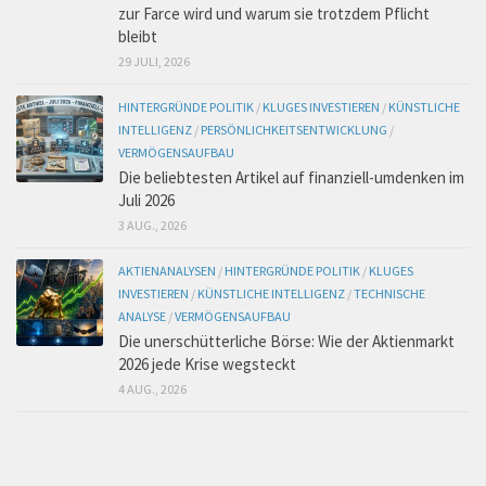
zur Farce wird und warum sie trotzdem Pflicht
bleibt
29 JULI, 2026
HINTERGRÜNDE POLITIK
/
KLUGES INVESTIEREN
/
KÜNSTLICHE
INTELLIGENZ
/
PERSÖNLICHKEITSENTWICKLUNG
/
VERMÖGENSAUFBAU
Die beliebtesten Artikel auf finanziell-umdenken im
Juli 2026
3 AUG., 2026
AKTIENANALYSEN
/
HINTERGRÜNDE POLITIK
/
KLUGES
INVESTIEREN
/
KÜNSTLICHE INTELLIGENZ
/
TECHNISCHE
ANALYSE
/
VERMÖGENSAUFBAU
Die unerschütterliche Börse: Wie der Aktienmarkt
2026 jede Krise wegsteckt
4 AUG., 2026