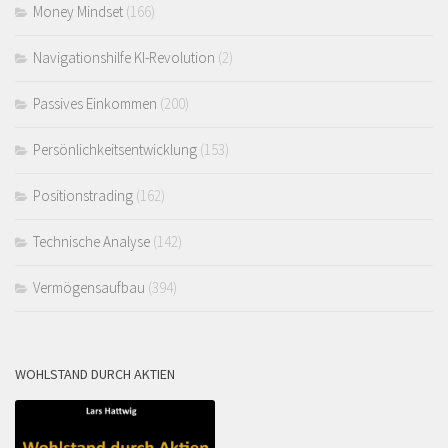
Money Mindset
(166)
Navigationshilfe KI-Revolution
(2)
Passives Einkommen
(200)
Persönlichkeitsentwicklung
(153)
Positionstrading
(162)
Technische Analyse
(142)
Vermögensaufbau
(394)
WOHLSTAND DURCH AKTIEN