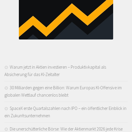
Warum jetzt in Aktien investieren – Produktivkapital als
Absicherung für das KI-Zeitalter
30 Milliarden gegen eine Billion: Warum Europas KI-Offensive im
globalen Wettlauf chancenlos bleibt
SpaceX erste Quartalszahlen nach IPO – ein öffentlicher Einblick in
ein Zukunftsunternehmen
Die unerschütterliche Börse: Wie der Aktienmarkt 2026 jede Krise