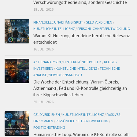
Verschwörungstheorie sind, sondern Geschichte
18 JULI, 2026
FINANZIELLE UNABHÄNGIGKEIT
/
GELD VERDIENEN
/
KÜNSTLICHE INTELLIGENZ
/
PERSÖNLICHKEITSENTWICKLUNG
Warum KI-Nutzung über deine berufliche Relevanz
entscheidet
16 JULI, 2026
AKTIENANALYSEN
/
HINTERGRÜNDE POLITIK
/
KLUGES
INVESTIEREN
/
KÜNSTLICHE INTELLIGENZ
/
TECHNISCHE
ANALYSE
/
VERMÖGENSAUFBAU
Die Woche der Entscheidung: Warum Ölpreis,
Aktienmarkt, Fed und KI-Kontrolle gleichzeitig an
ihrer Kippschwelle stehen
25 JULI, 2026
GELD VERDIENEN
/
KÜNSTLICHE INTELLIGENZ
/
PASSIVES
EINKOMMEN
/
PERSÖNLICHKEITSENTWICKLUNG
/
POSITIONSTRADING
Human-in-the-Loop: Warum die KI-Kontrolle so oft