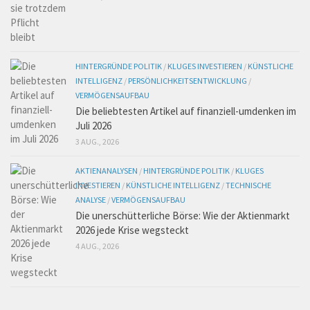
HINTERGRÜNDE POLITIK
/
KLUGES INVESTIEREN
/
KÜNSTLICHE
INTELLIGENZ
/
PERSÖNLICHKEITSENTWICKLUNG
/
VERMÖGENSAUFBAU
Die beliebtesten Artikel auf finanziell-umdenken im
Juli 2026
3 AUG., 2026
AKTIENANALYSEN
/
HINTERGRÜNDE POLITIK
/
KLUGES
INVESTIEREN
/
KÜNSTLICHE INTELLIGENZ
/
TECHNISCHE
ANALYSE
/
VERMÖGENSAUFBAU
Die unerschütterliche Börse: Wie der Aktienmarkt
2026 jede Krise wegsteckt
4 AUG., 2026