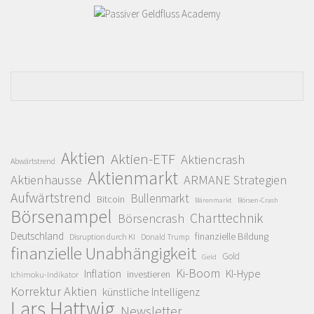
Aktien
Aktien-ETF
Aktiencrash
Abwärtstrend
Aktienmarkt
Aktienhausse
ARMANE Strategien
Aufwärtstrend
Bullenmarkt
Bitcoin
Bärenmarkt
Börsen-Crash
Börsenampel
Charttechnik
Börsencrash
Deutschland
finanzielle Bildung
Disruption durch KI
Donald Trump
finanzielle Unabhängigkeit
Gold
Geld
Ki-Boom
Inflation
KI-Hype
investieren
Ichimoku-Indikator
Korrektur Aktien
künstliche Intelligenz
Lars Hattwig
Newsletter