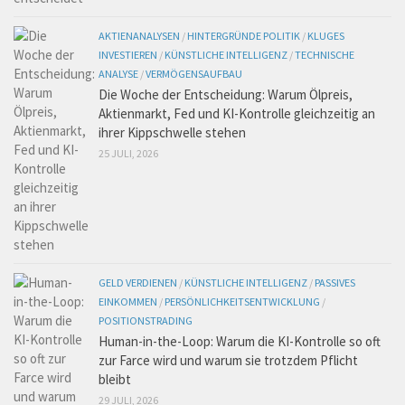
AKTIENANALYSEN
/
HINTERGRÜNDE POLITIK
/
KLUGES
INVESTIEREN
/
KÜNSTLICHE INTELLIGENZ
/
TECHNISCHE
ANALYSE
/
VERMÖGENSAUFBAU
Die Woche der Entscheidung: Warum Ölpreis,
Aktienmarkt, Fed und KI-Kontrolle gleichzeitig an
ihrer Kippschwelle stehen
25 JULI, 2026
GELD VERDIENEN
/
KÜNSTLICHE INTELLIGENZ
/
PASSIVES
EINKOMMEN
/
PERSÖNLICHKEITSENTWICKLUNG
/
POSITIONSTRADING
Human-in-the-Loop: Warum die KI-Kontrolle so oft
zur Farce wird und warum sie trotzdem Pflicht
bleibt
29 JULI, 2026