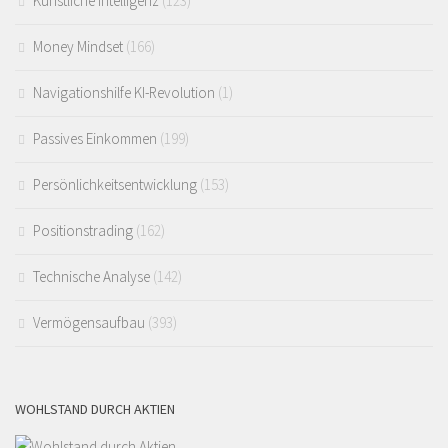
Künstliche Intelligenz
(123)
Money Mindset
(166)
Navigationshilfe KI-Revolution
(1)
Passives Einkommen
(199)
Persönlichkeitsentwicklung
(153)
Positionstrading
(162)
Technische Analyse
(142)
Vermögensaufbau
(393)
WOHLSTAND DURCH AKTIEN