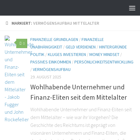
MARKIERT:
VERMÖGENSAUFBAU MITTELALTER
FINANZIELLE GRUNDLAGEN
/
FINANZIELLE
0
UNABHÄNGIGKEIT
/
GELD VERDIENEN
/
HINTERGRÜNDE
POLITIK
/
KLUGES INVESTIEREN
/
MONEY MINDSET
/
PASSIVES EINKOMMEN
/
PERSÖNLICHKEITSENTWICKLUNG
/
VERMÖGENSAUFBAU
29. AUGUST 2025
Wohlhabende Unternehmer und
Finanz-Eliten seit dem Mittelalter
Wohlhabende Unternehmer und Finanz-Eliten seit
dem Mittelalter – wie war ihr Vorgehen? Die
Geschichte des Reichtums ist geprägt von
visionären Unternehmern und Finanz-Eliten, die