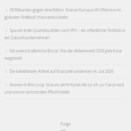
30 Milliarden gegen eine Billion: Warum Europas KI-Offensive im
globalen Wettlauf chancenlos bleibt
SpaceX erste Quartalszahlen nach IPO – ein öffentlicher Einblick in
ein Zukunftsunternehmen
Die unerschütterliche Börse: Wie der Aktienmarkt 2026 jede Krise
wegsteckt
Die beliebtesten Artikel auf finanziell-umdenken im Juli 2026
Human-in-the-Loop: Warum die KI-Kontrolle so oft zur Farce wird
und warum sie trotzdem Pflicht bleibt
Folge
mir