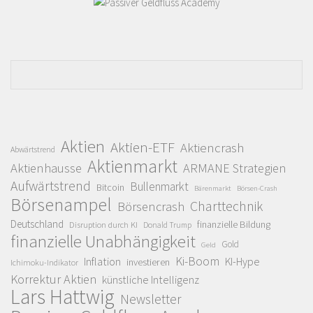
Aktien
Aktien-ETF
Aktiencrash
Abwärtstrend
Aktienmarkt
Aktienhausse
ARMANE Strategien
Aufwärtstrend
Bullenmarkt
Bitcoin
Bärenmarkt
Börsen-Crash
Börsenampel
Charttechnik
Börsencrash
Deutschland
finanzielle Bildung
Disruption durch KI
Donald Trump
finanzielle Unabhängigkeit
Gold
Geld
Ki-Boom
Inflation
KI-Hype
investieren
Ichimoku-Indikator
Korrektur Aktien
künstliche Intelligenz
Lars Hattwig
Newsletter