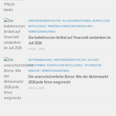
HINTERGRÜNDE POLITIK
/
KLUGES INVESTIEREN
/
KÜNSTLICHE
INTELLIGENZ
/
PERSÖNLICHKEITSENTWICKLUNG
/
VERMÖGENSAUFBAU
Die beliebtesten Artikel auf finanziell-umdenken im
Juli 2026
3 AUG., 2026
AKTIENANALYSEN
/
HINTERGRÜNDE POLITIK
/
KLUGES
INVESTIEREN
/
KÜNSTLICHE INTELLIGENZ
/
TECHNISCHE
ANALYSE
/
VERMÖGENSAUFBAU
Die unerschütterliche Börse: Wie der Aktienmarkt
2026 jede Krise wegsteckt
4 AUG., 2026