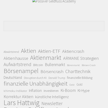
Aktien
Aktien-ETF
Aktiencrash
Abwärtstrend
Aktienmarkt
Aktienhausse
ARMANE Strategien
Aufwärtstrend
Bullenmarkt
Bitcoin
Bärenmarkt
Börsen-Crash
Börsenampel
Charttechnik
Börsencrash
Deutschland
finanzielle Bildung
Disruption durch KI
Donald Trump
finanzielle Unabhängigkeit
Gold
Geld
Ki-Boom
Inflation
KI-Hype
investieren
Ichimoku-Indikator
Korrektur Aktien
künstliche Intelligenz
Lars Hattwig
Newsletter