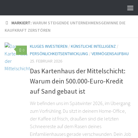
MARKIERT:
WARUM STEIGENDE UNTERNEHMENSGEWINNE DIE
KAUFKRAFT ZERSTÖREN
KLUGES INVESTIEREN
/
KÜNSTLICHE INTELLIGENZ
/
0
PERSÖNLICHKEITSENTWICKLUNG
/
VERMÖGENSAUFBAU
25. FEBRUAR 2026
Das Kartenhaus der Mittelschicht:
Warum dein 500.000-Euro-Kredit
auf Sand gebaut ist
Wir befinden uns im Spätwinter 2026, im Übergang
zum Vorfrühling. Du sitzt in deinem Home-Office,
der Kaffee ist frisch, draußen sind die letzten
Schneereste auf dem Rasen deines
Einfamilienhauses gerade verschwunden. Dein Job