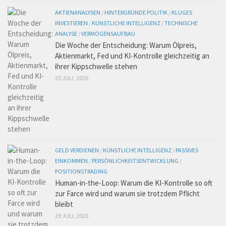
AKTIENANALYSEN
/
HINTERGRÜNDE POLITIK
/
KLUGES
INVESTIEREN
/
KÜNSTLICHE INTELLIGENZ
/
TECHNISCHE
ANALYSE
/
VERMÖGENSAUFBAU
Die Woche der Entscheidung: Warum Ölpreis,
Aktienmarkt, Fed und KI-Kontrolle gleichzeitig an
ihrer Kippschwelle stehen
25 JULI, 2026
GELD VERDIENEN
/
KÜNSTLICHE INTELLIGENZ
/
PASSIVES
EINKOMMEN
/
PERSÖNLICHKEITSENTWICKLUNG
/
POSITIONSTRADING
Human-in-the-Loop: Warum die KI-Kontrolle so oft
zur Farce wird und warum sie trotzdem Pflicht
bleibt
29 JULI, 2026