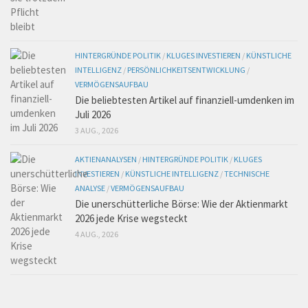
HINTERGRÜNDE POLITIK
/
KLUGES INVESTIEREN
/
KÜNSTLICHE
INTELLIGENZ
/
PERSÖNLICHKEITSENTWICKLUNG
/
VERMÖGENSAUFBAU
Die beliebtesten Artikel auf finanziell-umdenken im
Juli 2026
3 AUG., 2026
AKTIENANALYSEN
/
HINTERGRÜNDE POLITIK
/
KLUGES
INVESTIEREN
/
KÜNSTLICHE INTELLIGENZ
/
TECHNISCHE
ANALYSE
/
VERMÖGENSAUFBAU
Die unerschütterliche Börse: Wie der Aktienmarkt
2026 jede Krise wegsteckt
4 AUG., 2026