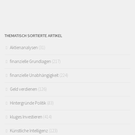
THEMATISCH SORTIERTE ARTIKEL
Aktienanalysen
(31)
finanzielle Grundlagen
(217)
finanzielle Unabhängigkeit
(224)
Geld verdienen
(126)
Hintergründe Politik
(83)
kluges Investieren
(414)
Künstliche Intelligenz
(123)