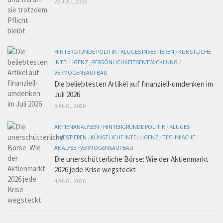
29 JULI, 2026
HINTERGRÜNDE POLITIK
/
KLUGES INVESTIEREN
/
KÜNSTLICHE
INTELLIGENZ
/
PERSÖNLICHKEITSENTWICKLUNG
/
VERMÖGENSAUFBAU
Die beliebtesten Artikel auf finanziell-umdenken im
Juli 2026
3 AUG., 2026
AKTIENANALYSEN
/
HINTERGRÜNDE POLITIK
/
KLUGES
INVESTIEREN
/
KÜNSTLICHE INTELLIGENZ
/
TECHNISCHE
ANALYSE
/
VERMÖGENSAUFBAU
Die unerschütterliche Börse: Wie der Aktienmarkt
2026 jede Krise wegsteckt
4 AUG., 2026