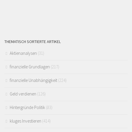
THEMATISCH SORTIERTE ARTIKEL
Aktienanalysen
(31)
finanzielle Grundlagen
(217)
finanzielle Unabhängigkeit
(224)
Geld verdienen
(126)
Hintergründe Politik
(83)
kluges Investieren
(414)