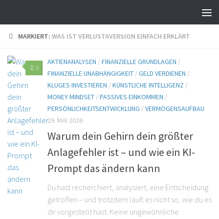
MARKIERT:
WAS IST VERLUSTAVERSION EINFACH ERKLÄRT
AKTIENANALYSEN
/
FINANZIELLE GRUNDLAGEN
/
0
FINANZIELLE UNABHÄNGIGKEIT
/
GELD VERDIENEN
/
KLUGES INVESTIEREN
/
KÜNSTLICHE INTELLIGENZ
/
MONEY MINDSET
/
PASSIVES EINKOMMEN
/
PERSÖNLICHKEITSENTWICKLUNG
/
VERMÖGENSAUFBAU
29. MAI 2026
Warum dein Gehirn dein größter
Anlagefehler ist – und wie ein KI-
Prompt das ändern kann
Du hast recherchiert, analysiert, eine Entscheidung
getroffen – und trotzdem läuft es nicht so, wie du es
dir vorgestellt hast. Keine ungewöhnliche