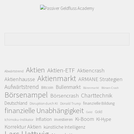
Aktien
Aktien-ETF
Aktiencrash
Abwärtstrend
Aktienmarkt
Aktienhausse
ARMANE Strategien
Aufwärtstrend
Bullenmarkt
Bitcoin
Bärenmarkt
Börsen-Crash
Börsenampel
Charttechnik
Börsencrash
Deutschland
finanzielle Bildung
Disruption durch KI
Donald Trump
finanzielle Unabhängigkeit
Gold
Geld
Ki-Boom
Inflation
KI-Hype
investieren
Ichimoku-Indikator
Korrektur Aktien
künstliche Intelligenz