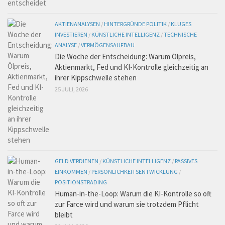
AKTIENANALYSEN
/
HINTERGRÜNDE POLITIK
/
KLUGES
INVESTIEREN
/
KÜNSTLICHE INTELLIGENZ
/
TECHNISCHE
ANALYSE
/
VERMÖGENSAUFBAU
Die Woche der Entscheidung: Warum Ölpreis,
Aktienmarkt, Fed und KI-Kontrolle gleichzeitig an
ihrer Kippschwelle stehen
25 JULI, 2026
GELD VERDIENEN
/
KÜNSTLICHE INTELLIGENZ
/
PASSIVES
EINKOMMEN
/
PERSÖNLICHKEITSENTWICKLUNG
/
POSITIONSTRADING
Human-in-the-Loop: Warum die KI-Kontrolle so oft
zur Farce wird und warum sie trotzdem Pflicht
bleibt