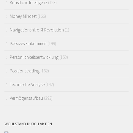
Künstliche Intelligenz
(123)
Money Mindset
(166)
Navigationshilfe KI-Revolution
(1)
Passives Einkommen
(199)
Persönlichkeitsentwicklung
(153)
Positionstrading
(162)
Technische Analyse
(142)
Vermögensaufbau
(393)
WOHLSTAND DURCH AKTIEN