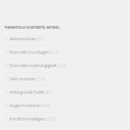
THEMATISCH SORTIERTE ARTIKEL
Aktienanalysen
(31)
finanzielle Grundlagen
(217)
finanzielle Unabhängigkeit
(224)
Geld verdienen
(126)
Hintergründe Politik
(83)
kluges Investieren
(414)
Künstliche Intelligenz
(123)