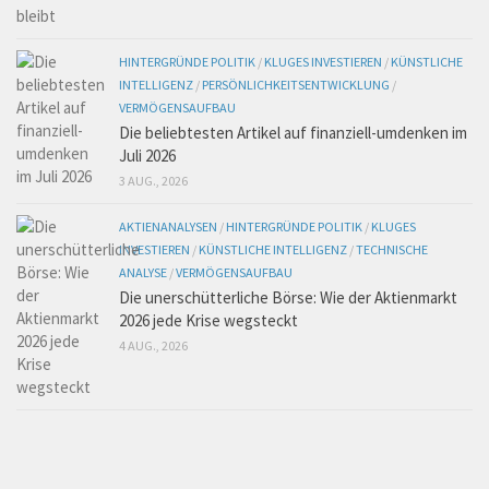
HINTERGRÜNDE POLITIK
/
KLUGES INVESTIEREN
/
KÜNSTLICHE
INTELLIGENZ
/
PERSÖNLICHKEITSENTWICKLUNG
/
VERMÖGENSAUFBAU
Die beliebtesten Artikel auf finanziell-umdenken im
Juli 2026
3 AUG., 2026
AKTIENANALYSEN
/
HINTERGRÜNDE POLITIK
/
KLUGES
INVESTIEREN
/
KÜNSTLICHE INTELLIGENZ
/
TECHNISCHE
ANALYSE
/
VERMÖGENSAUFBAU
Die unerschütterliche Börse: Wie der Aktienmarkt
2026 jede Krise wegsteckt
4 AUG., 2026