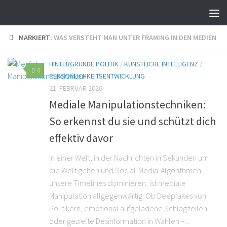
MARKIERT:
WAS VERSTEHT MAN UNTER FRAMING IN DEN MEDIEN
HINTERGRÜNDE POLITIK
/
KÜNSTLICHE INTELLIGENZ
/
0
PERSÖNLICHKEITSENTWICKLUNG
21. FEBRUAR 2026
Mediale Manipulationstechniken:
So erkennst du sie und schützt dich
effektiv davor
In einer Welt, in der Nachrichten in Sekunden um
die Welt gehen und Social-Media-Algorithmen
unsere Timelines dominieren, ist mediale
Manipulation allgegenwärtig. Ob Deepfakes von
Politikern, emotional aufgeladene Schlagzeilen
oder gezielte Desinformation in Wahlen –...