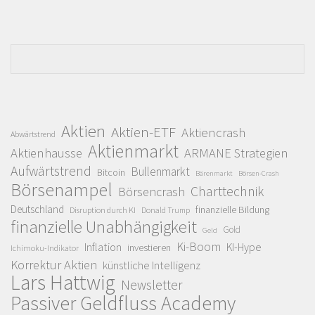
Aktien
Aktien-ETF
Aktiencrash
Abwärtstrend
Aktienmarkt
Aktienhausse
ARMANE Strategien
Aufwärtstrend
Bullenmarkt
Bitcoin
Bärenmarkt
Börsen-Crash
Börsenampel
Charttechnik
Börsencrash
Deutschland
finanzielle Bildung
Disruption durch KI
Donald Trump
finanzielle Unabhängigkeit
Gold
Geld
Ki-Boom
Inflation
KI-Hype
investieren
Ichimoku-Indikator
Korrektur Aktien
künstliche Intelligenz
Lars Hattwig
Newsletter
Passiver Geldfluss Academy