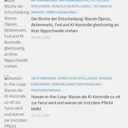
AKTIENANALYSEN
/
HINTERGRÜNDE POLITIK
/
KLUGES
INVESTIEREN
/
KÜNSTLICHE INTELLIGENZ
/
TECHNISCHE
ANALYSE
/
VERMÖGENSAUFBAU
Die Woche der Entscheidung: Warum Ölpreis,
Aktienmarkt, Fed und KI-Kontrolle gleichzeitig an
ihrer Kippschwelle stehen
25 JULI, 2026
GELD VERDIENEN
/
KÜNSTLICHE INTELLIGENZ
/
PASSIVES
EINKOMMEN
/
PERSÖNLICHKEITSENTWICKLUNG
/
POSITIONSTRADING
Human-in-the-Loop: Warum die KI-Kontrolle so oft
zur Farce wird und warum sie trotzdem Pflicht
bleibt
29 JULI, 2026