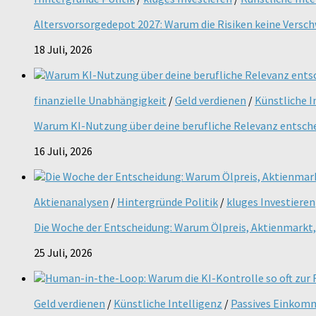
Altersvorsorgedepot 2027: Warum die Risiken keine Versc
18 Juli, 2026
finanzielle Unabhängigkeit
/
Geld verdienen
/
Künstliche I
Warum KI-Nutzung über deine berufliche Relevanz entsch
16 Juli, 2026
Aktienanalysen
/
Hintergründe Politik
/
kluges Investieren
Die Woche der Entscheidung: Warum Ölpreis, Aktienmarkt, 
25 Juli, 2026
Geld verdienen
/
Künstliche Intelligenz
/
Passives Einkom