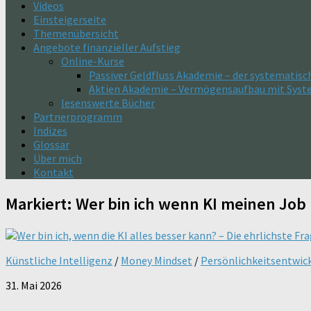
Videos
Einsteigerseite
Themenübersicht
Angebote finanzieller Aufstieg
Online-Kurse
Passiver Geldfluss Akademie – der systematisc
Aktien Akademie – Vermögensaufbau mit Sys
lesenswerte Bücher
Partnerprogramm
Indizes
Glossar
Über mich
Kontakt
Markiert:
Wer bin ich wenn KI meinen Jo
Künstliche Intelligenz
/
Money Mindset
/
Persönlichkeitsentwic
31. Mai 2026