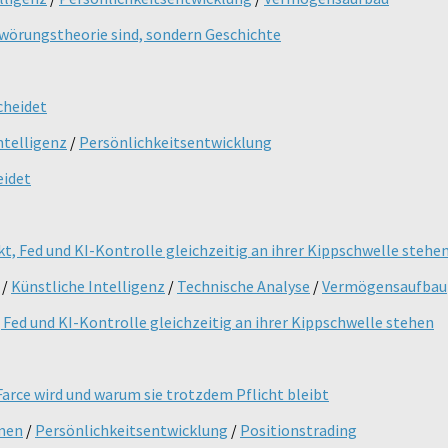
hwörungstheorie sind, sondern Geschichte
ntelligenz
/
Persönlichkeitsentwicklung
eidet
/
Künstliche Intelligenz
/
Technische Analyse
/
Vermögensaufbau
Fed und KI-Kontrolle gleichzeitig an ihrer Kippschwelle stehen
men
/
Persönlichkeitsentwicklung
/
Positionstrading