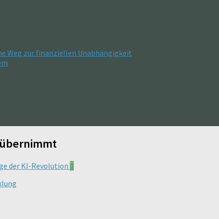
he Weg zur finanziellen Unabhängigkeit
tem
b übernimmt
0
klung