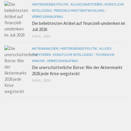
HINTERGRÜNDE POLITIK
/
KLUGES INVESTIEREN
/
KÜNSTLICHE
INTELLIGENZ
/
PERSÖNLICHKEITSENTWICKLUNG
/
VERMÖGENSAUFBAU
Die beliebtesten Artikel auf finanziell-umdenken im
Juli 2026
3 AUG., 2026
AKTIENANALYSEN
/
HINTERGRÜNDE POLITIK
/
KLUGES
INVESTIEREN
/
KÜNSTLICHE INTELLIGENZ
/
TECHNISCHE
ANALYSE
/
VERMÖGENSAUFBAU
Die unerschütterliche Börse: Wie der Aktienmarkt
2026 jede Krise wegsteckt
4 AUG., 2026