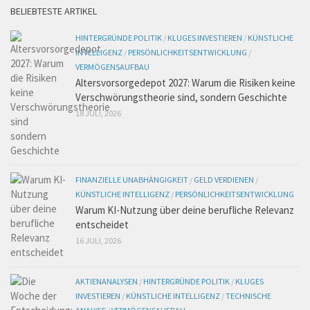
BELIEBTESTE ARTIKEL
HINTERGRÜNDE POLITIK
/
KLUGES INVESTIEREN
/
KÜNSTLICHE
INTELLIGENZ
/
PERSÖNLICHKEITSENTWICKLUNG
/
VERMÖGENSAUFBAU
Altersvorsorgedepot 2027: Warum die Risiken keine
Verschwörungstheorie sind, sondern Geschichte
18 JULI, 2026
FINANZIELLE UNABHÄNGIGKEIT
/
GELD VERDIENEN
/
KÜNSTLICHE INTELLIGENZ
/
PERSÖNLICHKEITSENTWICKLUNG
Warum KI-Nutzung über deine berufliche Relevanz
entscheidet
16 JULI, 2026
AKTIENANALYSEN
/
HINTERGRÜNDE POLITIK
/
KLUGES
INVESTIEREN
/
KÜNSTLICHE INTELLIGENZ
/
TECHNISCHE