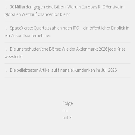
30 Milliarden gegen eine Billion: Warum Europas KI-Offensive im
globalen Wettlauf chancenlos bleibt
SpaceX erste Quartalszahlen nach IPO – ein öffentlicher Einblick in
ein Zukunftsunternehmen
Die unerschütterliche Börse: Wie der Aktienmarkt 2026 jede Krise
wegsteckt
Die beliebtesten Artikel auf finanziell-umdenken im Juli 2026
Folge
mir
auf X!