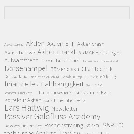
Aktien
Aktien-ETF
Aktiencrash
Abwärtstrend
Aktienmarkt
Aktienhausse
ARMANE Strategien
Aufwärtstrend
Bullenmarkt
Bitcoin
Bärenmarkt
Börsen-Crash
Börsenampel
Charttechnik
Börsencrash
Deutschland
finanzielle Bildung
Disruption durch KI
Donald Trump
finanzielle Unabhängigkeit
Gold
Geld
Ki-Boom
Inflation
KI-Hype
investieren
Ichimoku-Indikator
Korrektur Aktien
künstliche Intelligenz
Lars Hattwig
Newsletter
Passiver Geldfluss Academy
S&P 500
Positionstrading
S&P500
passives Einkommen
Trading
technische Analyse
Trendaktien