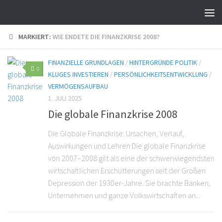
MARKIERT:
WIE ENDETE DIE FINANZKRISE 2008?
FINANZIELLE GRUNDLAGEN
/
HINTERGRÜNDE POLITIK
/
0
KLUGES INVESTIEREN
/
PERSÖNLICHKEITSENTWICKLUNG
/
VERMÖGENSAUFBAU
1. JULI 2025
Die globale Finanzkrise 2008
Die Globale Finanzkrise: Ursachen, Verlauf,
Auswirkungen und Lehren Die globale Finanzkrise
von 2007–2008 gilt als eine der schwerwiegendsten
wirtschaftlichen Erschütterungen seit der Großen
Depression der 1930er-Jahre. Sie brachte Banken,
Unternehmen und ganze Volkswirtschaften an...