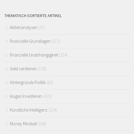
THEMATISCH SORTIERTE ARTIKEL
Aktienanalysen
(31)
finanzielle Grundlagen
(217)
finanzielle Unabhängigkeit
(224)
Geld verdienen
(126)
Hintergründe Politik
(83)
kluges Investieren
(415)
Künstliche Intelligenz
(124)
Money Mindset
(166)