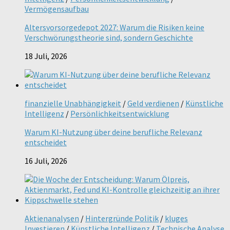
Vermögensaufbau
Altersvorsorgedepot 2027: Warum die Risiken keine
Verschwörungstheorie sind, sondern Geschichte
18 Juli, 2026
finanzielle Unabhängigkeit
/
Geld verdienen
/
Künstliche
Intelligenz
/
Persönlichkeitsentwicklung
Warum KI-Nutzung über deine berufliche Relevanz
entscheidet
16 Juli, 2026
Aktienanalysen
/
Hintergründe Politik
/
kluges
Investieren
/
Künstliche Intelligenz
/
Technische Analyse