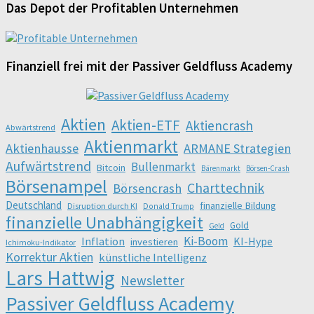
Das Depot der Profitablen Unternehmen
Finanziell frei mit der Passiver Geldfluss Academy
Aktien
Aktien-ETF
Aktiencrash
Abwärtstrend
Aktienmarkt
Aktienhausse
ARMANE Strategien
Aufwärtstrend
Bullenmarkt
Bitcoin
Bärenmarkt
Börsen-Crash
Börsenampel
Charttechnik
Börsencrash
Deutschland
finanzielle Bildung
Disruption durch KI
Donald Trump
finanzielle Unabhängigkeit
Gold
Geld
Ki-Boom
Inflation
KI-Hype
investieren
Ichimoku-Indikator
Korrektur Aktien
künstliche Intelligenz
Lars Hattwig
Newsletter
Passiver Geldfluss Academy