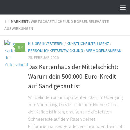
MARKIERT:
WIRTSCHAFTLICHE UND BÖRSENRELEVANTE
AUSWIRKUNGEN
KLUGES INVESTIEREN
/
KÜNSTLICHE INTELLIGENZ
/
0
PERSÖNLICHKEITSENTWICKLUNG
/
VERMÖGENSAUFBAU
25. FEBRUAR 2026
Das Kartenhaus der Mittelschicht:
Warum dein 500.000-Euro-Kredit
auf Sand gebaut ist
Wir befinden uns im Spätwinter 2026, im Übergang
zum Vorfrühling. Du sitzt in deinem Home-Office,
der Kaffee ist frisch, draußen sind die letzten
Schneereste auf dem Rasen deines
Einfamilienhauses gerade verschwunden. Dein Job