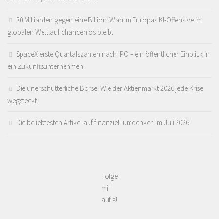
30 Milliarden gegen eine Billion: Warum Europas KI-Offensive im
globalen Wettlauf chancenlos bleibt
SpaceX erste Quartalszahlen nach IPO – ein öffentlicher Einblick in
ein Zukunftsunternehmen
Die unerschütterliche Börse: Wie der Aktienmarkt 2026 jede Krise
wegsteckt
Die beliebtesten Artikel auf finanziell-umdenken im Juli 2026
Folge
mir
auf X!