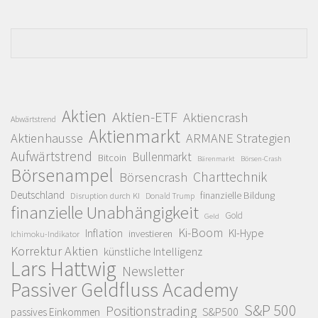
Aktien
Aktien-ETF
Aktiencrash
Abwärtstrend
Aktienmarkt
Aktienhausse
ARMANE Strategien
Aufwärtstrend
Bullenmarkt
Bitcoin
Bärenmarkt
Börsen-Crash
Börsenampel
Charttechnik
Börsencrash
Deutschland
finanzielle Bildung
Disruption durch KI
Donald Trump
finanzielle Unabhängigkeit
Gold
Geld
Ki-Boom
Inflation
KI-Hype
investieren
Ichimoku-Indikator
Korrektur Aktien
künstliche Intelligenz
Lars Hattwig
Newsletter
Passiver Geldfluss Academy
S&P 500
Positionstrading
S&P500
passives Einkommen