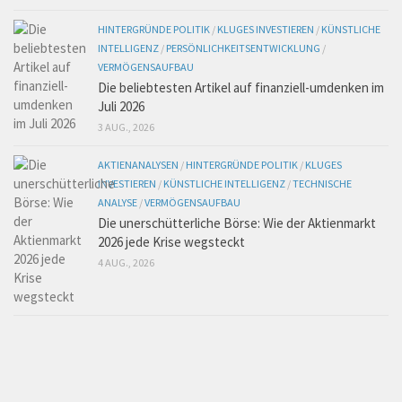
HINTERGRÜNDE POLITIK
/
KLUGES INVESTIEREN
/
KÜNSTLICHE
INTELLIGENZ
/
PERSÖNLICHKEITSENTWICKLUNG
/
VERMÖGENSAUFBAU
Die beliebtesten Artikel auf finanziell-umdenken im
Juli 2026
3 AUG., 2026
AKTIENANALYSEN
/
HINTERGRÜNDE POLITIK
/
KLUGES
INVESTIEREN
/
KÜNSTLICHE INTELLIGENZ
/
TECHNISCHE
ANALYSE
/
VERMÖGENSAUFBAU
Die unerschütterliche Börse: Wie der Aktienmarkt
2026 jede Krise wegsteckt
4 AUG., 2026