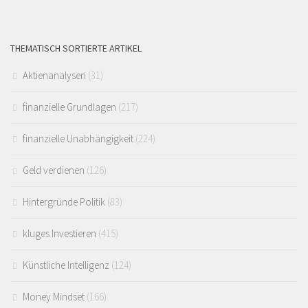
THEMATISCH SORTIERTE ARTIKEL
Aktienanalysen
(31)
finanzielle Grundlagen
(217)
finanzielle Unabhängigkeit
(224)
Geld verdienen
(126)
Hintergründe Politik
(83)
kluges Investieren
(415)
Künstliche Intelligenz
(124)
Money Mindset
(166)