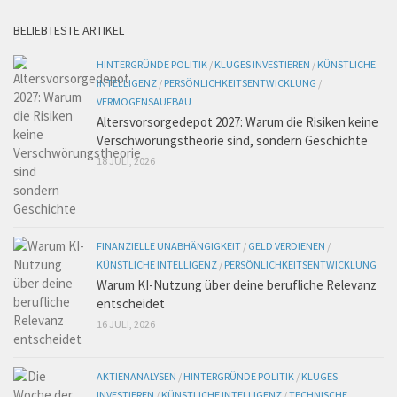
BELIEBTESTE ARTIKEL
HINTERGRÜNDE POLITIK
/
KLUGES INVESTIEREN
/
KÜNSTLICHE
INTELLIGENZ
/
PERSÖNLICHKEITSENTWICKLUNG
/
VERMÖGENSAUFBAU
Altersvorsorgedepot 2027: Warum die Risiken keine
Verschwörungstheorie sind, sondern Geschichte
18 JULI, 2026
FINANZIELLE UNABHÄNGIGKEIT
/
GELD VERDIENEN
/
KÜNSTLICHE INTELLIGENZ
/
PERSÖNLICHKEITSENTWICKLUNG
Warum KI-Nutzung über deine berufliche Relevanz
entscheidet
16 JULI, 2026
AKTIENANALYSEN
/
HINTERGRÜNDE POLITIK
/
KLUGES
INVESTIEREN
/
KÜNSTLICHE INTELLIGENZ
/
TECHNISCHE