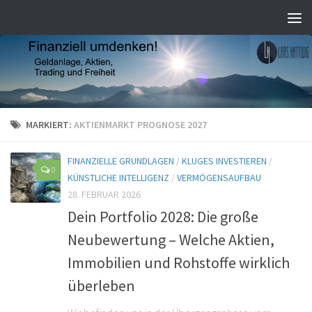
MARKIERT:
AKTIENMARKT PROGNOSE 2027
FINANZIELLE GRUNDLAGEN
/
KLUGES INVESTIEREN
/
0
KÜNSTLICHE INTELLIGENZ
/
VERMÖGENSAUFBAU
28. FEBRUAR 2026
Dein Portfolio 2028: Die große
Neubewertung – Welche Aktien,
Immobilien und Rohstoffe wirklich
überleben