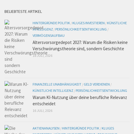
BELIEBTESTE ARTIKEL
HINTERGRÜNDE POLITIK
/
KLUGES INVESTIEREN
/
KÜNSTLICHE
INTELLIGENZ
/
PERSÖNLICHKEITSENTWICKLUNG
/
VERMÖGENSAUFBAU
Altersvorsorgedepot 2027: Warum die Risiken keine
Verschwörungstheorie sind, sondern Geschichte
18 JULI, 2026
FINANZIELLE UNABHÄNGIGKEIT
/
GELD VERDIENEN
/
KÜNSTLICHE INTELLIGENZ
/
PERSÖNLICHKEITSENTWICKLUNG
Warum KI-Nutzung über deine berufliche Relevanz
entscheidet
16 JULI, 2026
AKTIENANALYSEN
/
HINTERGRÜNDE POLITIK
/
KLUGES