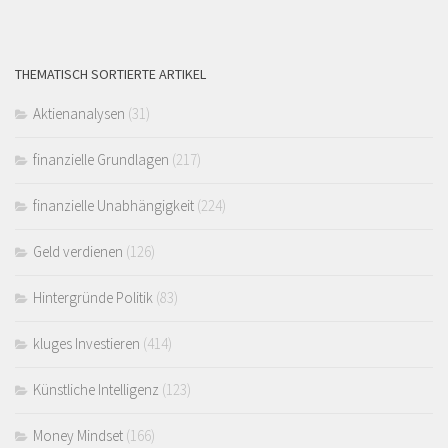
THEMATISCH SORTIERTE ARTIKEL
Aktienanalysen
(31)
finanzielle Grundlagen
(217)
finanzielle Unabhängigkeit
(224)
Geld verdienen
(126)
Hintergründe Politik
(83)
kluges Investieren
(414)
Künstliche Intelligenz
(123)
Money Mindset
(166)