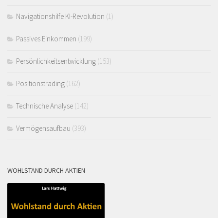
Navigationshilfe KI-Revolution
(1)
Passives Einkommen
(199)
Persönlichkeitsentwicklung
(153)
Positionstrading
(162)
Technische Analyse
(142)
Vermögensaufbau
(393)
WOHLSTAND DURCH AKTIEN