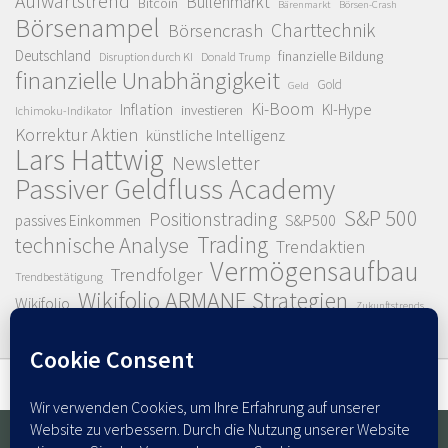
Aufwärtstrend
Bullenmarkt
Bitcoin
Bärenmarkt
Börsen-Crash
Börsenampel
Charttechnik
Börsencrash
Deutschland
finanzielle Bildung
Disruption durch KI
Donald Trump
finanzielle Unabhängigkeit
Gold
Geld
Ki-Boom
Inflation
KI-Hype
investieren
Ichimoku-Indikator
Korrektur Aktien
künstliche Intelligenz
Lars Hattwig
Newsletter
Passiver Geldfluss Academy
S&P 500
Positionstrading
S&P500
passives Einkommen
Trading
technische Analyse
Trendaktien
Vermögensaufbau
Trendfolger
Trendbestätigung
Wikifolio ARMANE Strategien
Wikifolio
Zukunftstrends