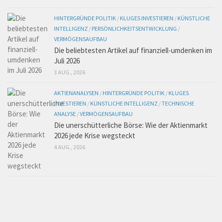
HINTERGRÜNDE POLITIK
/
KLUGES INVESTIEREN
/
KÜNSTLICHE
INTELLIGENZ
/
PERSÖNLICHKEITSENTWICKLUNG
/
VERMÖGENSAUFBAU
Die beliebtesten Artikel auf finanziell-umdenken im
Juli 2026
3 AUG., 2026
AKTIENANALYSEN
/
HINTERGRÜNDE POLITIK
/
KLUGES
INVESTIEREN
/
KÜNSTLICHE INTELLIGENZ
/
TECHNISCHE
ANALYSE
/
VERMÖGENSAUFBAU
Die unerschütterliche Börse: Wie der Aktienmarkt
2026 jede Krise wegsteckt
4 AUG., 2026