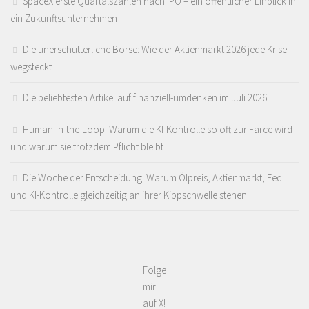
SpaceX erste Quartalszahlen nach IPO – ein öffentlicher Einblick in
ein Zukunftsunternehmen
Die unerschütterliche Börse: Wie der Aktienmarkt 2026 jede Krise
wegsteckt
Die beliebtesten Artikel auf finanziell-umdenken im Juli 2026
Human-in-the-Loop: Warum die KI-Kontrolle so oft zur Farce wird
und warum sie trotzdem Pflicht bleibt
Die Woche der Entscheidung: Warum Ölpreis, Aktienmarkt, Fed
und KI-Kontrolle gleichzeitig an ihrer Kippschwelle stehen
Folge
mir
auf X!