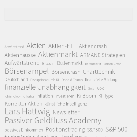
Aktien
Aktien-ETF
Aktiencrash
Abwärtstrend
Aktienmarkt
Aktienhausse
ARMANE Strategien
Aufwärtstrend
Bullenmarkt
Bitcoin
Bärenmarkt
Börsen-Crash
Börsenampel
Charttechnik
Börsencrash
Deutschland
finanzielle Bildung
Disruption durch KI
Donald Trump
finanzielle Unabhängigkeit
Gold
Geld
Ki-Boom
Inflation
KI-Hype
investieren
Ichimoku-Indikator
Korrektur Aktien
künstliche Intelligenz
Lars Hattwig
Newsletter
Passiver Geldfluss Academy
S&P 500
Positionstrading
S&P500
passives Einkommen