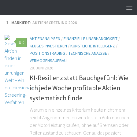
MARKIERT:
AKTIENSCREENING 2026
AKTIENANALYSEN
/
FINANZIELLE UNABHÄNGIGKEIT
/
0
KLUGES INVESTIEREN
/
KÜNSTLICHE INTELLIGENZ
/
POSITIONSTRADING
/
TECHNISCHE ANALYSE
/
VERMÖGENSAUFBAU
28. JUNI 2026
KI-Resilienz statt Bauchgefühl: Wie
ich jede Woche profitable Aktien
systematisch finde
Warum ein einzelnes Kriterium heute nicht mehr
reicht Angenommen du würdest ein Auto nur nach
der Motorleistung kaufen, ohne auf Bremsen oder
Reifenzustand zu schauen. Genau das passiert