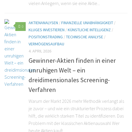
vielen Anlegern, wenn sie eine Aktie...
AKTIENANALYSEN
/
FINANZIELLE UNABHÄNGIGKEIT
/
0
KLUGES INVESTIEREN
/
KÜNSTLICHE INTELLIGENZ
/
POSITIONSTRADING
/
TECHNISCHE ANALYSE
/
VERMÖGENSAUFBAU
4. APRIL 2026
Gewinner-Aktien finden in einer
unruhigen Welt – ein
dreidimensionales Screening-
Verfahren
Warum der Markt 2026 mehr Methodik verlangt als
je zuvor – und wie ein strukturierter Prozess dabei
hilft, die wirklich starken Titel zu identifizieren. Das
Problem mit der klassischen Aktienauswahl Wer
heute Aktien kauft,...