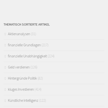
THEMATISCH SORTIERTE ARTIKEL
Aktienanalysen
(31)
finanzielle Grundlagen
(217)
finanzielle Unabhängigkeit
(224)
Geld verdienen
(126)
Hintergründe Politik
(82)
kluges Investieren
(414)
Künstliche Intelligenz
(122)