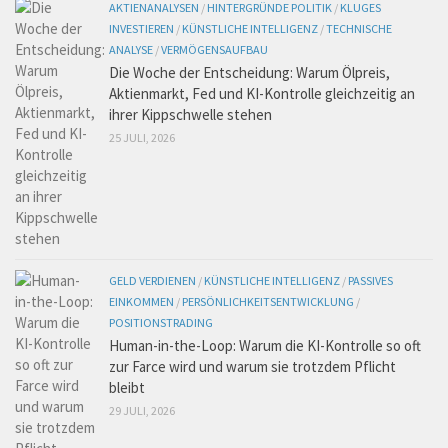
AKTIENANALYSEN
/
HINTERGRÜNDE POLITIK
/
KLUGES
INVESTIEREN
/
KÜNSTLICHE INTELLIGENZ
/
TECHNISCHE
ANALYSE
/
VERMÖGENSAUFBAU
Die Woche der Entscheidung: Warum Ölpreis,
Aktienmarkt, Fed und KI-Kontrolle gleichzeitig an
ihrer Kippschwelle stehen
25 JULI, 2026
GELD VERDIENEN
/
KÜNSTLICHE INTELLIGENZ
/
PASSIVES
EINKOMMEN
/
PERSÖNLICHKEITSENTWICKLUNG
/
POSITIONSTRADING
Human-in-the-Loop: Warum die KI-Kontrolle so oft
zur Farce wird und warum sie trotzdem Pflicht
bleibt
29 JULI, 2026