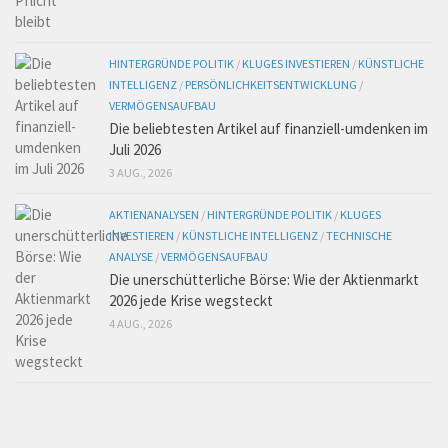
HINTERGRÜNDE POLITIK
/
KLUGES INVESTIEREN
/
KÜNSTLICHE
INTELLIGENZ
/
PERSÖNLICHKEITSENTWICKLUNG
/
VERMÖGENSAUFBAU
Die beliebtesten Artikel auf finanziell-umdenken im
Juli 2026
3 AUG., 2026
AKTIENANALYSEN
/
HINTERGRÜNDE POLITIK
/
KLUGES
INVESTIEREN
/
KÜNSTLICHE INTELLIGENZ
/
TECHNISCHE
ANALYSE
/
VERMÖGENSAUFBAU
Die unerschütterliche Börse: Wie der Aktienmarkt
2026 jede Krise wegsteckt
4 AUG., 2026