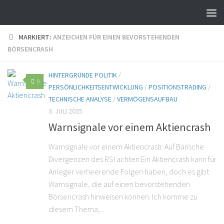
MARKIERT:
ANZEICHEN FÜR EINEN BEVORSTEHENDEN
BÖRSENCRASH
HINTERGRÜNDE POLITIK
/
0
PERSÖNLICHKEITSENTWICKLUNG
/
POSITIONSTRADING
/
TECHNISCHE ANALYSE
/
VERMÖGENSAUFBAU
3. JULI 2025
Warnsignale vor einem Aktiencrash
Warnsignale vor einem Aktiencrash: Auf Bärische
Divergenzen des RSI achten Ein Aktiencrash kann für
Anleger verheerende Folgen haben, doch es gibt
Warnsignale, die auf einen bevorstehenden
Börsencrash hinweisen können. Ich komme zu
diesem Thema,...