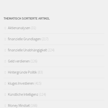
THEMATISCH SORTIERTE ARTIKEL
Aktienanalysen
(31)
finanzielle Grundlagen
(217)
finanzielle Unabhängigkeit
(224)
Geld verdienen
(126)
Hintergründe Politik
(83)
kluges Investieren
(415)
Künstliche Intelligenz
(124)
Money Mindset
(166)