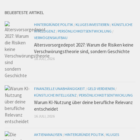
BELIEBTESTE ARTIKEL
HINTERGRÜNDE POLITIK
/
KLUGES INVESTIEREN
/
KÜNSTLICHE
INTELLIGENZ
/
PERSÖNLICHKEITSENTWICKLUNG
/
VERMÖGENSAUFBAU
Altersvorsorgedepot 2027: Warum die Risiken keine
Verschwörungstheorie sind, sondern Geschichte
18 JULI, 2026
FINANZIELLE UNABHÄNGIGKEIT
/
GELD VERDIENEN
/
KÜNSTLICHE INTELLIGENZ
/
PERSÖNLICHKEITSENTWICKLUNG
Warum KI-Nutzung über deine berufliche Relevanz
entscheidet
16 JULI, 2026
AKTIENANALYSEN
/
HINTERGRÜNDE POLITIK
/
KLUGES