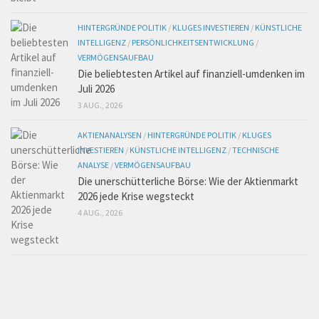
HINTERGRÜNDE POLITIK
/
KLUGES INVESTIEREN
/
KÜNSTLICHE
INTELLIGENZ
/
PERSÖNLICHKEITSENTWICKLUNG
/
VERMÖGENSAUFBAU
Die beliebtesten Artikel auf finanziell-umdenken im
Juli 2026
3 AUG., 2026
AKTIENANALYSEN
/
HINTERGRÜNDE POLITIK
/
KLUGES
INVESTIEREN
/
KÜNSTLICHE INTELLIGENZ
/
TECHNISCHE
ANALYSE
/
VERMÖGENSAUFBAU
Die unerschütterliche Börse: Wie der Aktienmarkt
2026 jede Krise wegsteckt
4 AUG., 2026