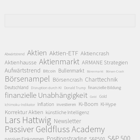
Aktien
Aktien-ETF
Aktiencrash
Abwärtstrend
Aktienmarkt
Aktienhausse
ARMANE Strategien
Aufwärtstrend
Bullenmarkt
Bitcoin
Bärenmarkt
Börsen-Crash
Börsenampel
Charttechnik
Börsencrash
Deutschland
finanzielle Bildung
Disruption durch KI
Donald Trump
finanzielle Unabhängigkeit
Gold
Geld
Ki-Boom
Inflation
KI-Hype
investieren
Ichimoku-Indikator
Korrektur Aktien
künstliche Intelligenz
Lars Hattwig
Newsletter
Passiver Geldfluss Academy
S&P 500
Positionstrading
S&P500
passives Einkommen