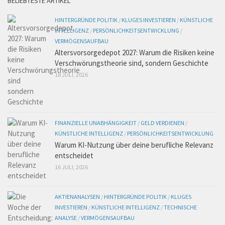
BELIEBTESTE ARTIKEL
HINTERGRÜNDE POLITIK
/
KLUGES INVESTIEREN
/
KÜNSTLICHE
INTELLIGENZ
/
PERSÖNLICHKEITSENTWICKLUNG
/
VERMÖGENSAUFBAU
Altersvorsorgedepot 2027: Warum die Risiken keine
Verschwörungstheorie sind, sondern Geschichte
18 JULI, 2026
FINANZIELLE UNABHÄNGIGKEIT
/
GELD VERDIENEN
/
KÜNSTLICHE INTELLIGENZ
/
PERSÖNLICHKEITSENTWICKLUNG
Warum KI-Nutzung über deine berufliche Relevanz
entscheidet
16 JULI, 2026
AKTIENANALYSEN
/
HINTERGRÜNDE POLITIK
/
KLUGES
INVESTIEREN
/
KÜNSTLICHE INTELLIGENZ
/
TECHNISCHE
ANALYSE
/
VERMÖGENSAUFBAU