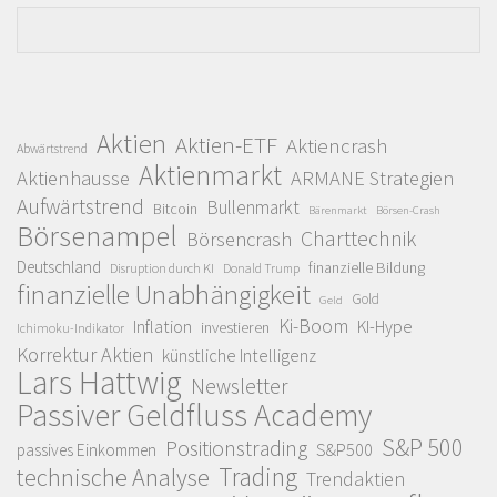
Aktien
Aktien-ETF
Aktiencrash
Abwärtstrend
Aktienmarkt
Aktienhausse
ARMANE Strategien
Aufwärtstrend
Bullenmarkt
Bitcoin
Bärenmarkt
Börsen-Crash
Börsenampel
Charttechnik
Börsencrash
Deutschland
finanzielle Bildung
Disruption durch KI
Donald Trump
finanzielle Unabhängigkeit
Gold
Geld
Ki-Boom
Inflation
KI-Hype
investieren
Ichimoku-Indikator
Korrektur Aktien
künstliche Intelligenz
Lars Hattwig
Newsletter
Passiver Geldfluss Academy
S&P 500
Positionstrading
S&P500
passives Einkommen
Trading
technische Analyse
Trendaktien