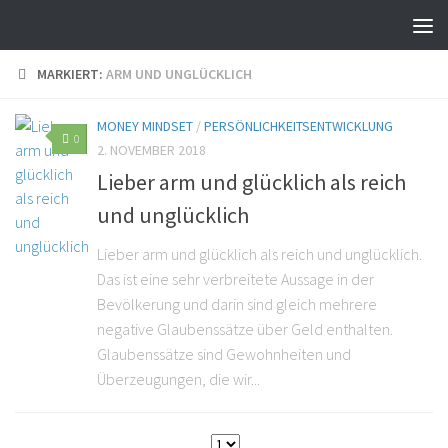
MARKIERT:
ARM UND UNGLÜCKLICH
MONEY MINDSET
/
PERSÖNLICHKEITSENTWICKLUNG
0
2. NOVEMBER 2018
Lieber arm und glücklich als reich
und unglücklich
Lieber arm und glücklich als reich und unglücklich.
Das ist eine sehr verbreitete Aussage in der
Bevölkerung und darin sind gleich mehrere
negative Glaubenssätze über Geld enthalten.
Glaubenssätze sind Gewohnheiten und
Überzeugungen, die wir...