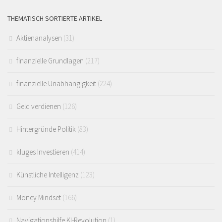
THEMATISCH SORTIERTE ARTIKEL
Aktienanalysen
(31)
finanzielle Grundlagen
(217)
finanzielle Unabhängigkeit
(224)
Geld verdienen
(126)
Hintergründe Politik
(83)
kluges Investieren
(414)
Künstliche Intelligenz
(123)
Money Mindset
(166)
Navigationshilfe KI-Revolution
(1)