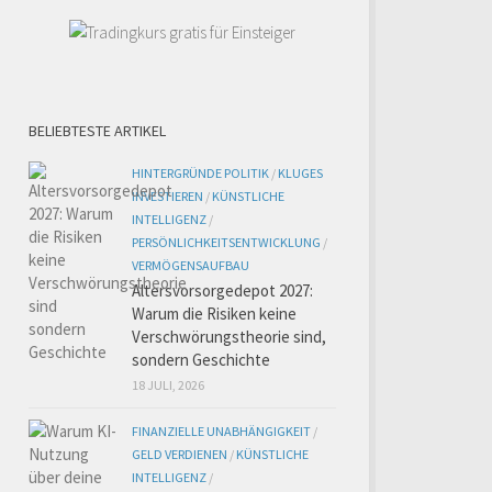
BELIEBTESTE ARTIKEL
HINTERGRÜNDE POLITIK
/
KLUGES
INVESTIEREN
/
KÜNSTLICHE
INTELLIGENZ
/
PERSÖNLICHKEITSENTWICKLUNG
/
VERMÖGENSAUFBAU
Altersvorsorgedepot 2027:
Warum die Risiken keine
Verschwörungstheorie sind,
sondern Geschichte
18 JULI, 2026
FINANZIELLE UNABHÄNGIGKEIT
/
GELD VERDIENEN
/
KÜNSTLICHE
INTELLIGENZ
/