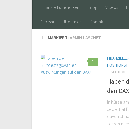
Finanziell umdenken!
Blog
Videos
E
Glossar
Über mich
Kontakt
MARKIERT:
ARMIN LASCHET
FINANZIELL
0
POSITIONST
1. SEPTEMBE
Haben d
den DAX
In Kürze am
Jeder hat f
davon abhän
Jahren nach