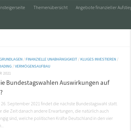
insteigerseite
Themenübersicht
Angebote finanzieller Aufstie
E GRUNDLAGEN
/
FINANZIELLE UNABHÄNGIGKEIT
/
KLUGES INVESTIEREN
/
RADING
/
VERMÖGENSAUFBAU
R 2021
ie Bundestagswahlen Auswirkungen auf
?
 26. September 2021 findet die nächste Bundestagswahl statt.
ür die Zeit danach andere Erwartungen, die natürlich auch
gig sind, welche politischen Kräfte Deutschland in den vier
...