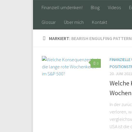
Finanziell umdenken!
Blog
Videos
E
Glossar
Über mich
Kontakt
MARKIERT:
BEARISH ENGULFING PATTERN
FINANZIELLE
0
POSITIONST
20. JUNI 202
Welche 
Wochenk
In der zur
verloren, w
vergleichsw
USA ist die