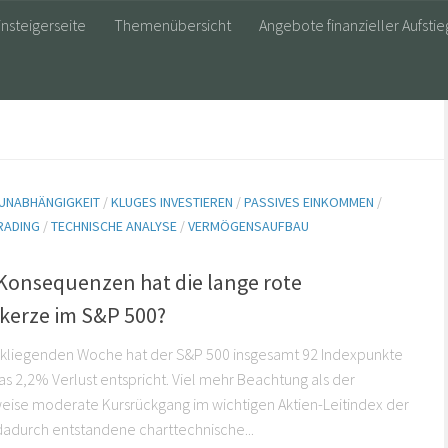
insteigerseite
Themenübersicht
Angebote finanzieller Aufstie
 UNABHÄNGIGKEIT
/
KLUGES INVESTIEREN
/
PASSIVES EINKOMMEN
/
RADING
/
TECHNISCHE ANALYSE
/
VERMÖGENSAUFBAU
1
Konsequenzen hat die lange rote
erze im S&P 500?
ückliegenden Woche hat der S&P 500 insgesamt 92 Indexpunkte
as 2,2% Verlust entspricht. Viel mehr Beachtung als der
eise moderate Kursrückgang im wichtigen Aktien-Leitindex der
 dadurch entstandene charttechnische...