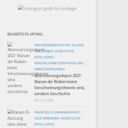
BELIEBTESTE ARTIKEL
HINTERGRÜNDE POLITIK
/
KLUGES
INVESTIEREN
/
KÜNSTLICHE
INTELLIGENZ
/
PERSÖNLICHKEITSENTWICKLUNG
/
VERMÖGENSAUFBAU
Altersvorsorgedepot 2027:
Warum die Risiken keine
Verschwörungstheorie sind,
sondern Geschichte
18 JULI, 2026
FINANZIELLE UNABHÄNGIGKEIT
/
GELD VERDIENEN
/
KÜNSTLICHE
INTELLIGENZ
/