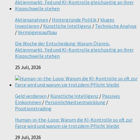
Aktienanalysen
/
Hintergründe Politik
/
kluges
Investieren
/
Künstliche Intelligenz
/
Technische Analyse
/
Vermögensaufbau
Die Woche der Entscheidung: Warum Ölpreis,
Aktienmarkt, Fed und KI-Kontrolle gleichzeitig an ihrer
Kippschwelle stehen
25 Juli, 2026
Geld verdienen
/
Künstliche Intelligenz
/
Passives
Einkommen
/
Persönlichkeitsentwicklung
/
Positionstrading
Human-in-the-Loop: Warum die KI-Kontrolle so oft zur
Farce wird und warum sie trotzdem Pflicht bleibt
29 Juli, 2026