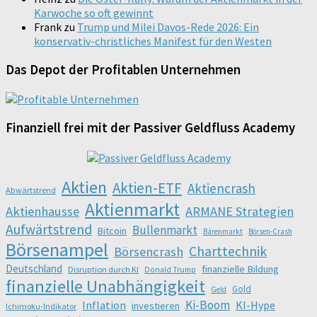
Karwoche so oft gewinnt
Frank
zu
Trump und Milei Davos-Rede 2026: Ein
konservativ-christliches Manifest für den Westen
Das Depot der Profitablen Unternehmen
Finanziell frei mit der Passiver Geldfluss Academy
Aktien
Aktien-ETF
Aktiencrash
Abwärtstrend
Aktienmarkt
Aktienhausse
ARMANE Strategien
Aufwärtstrend
Bullenmarkt
Bitcoin
Bärenmarkt
Börsen-Crash
Börsenampel
Charttechnik
Börsencrash
Deutschland
finanzielle Bildung
Disruption durch KI
Donald Trump
finanzielle Unabhängigkeit
Gold
Geld
Ki-Boom
Inflation
KI-Hype
investieren
Ichimoku-Indikator