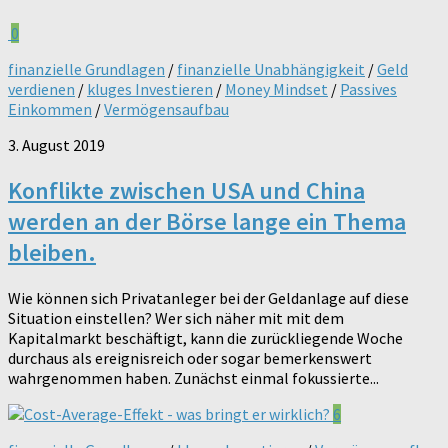
0
finanzielle Grundlagen
/
finanzielle Unabhängigkeit
/
Geld
verdienen
/
kluges Investieren
/
Money Mindset
/
Passives
Einkommen
/
Vermögensaufbau
3. August 2019
Konflikte zwischen USA und China
werden an der Börse lange ein Thema
bleiben.
Wie können sich Privatanleger bei der Geldanlage auf diese
Situation einstellen? Wer sich näher mit mit dem
Kapitalmarkt beschäftigt, kann die zurückliegende Woche
durchaus als ereignisreich oder sogar bemerkenswert
wahrgenommen haben. Zunächst einmal fokussierte...
6