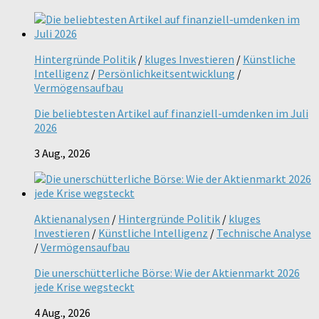
Hintergründe Politik
/
kluges Investieren
/
Künstliche
Intelligenz
/
Persönlichkeitsentwicklung
/
Vermögensaufbau
Die beliebtesten Artikel auf finanziell-umdenken im Juli
2026
3 Aug., 2026
Aktienanalysen
/
Hintergründe Politik
/
kluges
Investieren
/
Künstliche Intelligenz
/
Technische Analyse
/
Vermögensaufbau
Die unerschütterliche Börse: Wie der Aktienmarkt 2026
jede Krise wegsteckt
4 Aug., 2026