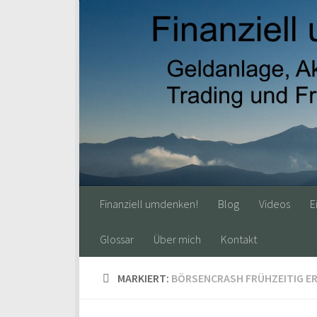
Finanziell umdenken!
Blog
Videos
E
Glossar
Über mich
Kontakt
MARKIERT:
BÖRSENCRASH FRÜHZEITIG E