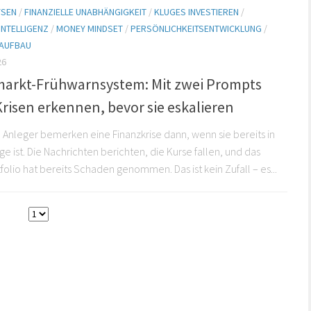
YSEN
/
FINANZIELLE UNABHÄNGIGKEIT
/
KLUGES INVESTIEREN
/
INTELLIGENZ
/
MONEY MINDSET
/
PERSÖNLICHKEITSENTWICKLUNG
/
AUFBAU
26
markt-Frühwarnsystem: Mit zwei Prompts
Krisen erkennen, bevor sie eskalieren
 Anleger bemerken eine Finanzkrise dann, wenn sie bereits in
e ist. Die Nachrichten berichten, die Kurse fallen, und das
folio hat bereits Schaden genommen. Das ist kein Zufall – es...