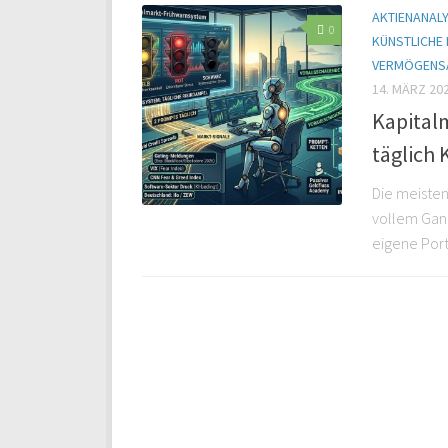
AKTIENANAL
0
KÜNSTLICHE 
VERMÖGENS
14. MÄRZ 20
Kapital
täglich 
Die meisten
vollem Gang
eigene Port