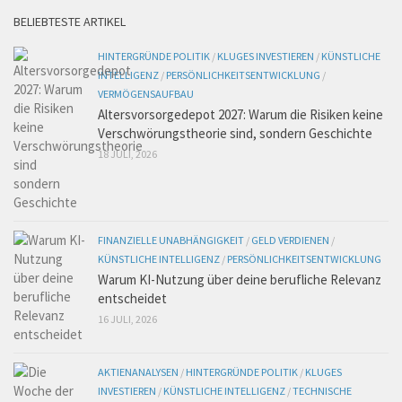
BELIEBTESTE ARTIKEL
HINTERGRÜNDE POLITIK
/
KLUGES INVESTIEREN
/
KÜNSTLICHE
INTELLIGENZ
/
PERSÖNLICHKEITSENTWICKLUNG
/
VERMÖGENSAUFBAU
Altersvorsorgedepot 2027: Warum die Risiken keine
Verschwörungstheorie sind, sondern Geschichte
18 JULI, 2026
FINANZIELLE UNABHÄNGIGKEIT
/
GELD VERDIENEN
/
KÜNSTLICHE INTELLIGENZ
/
PERSÖNLICHKEITSENTWICKLUNG
Warum KI-Nutzung über deine berufliche Relevanz
entscheidet
16 JULI, 2026
AKTIENANALYSEN
/
HINTERGRÜNDE POLITIK
/
KLUGES
INVESTIEREN
/
KÜNSTLICHE INTELLIGENZ
/
TECHNISCHE