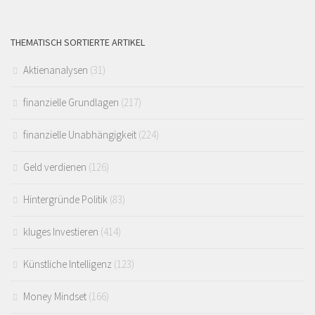
THEMATISCH SORTIERTE ARTIKEL
Aktienanalysen
(31)
finanzielle Grundlagen
(217)
finanzielle Unabhängigkeit
(224)
Geld verdienen
(126)
Hintergründe Politik
(83)
kluges Investieren
(414)
Künstliche Intelligenz
(123)
Money Mindset
(166)