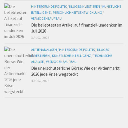
HINTERGRÜNDE POLITIK
/
KLUGES INVESTIEREN
/
KÜNSTLICHE
INTELLIGENZ
/
PERSÖNLICHKEITSENTWICKLUNG
/
VERMÖGENSAUFBAU
Die beliebtesten Artikel auf finanziell-umdenken im
Juli 2026
3 AUG., 2026
AKTIENANALYSEN
/
HINTERGRÜNDE POLITIK
/
KLUGES
INVESTIEREN
/
KÜNSTLICHE INTELLIGENZ
/
TECHNISCHE
ANALYSE
/
VERMÖGENSAUFBAU
Die unerschütterliche Börse: Wie der Aktienmarkt
2026 jede Krise wegsteckt
4 AUG., 2026