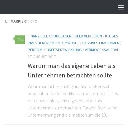
MARKIERT:
CFO
FINANZIELLE GRUNDLAGEN
/
GELD VERDIENEN
/
KLUGES
3
INVESTIEREN
/
MONEY MINDSET
/
PASSIVES EINKOMMEN
/
PERSÖNLICHKEITSENTWICKLUNG
/
VERMÖGENSAUFBAU
17. AUGUST 2017
Warum man das eigene Leben als
Unternehmen betrachten sollte
Wenn man sich zukünftig aus finanzieller Sicht
gegenüber heute merklich verbessern will, ist es
durchaus schlau, sein eigenes Leben als
Unternehmen zu betrachten. Für den Start seiner
Unternehmung sind die meisten um die 20...