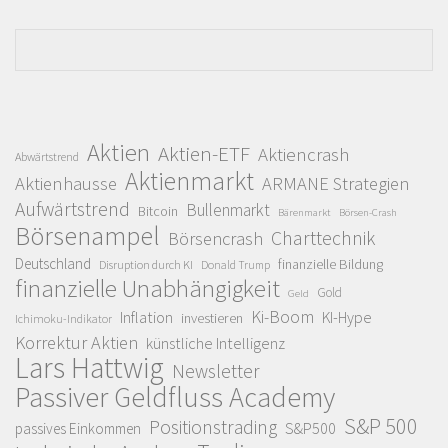
Aktien
Aktien-ETF
Aktiencrash
Abwärtstrend
Aktienmarkt
Aktienhausse
ARMANE Strategien
Aufwärtstrend
Bullenmarkt
Bitcoin
Bärenmarkt
Börsen-Crash
Börsenampel
Charttechnik
Börsencrash
Deutschland
finanzielle Bildung
Disruption durch KI
Donald Trump
finanzielle Unabhängigkeit
Gold
Geld
Ki-Boom
Inflation
KI-Hype
investieren
Ichimoku-Indikator
Korrektur Aktien
künstliche Intelligenz
Lars Hattwig
Newsletter
Passiver Geldfluss Academy
S&P 500
Positionstrading
S&P500
passives Einkommen