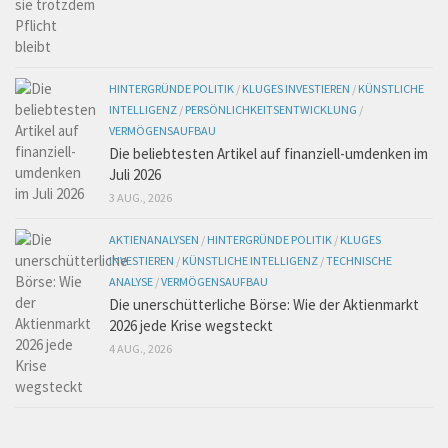
HINTERGRÜNDE POLITIK
/
KLUGES INVESTIEREN
/
KÜNSTLICHE
INTELLIGENZ
/
PERSÖNLICHKEITSENTWICKLUNG
/
VERMÖGENSAUFBAU
Die beliebtesten Artikel auf finanziell-umdenken im
Juli 2026
3 AUG., 2026
AKTIENANALYSEN
/
HINTERGRÜNDE POLITIK
/
KLUGES
INVESTIEREN
/
KÜNSTLICHE INTELLIGENZ
/
TECHNISCHE
ANALYSE
/
VERMÖGENSAUFBAU
Die unerschütterliche Börse: Wie der Aktienmarkt
2026 jede Krise wegsteckt
4 AUG., 2026