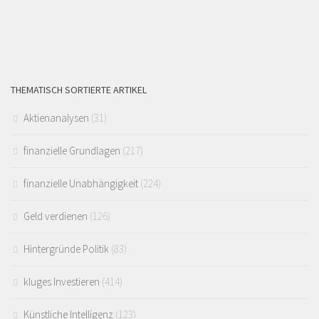
THEMATISCH SORTIERTE ARTIKEL
Aktienanalysen
(31)
finanzielle Grundlagen
(217)
finanzielle Unabhängigkeit
(224)
Geld verdienen
(126)
Hintergründe Politik
(83)
kluges Investieren
(414)
Künstliche Intelligenz
(123)