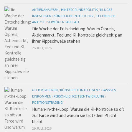
AKTIENANALYSEN
/
HINTERGRÜNDE POLITIK
/
KLUGES
INVESTIEREN
/
KÜNSTLICHE INTELLIGENZ
/
TECHNISCHE
ANALYSE
/
VERMÖGENSAUFBAU
Die Woche der Entscheidung: Warum Ölpreis,
Aktienmarkt, Fed und KI-Kontrolle gleichzeitig an
ihrer Kippschwelle stehen
25 JULI, 2026
GELD VERDIENEN
/
KÜNSTLICHE INTELLIGENZ
/
PASSIVES
EINKOMMEN
/
PERSÖNLICHKEITSENTWICKLUNG
/
POSITIONSTRADING
Human-in-the-Loop: Warum die KI-Kontrolle so oft
zur Farce wird und warum sie trotzdem Pflicht
bleibt
29 JULI, 2026