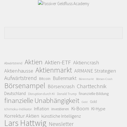
Aktien
Aktien-ETF
Aktiencrash
Abwärtstrend
Aktienmarkt
Aktienhausse
ARMANE Strategien
Aufwärtstrend
Bullenmarkt
Bitcoin
Bärenmarkt
Börsen-Crash
Börsenampel
Charttechnik
Börsencrash
Deutschland
finanzielle Bildung
Disruption durch KI
Donald Trump
finanzielle Unabhängigkeit
Gold
Geld
Ki-Boom
Inflation
KI-Hype
investieren
Ichimoku-Indikator
Korrektur Aktien
künstliche Intelligenz
Lars Hattwig
Newsletter