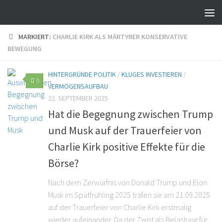
MARKIERT:
CHARLIE KIRK ALS MÄRTYRER KONSERVATIVE
BEWEGUNG
HINTERGRÜNDE POLITIK
/
KLUGES INVESTIEREN
/
0
VERMÖGENSAUFBAU
22. SEPTEMBER 2025
Hat die Begegnung zwischen Trump
und Musk auf der Trauerfeier von
Charlie Kirk positive Effekte für die
Börse?
Nach dem Zerwürfnis von Donald Trump und Elon
Musk im Spätfrühling 2025 trafen sie am 21.09.2025
auf der Trauerfeier von Charlie Kirk erstmalig
wieder aufeinander. Da der Zwist als Belastung für