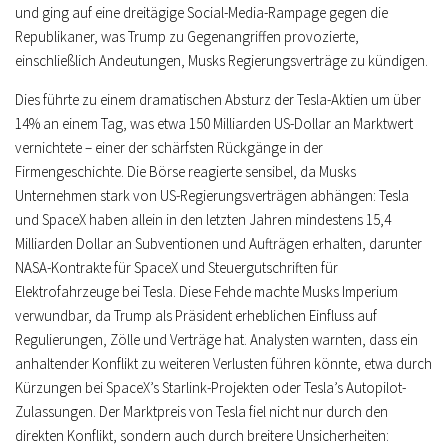
und ging auf eine dreitägige Social-Media-Rampage gegen die
Republikaner, was Trump zu Gegenangriffen provozierte,
einschließlich Andeutungen, Musks Regierungsverträge zu kündigen.
Dies führte zu einem dramatischen Absturz der Tesla-Aktien um über
14% an einem Tag, was etwa 150 Milliarden US-Dollar an Marktwert
vernichtete – einer der schärfsten Rückgänge in der
Firmengeschichte. Die Börse reagierte sensibel, da Musks
Unternehmen stark von US-Regierungsverträgen abhängen: Tesla
und SpaceX haben allein in den letzten Jahren mindestens 15,4
Milliarden Dollar an Subventionen und Aufträgen erhalten, darunter
NASA-Kontrakte für SpaceX und Steuergutschriften für
Elektrofahrzeuge bei Tesla. Diese Fehde machte Musks Imperium
verwundbar, da Trump als Präsident erheblichen Einfluss auf
Regulierungen, Zölle und Verträge hat. Analysten warnten, dass ein
anhaltender Konflikt zu weiteren Verlusten führen könnte, etwa durch
Kürzungen bei SpaceX’s Starlink-Projekten oder Tesla’s Autopilot-
Zulassungen. Der Marktpreis von Tesla fiel nicht nur durch den
direkten Konflikt, sondern auch durch breitere Unsicherheiten: