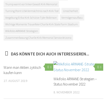
Trump warnt vor linker Gewalt Kirk Memorial
Turning Point USA Vermächtnis nach Kirk Tod
Unsicherheit
Vergebung Erika Kirk Schütze Tyler Robinson
Vermögensaufbau
Wichtige Momente Trauerfeier Charlie Kirk State Farm Stadium
Wikifolio ARMANE Strategien
Zusammenfassung Charlie Kirk Memorial Service Arizona
DAS KÖNNTE DICH AUCH INTERESSIEREN...
Wann man Aktien zyklisch
0
0
kaufen kann
Wikifolio ARMANE-Strategien –
27. AUGUST 2019
Status November 2022
8. NOVEMBER 2022