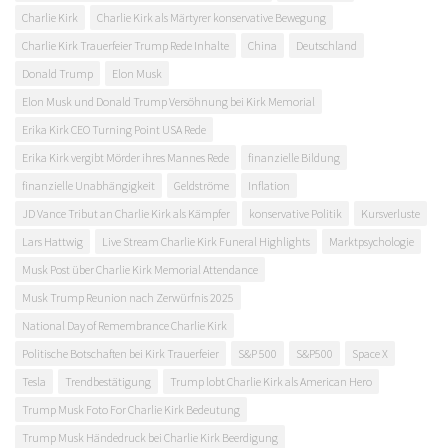
Charlie Kirk
Charlie Kirk als Märtyrer konservative Bewegung
Charlie Kirk Trauerfeier Trump Rede Inhalte
China
Deutschland
Donald Trump
Elon Musk
Elon Musk und Donald Trump Versöhnung bei Kirk Memorial
Erika Kirk CEO Turning Point USA Rede
Erika Kirk vergibt Mörder ihres Mannes Rede
finanzielle Bildung
finanzielle Unabhängigkeit
Geldströme
Inflation
JD Vance Tribut an Charlie Kirk als Kämpfer
konservative Politik
Kursverluste
Lars Hattwig
Live Stream Charlie Kirk Funeral Highlights
Marktpsychologie
Musk Post über Charlie Kirk Memorial Attendance
Musk Trump Reunion nach Zerwürfnis 2025
National Day of Remembrance Charlie Kirk
Politische Botschaften bei Kirk Trauerfeier
S&P 500
S&P500
Space X
Tesla
Trendbestätigung
Trump lobt Charlie Kirk als American Hero
Trump Musk Foto For Charlie Kirk Bedeutung
Trump Musk Händedruck bei Charlie Kirk Beerdigung