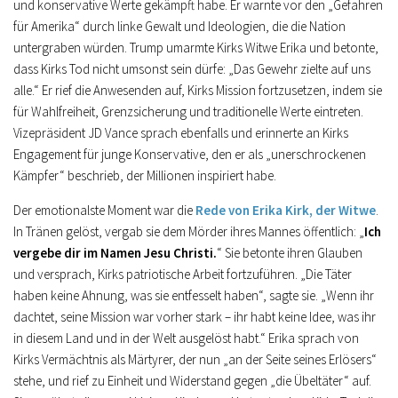
und konservative Werte gekämpft habe. Er warnte vor den „Gefahren
für Amerika“ durch linke Gewalt und Ideologien, die die Nation
untergraben würden. Trump umarmte Kirks Witwe Erika und betonte,
dass Kirks Tod nicht umsonst sein dürfe: „Das Gewehr zielte auf uns
alle.“ Er rief die Anwesenden auf, Kirks Mission fortzusetzen, indem sie
für Wahlfreiheit, Grenzsicherung und traditionelle Werte eintreten.
Vizepräsident JD Vance sprach ebenfalls und erinnerte an Kirks
Engagement für junge Konservative, den er als „unerschrockenen
Kämpfer“ beschrieb, der Millionen inspiriert habe.
Der emotionalste Moment war die
Rede von Erika Kirk, der Witwe
.
In Tränen gelöst, vergab sie dem Mörder ihres Mannes öffentlich: „
Ich
vergebe dir im Namen Jesu Christi.
“ Sie betonte ihren Glauben
und versprach, Kirks patriotische Arbeit fortzuführen. „Die Täter
haben keine Ahnung, was sie entfesselt haben“, sagte sie. „Wenn ihr
dachtet, seine Mission war vorher stark – ihr habt keine Idee, was ihr
in diesem Land und in der Welt ausgelöst habt.“ Erika sprach von
Kirks Vermächtnis als Märtyrer, der nun „an der Seite seines Erlösers“
stehe, und rief zu Einheit und Widerstand gegen „die Übeltäter“ auf.