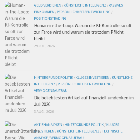
GELD VERDIENEN
/
KÜNSTLICHE INTELLIGENZ
/
PASSIVES
EINKOMMEN
/
PERSÖNLICHKEITSENTWICKLUNG
/
POSITIONSTRADING
Human-in-the-Loop: Warum die KI-Kontrolle so oft
zur Farce wird und warum sie trotzdem Pflicht
bleibt
29 JULI, 2026
HINTERGRÜNDE POLITIK
/
KLUGES INVESTIEREN
/
KÜNSTLICHE
INTELLIGENZ
/
PERSÖNLICHKEITSENTWICKLUNG
/
VERMÖGENSAUFBAU
Die beliebtesten Artikel auf finanziell-umdenken im
Juli 2026
3 AUG., 2026
AKTIENANALYSEN
/
HINTERGRÜNDE POLITIK
/
KLUGES
INVESTIEREN
/
KÜNSTLICHE INTELLIGENZ
/
TECHNISCHE
ANALYSE
/
VERMÖGENSAUFBAU