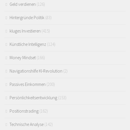
Geld verdienen
(126)
Hintergründe Politik
(83)
kluges Investieren
(415)
Künstliche Intelligenz
(124)
Money Mindset
(166)
Navigationshilfe KI-Revolution
(2)
Passives Einkommen
(200)
Persönlichkeitsentwicklung
(153)
Positionstrading
(162)
Technische Analyse
(142)