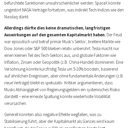
befürchtete Sanktionen unwahrscheinlicher werden. SpaceX könnte
ungestört NASA-Verträge fortsetzen, was indirekt Tech-Indizes wie den
Nasdaq stärkt.
Allerdings dürfte dies keine dramatischen, langfristigen
Auswirkungen auf den gesamten Kapitalmarkt haben.
Der Feud
war episodisch und betraf primär Musk’s Sektor; breitere Märkte wie
Dow Jones oder S&P 500 blieben relativ unberührt. Tesla macht nur
einen kleinen Teil des Tech-Sektors aus, und globale Faktoren wie
Inflation, Zinsen oder Geopolitik (z.B. China-Handel) dominieren. Eine
Versöhnung könnte kurzfristig Tesla um 5-10% boosten, basierend
auf ähnlichen Ereignissen, aber ohne fundamentale Änderungen (z.B.
neue Verträge) bleibt es spekulativ.
Kritiker argumentieren, dass
Musks Abhängigkeit von Regierungsgeldern ein systemisches Risiko
darstellt – eine erneute Spaltung könnte wiederholte Volatilität
verursachen.
Generell könnten also negative Effekte wegfallen, was zu
Stabilisierung führt, aber der Kapitalmarkt als Ganzes wird kaum