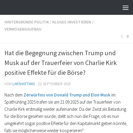
HINTERGRÜNDE POLITIK
/
KLUGES INVESTIEREN
/
VERMÖGENSAUFBAU
0
Hat die Begegnung zwischen Trump und
Musk auf der Trauerfeier von Charlie Kirk
positive Effekte für die Börse?
VON
LARSHATTWIG
·
22. SEPTEMBER 2025
Nach dem
Zerwürfnis von Donald Trump und Elon Musk
im
Spätfrühling 2025 trafen sie am 21.09.2025 auf der Trauerfeier von
Charlie Kirk erstmalig wieder aufeinander. Da der Zwist als Belastung
für die Börse gesehen wurde, stellt sich nun die Frage, ob es nun
umgekehrt sogar positive Effekte für den Kapitalmarkt geben könnte,
falls sie möglicherweise wieder kooperieren?