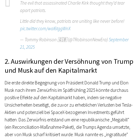
The evil that assassinated Charlie Kirk thought they’d tear
apart patriots.
Little did they know, patriots are uniting like never before!
pic.twitter.com/wal6tggWnX
— Tommy Robinson 🇬🇧 (@TRobinsonNewEra)
September
21, 2025
2. Auswirkungen der Versöhnung von Trump
und Musk auf den Kapitalmarkt
Die erste direkte Begegnung von Präsident Donald Trump und Elon
Musk nach ihrem Zerwürfnis im Spätfrühling 2025 könnte durchaus
positive Effekte auf den Kapitalmarkt haben, indem sie negative
Unsicherheiten beseitigt, die zuvor zu erheblichen Verlusten bei Tesla-
Aktien und potenziell bei SpaceX-bezogenen Investments geführt
hatten. Das Zerwürfnis entstand um eine republikanische „Megabill“
(ein Reconciliation-Maßnahme-Paket), die Trumps Agenda umsetzte,
aber von Musk scharf kritisiert wurde. Musk nannte es „ingratitude“