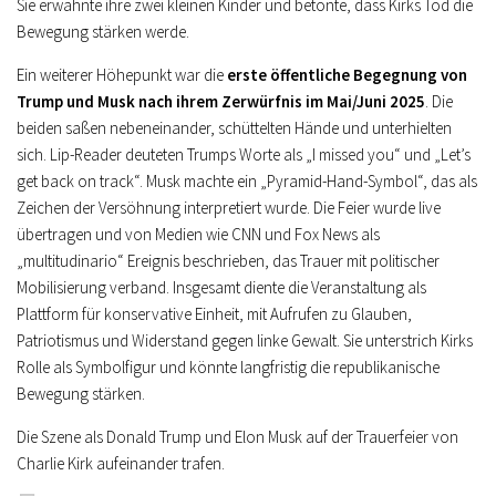
Sie erwähnte ihre zwei kleinen Kinder und betonte, dass Kirks Tod die
Bewegung stärken werde.
Ein weiterer Höhepunkt war die
erste öffentliche Begegnung von
Trump und Musk nach ihrem Zerwürfnis im Mai/Juni 2025
. Die
beiden saßen nebeneinander, schüttelten Hände und unterhielten
sich. Lip-Reader deuteten Trumps Worte als „I missed you“ und „Let’s
get back on track“. Musk machte ein „Pyramid-Hand-Symbol“, das als
Zeichen der Versöhnung interpretiert wurde. Die Feier wurde live
übertragen und von Medien wie CNN und Fox News als
„multitudinario“ Ereignis beschrieben, das Trauer mit politischer
Mobilisierung verband. Insgesamt diente die Veranstaltung als
Plattform für konservative Einheit, mit Aufrufen zu Glauben,
Patriotismus und Widerstand gegen linke Gewalt. Sie unterstrich Kirks
Rolle als Symbolfigur und könnte langfristig die republikanische
Bewegung stärken.
Die Szene als Donald Trump und Elon Musk auf der Trauerfeier von
Charlie Kirk aufeinander trafen.