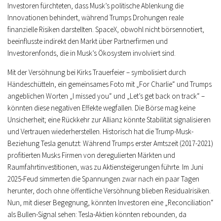
Investoren fürchteten, dass Musk’s politische Ablenkung die
Innovationen behindert, während Trumps Drohungen reale
finanzielle Risiken darstellten.
SpaceX, obwohl nicht börsennotiert,
beeinflusste indirekt den Markt über Partnerfirmen und
Investorenfonds, die in Musk’s Ökosystem involviert sind.
Mit der Versöhnung bei Kirks Trauerfeier – symbolisiert durch
Händeschütteln, ein gemeinsames Foto mit „For Charlie“ und Trumps
angeblichen Worten „I missed you“ und „Let’s get back on track“ –
könnten diese negativen Effekte wegfallen. Die Börse mag keine
Unsicherheit; eine Rückkehr zur Allianz könnte Stabilität signalisieren
und Vertrauen wiederherstellen. Historisch hat die Trump-Musk-
Beziehung Tesla genutzt: Während Trumps erster Amtszeit (2017-2021)
profitierten Musks Firmen von deregulierten Märkten und
Raumfahrtinvestitionen, was zu Aktiensteigerungen führte. Im Juni
2025-Feud simmerten die Spannungen zwar nach ein paar Tagen
herunter, doch ohne öffentliche Versöhnung blieben Residualrisiken.
Nun, mit dieser Begegnung, könnten Investoren eine „Reconciliation“
als Bullen-Signal sehen: Tesla-Aktien könnten rebounden, da