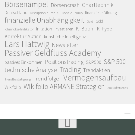
Börsenampel
Charttechnik
Börsencrash
Deutschland
finanzielle Bildung
Disruption durch KI
Donald Trump
finanzielle Unabhängigkeit
Gold
Geld
Ki-Boom
Inflation
KI-Hype
investieren
Ichimoku-Indikator
Korrektur Aktien
künstliche Intelligenz
Lars Hattwig
Newsletter
Passiver Geldfluss Academy
S&P 500
Positionstrading
S&P500
passives Einkommen
Trading
technische Analyse
Trendaktien
Vermögensaufbau
Trendfolger
Trendbestätigung
Wikifolio ARMANE Strategien
Wikifolio
Zukunftstrends