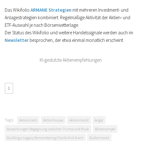
Das Wikifolio
ARMANE Strategien
mit mehreren Investment- und
Anlagestrategien kombiniert. Regelmäßige Aktivität der Aktien- und
ETF-Auswahl je nach Börsenwetterlage.
Der Status des Wikifolio und weitere Handelssignale werden auch im
Newsletter
besprochen, der etwa einmal monatlich erscheint.
KI-gestützte Aktienempfehlungen
Tags:
Aktiencrash
Aktienhausse
Aktienmarkt
Angst
Auswirkungen Begegnung zwischen Trump und Musk
Börsenampel
Building a Legacy Remembering Charlie Kirk Event
Bullenmarkt