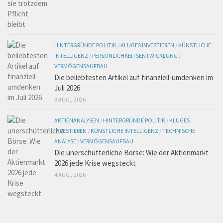
HINTERGRÜNDE POLITIK
/
KLUGES INVESTIEREN
/
KÜNSTLICHE
INTELLIGENZ
/
PERSÖNLICHKEITSENTWICKLUNG
/
VERMÖGENSAUFBAU
Die beliebtesten Artikel auf finanziell-umdenken im
Juli 2026
3 AUG., 2026
AKTIENANALYSEN
/
HINTERGRÜNDE POLITIK
/
KLUGES
INVESTIEREN
/
KÜNSTLICHE INTELLIGENZ
/
TECHNISCHE
ANALYSE
/
VERMÖGENSAUFBAU
Die unerschütterliche Börse: Wie der Aktienmarkt
2026 jede Krise wegsteckt
4 AUG., 2026