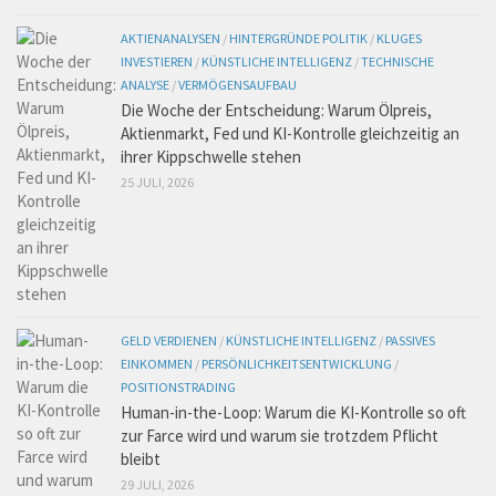
AKTIENANALYSEN
/
HINTERGRÜNDE POLITIK
/
KLUGES
INVESTIEREN
/
KÜNSTLICHE INTELLIGENZ
/
TECHNISCHE
ANALYSE
/
VERMÖGENSAUFBAU
Die Woche der Entscheidung: Warum Ölpreis,
Aktienmarkt, Fed und KI-Kontrolle gleichzeitig an
ihrer Kippschwelle stehen
25 JULI, 2026
GELD VERDIENEN
/
KÜNSTLICHE INTELLIGENZ
/
PASSIVES
EINKOMMEN
/
PERSÖNLICHKEITSENTWICKLUNG
/
POSITIONSTRADING
Human-in-the-Loop: Warum die KI-Kontrolle so oft
zur Farce wird und warum sie trotzdem Pflicht
bleibt
29 JULI, 2026