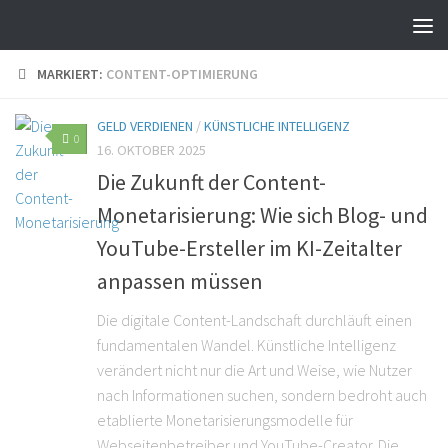
MARKIERT:
CONTENT-OPTIMIERUNG
GELD VERDIENEN
/
KÜNSTLICHE INTELLIGENZ
0
16. OKTOBER 2025
Die Zukunft der Content-
Monetarisierung: Wie sich Blog- und
YouTube-Ersteller im KI-Zeitalter
anpassen müssen
Die digitale Content-Landschaft durchläuft einen
fundamentalen Wandel. Künstliche Intelligenz
verändert nicht nur die Art und Weise, wie Nutzer
nach Informationen suchen, sondern bedroht auch
etablierte Monetarisierungsmodelle für
Webseitenbetreiber und YouTube-Creator. Die