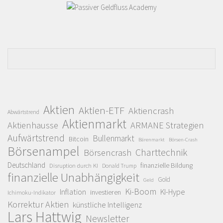
Aktien
Aktien-ETF
Aktiencrash
Abwärtstrend
Aktienmarkt
Aktienhausse
ARMANE Strategien
Aufwärtstrend
Bullenmarkt
Bitcoin
Bärenmarkt
Börsen-Crash
Börsenampel
Charttechnik
Börsencrash
Deutschland
finanzielle Bildung
Disruption durch KI
Donald Trump
finanzielle Unabhängigkeit
Gold
Geld
Ki-Boom
Inflation
KI-Hype
investieren
Ichimoku-Indikator
Korrektur Aktien
künstliche Intelligenz
Lars Hattwig
Newsletter