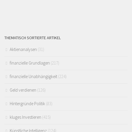
THEMATISCH SORTIERTE ARTIKEL
Aktienanalysen
(31)
finanzielle Grundlagen
(217)
finanzielle Unabhängigkeit
(224)
Geld verdienen
(126)
Hintergründe Politik
(83)
kluges Investieren
(415)
Künstliche Intelligenz
(124)