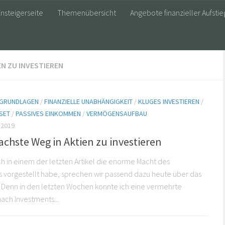
insteigerseite
Themenübersicht
Angebote finanzieller Aufstie
EN ZU INVESTIEREN
E GRUNDLAGEN
/
FINANZIELLE UNABHÄNGIGKEIT
/
KLUGES INVESTIEREN
/
SET
/
PASSIVES EINKOMMEN
/
VERMÖGENSAUFBAU
 2019
achste Weg in Aktien zu investieren
 in einem der letzten Artikel die enorme Macht des
s vorgestellt habe, sprechen wir passend dazu heute über das
. Denn in den letzten Wochen konnte ich eine vermehrte
ach Investments...