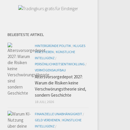
BELIEBTESTE ARTIKEL
HINTERGRÜNDE POLITIK
/
KLUGES
INVESTIEREN
/
KÜNSTLICHE
INTELLIGENZ
/
PERSÖNLICHKEITSENTWICKLUNG
/
VERMÖGENSAUFBAU
Altersvorsorgedepot 2027:
Warum die Risiken keine
Verschwörungstheorie sind,
sondern Geschichte
18 JULI, 2026
FINANZIELLE UNABHÄNGIGKEIT
/
GELD VERDIENEN
/
KÜNSTLICHE
INTELLIGENZ
/