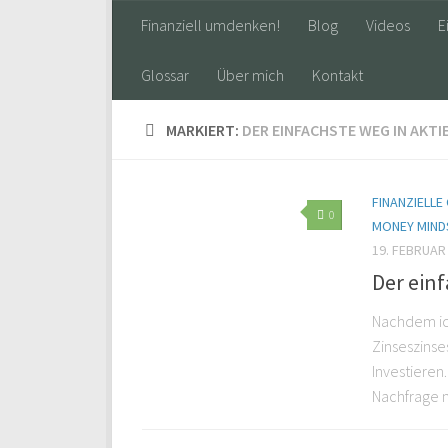
Finanziell umdenken!
Blog
Videos
E
Glossar
Über mich
Kontakt
MARKIERT:
DER EINFACHSTE WEG IN AKTI
FINANZIELL
0
MONEY MIND
19. FEBRUAR
Der einf
Nachdem ich
Zinseszinse
Investieren
Nachfrage n