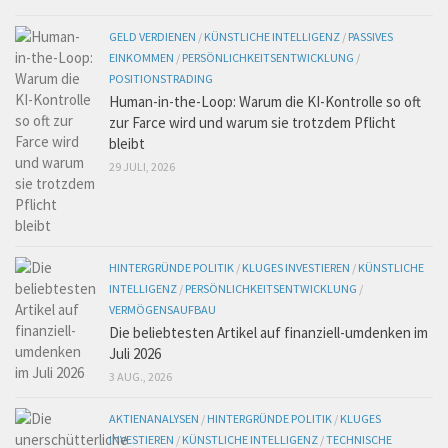
GELD VERDIENEN
/
KÜNSTLICHE INTELLIGENZ
/
PASSIVES
EINKOMMEN
/
PERSÖNLICHKEITSENTWICKLUNG
/
POSITIONSTRADING
Human-in-the-Loop: Warum die KI-Kontrolle so oft
zur Farce wird und warum sie trotzdem Pflicht
bleibt
29 JULI, 2026
HINTERGRÜNDE POLITIK
/
KLUGES INVESTIEREN
/
KÜNSTLICHE
INTELLIGENZ
/
PERSÖNLICHKEITSENTWICKLUNG
/
VERMÖGENSAUFBAU
Die beliebtesten Artikel auf finanziell-umdenken im
Juli 2026
3 AUG., 2026
AKTIENANALYSEN
/
HINTERGRÜNDE POLITIK
/
KLUGES
INVESTIEREN
/
KÜNSTLICHE INTELLIGENZ
/
TECHNISCHE