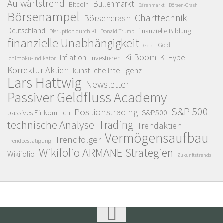
Aufwärtstrend
Bullenmarkt
Bitcoin
Bärenmarkt
Börsen-Crash
Börsenampel
Charttechnik
Börsencrash
Deutschland
finanzielle Bildung
Disruption durch KI
Donald Trump
finanzielle Unabhängigkeit
Gold
Geld
Ki-Boom
Inflation
KI-Hype
investieren
Ichimoku-Indikator
Korrektur Aktien
künstliche Intelligenz
Lars Hattwig
Newsletter
Passiver Geldfluss Academy
S&P 500
Positionstrading
S&P500
passives Einkommen
Trading
technische Analyse
Trendaktien
Vermögensaufbau
Trendfolger
Trendbestätigung
Wikifolio ARMANE Strategien
Wikifolio
Zukunftstrends