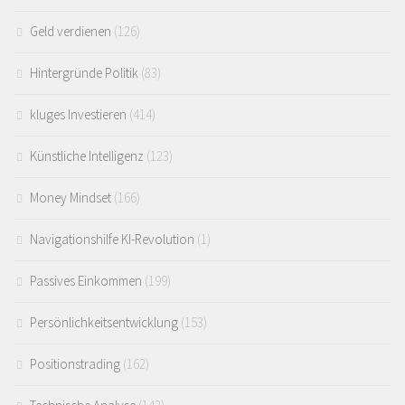
Geld verdienen
(126)
Hintergründe Politik
(83)
kluges Investieren
(414)
Künstliche Intelligenz
(123)
Money Mindset
(166)
Navigationshilfe KI-Revolution
(1)
Passives Einkommen
(199)
Persönlichkeitsentwicklung
(153)
Positionstrading
(162)