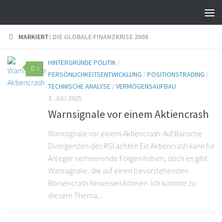
MARKIERT:
DIE GLOBALE FINANZKRISE 2008
HINTERGRÜNDE POLITIK
/
0
PERSÖNLICHKEITSENTWICKLUNG
/
POSITIONSTRADING
/
TECHNISCHE ANALYSE
/
VERMÖGENSAUFBAU
3. JULI 2025
Warnsignale vor einem Aktiencrash
Warnsignale vor einem Aktiencrash: Auf Bärische
Divergenzen des RSI achten Ein Aktiencrash kann für
Anleger verheerende Folgen haben, doch es gibt
Warnsignale, die auf einen bevorstehenden
Börsencrash hinweisen können. Ich komme zu
diesem Thema,...