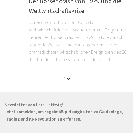
Der Börsencrash von 1929 und die
Weltwirtschaftskrise
Der Börsencrash von 1929 und die
Weltwirtschaftskrise: Ursachen, Verlauf, Folgen und
Lehren Der Börsencrash von 1929 und die darauf
folgende Weltwirtschaftskrise gehören zu den
dramatischsten wirtschaftlichen Ereignissen des 20.
Jahrhunderts. Diese Krise erschütterte nicht...
Newsletter von Lars Hattwig!
Jetzt anmelden, um regelmäßig Neuigkeiten zu Geldanlage,
Trading und KI-Revolution zu erfahren.