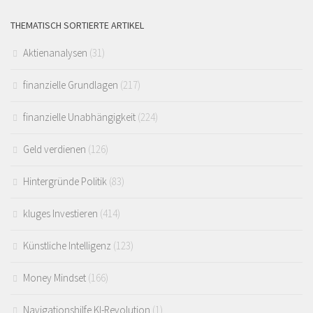
THEMATISCH SORTIERTE ARTIKEL
Aktienanalysen
(31)
finanzielle Grundlagen
(217)
finanzielle Unabhängigkeit
(224)
Geld verdienen
(126)
Hintergründe Politik
(83)
kluges Investieren
(414)
Künstliche Intelligenz
(123)
Money Mindset
(166)
Navigationshilfe KI-Revolution
(1)