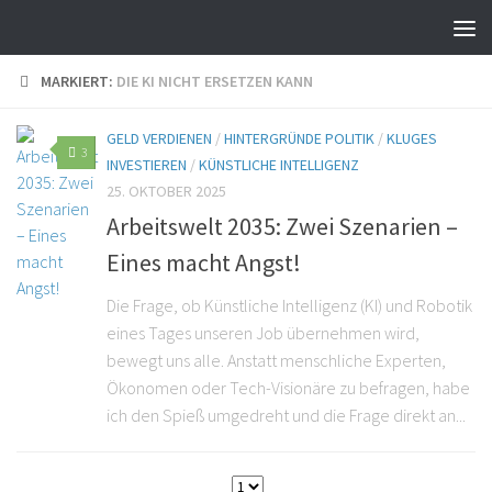
MARKIERT:
DIE KI NICHT ERSETZEN KANN
GELD VERDIENEN
/
HINTERGRÜNDE POLITIK
/
KLUGES
3
INVESTIEREN
/
KÜNSTLICHE INTELLIGENZ
25. OKTOBER 2025
Arbeitswelt 2035: Zwei Szenarien –
Eines macht Angst!
Die Frage, ob Künstliche Intelligenz (KI) und Robotik
eines Tages unseren Job übernehmen wird,
bewegt uns alle. Anstatt menschliche Experten,
Ökonomen oder Tech-Visionäre zu befragen, habe
ich den Spieß umgedreht und die Frage direkt an...