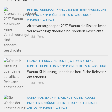
BELIEBTESTE ARTIKEL
HINTERGRÜNDE POLITIK
/
KLUGES INVESTIEREN
/
KÜNSTLICHE
INTELLIGENZ
/
PERSÖNLICHKEITSENTWICKLUNG
/
VERMÖGENSAUFBAU
Altersvorsorgedepot 2027: Warum die Risiken keine
Verschwörungstheorie sind, sondern Geschichte
18 JULI, 2026
FINANZIELLE UNABHÄNGIGKEIT
/
GELD VERDIENEN
/
KÜNSTLICHE INTELLIGENZ
/
PERSÖNLICHKEITSENTWICKLUNG
Warum KI-Nutzung über deine berufliche Relevanz
entscheidet
16 JULI, 2026
AKTIENANALYSEN
/
HINTERGRÜNDE POLITIK
/
KLUGES
INVESTIEREN
/
KÜNSTLICHE INTELLIGENZ
/
TECHNISCHE
ANALYSE
/
VERMÖGENSAUFBAU