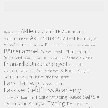
Aktien
Aktien-ETF
Aktiencrash
Abwärtstrend
Aktienmarkt
Aktienhausse
ARMANE Strategien
Aufwärtstrend
Bullenmarkt
Bitcoin
Bärenmarkt
Börsen-Crash
Börsenampel
Charttechnik
Börsencrash
Deutschland
finanzielle Bildung
Disruption durch KI
Donald Trump
finanzielle Unabhängigkeit
Gold
Geld
Ki-Boom
Inflation
KI-Hype
investieren
Ichimoku-Indikator
Korrektur Aktien
künstliche Intelligenz
Lars Hattwig
Newsletter
Passiver Geldfluss Academy
S&P 500
Positionstrading
S&P500
passives Einkommen
Trading
technische Analyse
Trendaktien