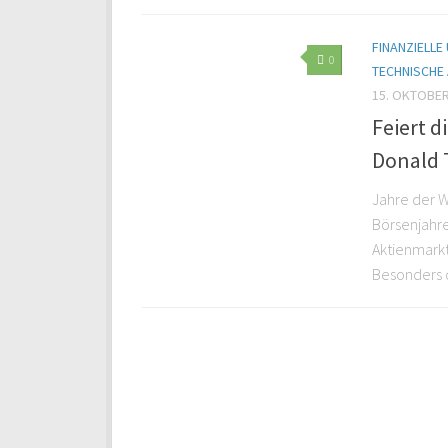
FINANZIELLE
0
TECHNISCHE
15. OKTOBER
Feiert 
Donald
Jahre der W
Börsenjahre
Aktienmarkt
Besonders 