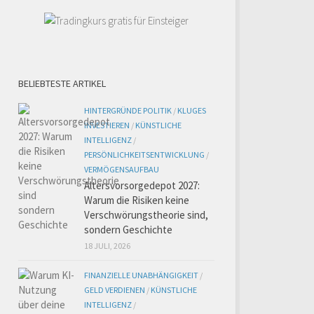
BELIEBTESTE ARTIKEL
HINTERGRÜNDE POLITIK
/
KLUGES
INVESTIEREN
/
KÜNSTLICHE
INTELLIGENZ
/
PERSÖNLICHKEITSENTWICKLUNG
/
VERMÖGENSAUFBAU
Altersvorsorgedepot 2027:
Warum die Risiken keine
Verschwörungstheorie sind,
sondern Geschichte
18 JULI, 2026
FINANZIELLE UNABHÄNGIGKEIT
/
GELD VERDIENEN
/
KÜNSTLICHE
INTELLIGENZ
/