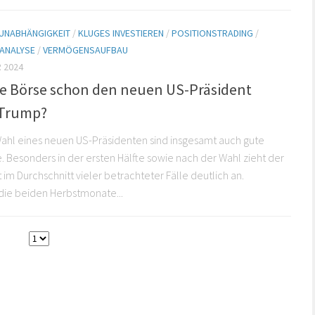
 UNABHÄNGIGKEIT
/
KLUGES INVESTIEREN
/
POSITIONSTRADING
/
 ANALYSE
/
VERMÖGENSAUFBAU
 2024
die Börse schon den neuen US-Präsident
 Trump?
ahl eines neuen US-Präsidenten sind insgesamt auch gute
. Besonders in der ersten Hälfte sowie nach der Wahl zieht der
 im Durchschnitt vieler betrachteter Fälle deutlich an.
die beiden Herbstmonate...