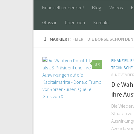
Finanziell umdenken!
Blog
Videos
E
Glossar
Über mich
Kontakt
MARKIERT:
FEIERT DIE BÖRSE SCHON DE
FINANZIELLE
0
TECHNISCHE
8. NOVEMBER
Die Wah
ihre Au
Die Wieder
Staaten von
Auswirkunge
Agenda von 