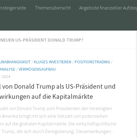
insteigerseite
Themenübersicht
Angebote finanzieller Aufstie
N NEUEN US-PRÄSIDENT DONALD TRUMP?
 UNABHÄNGIGKEIT
/
KLUGES INVESTIEREN
/
POSITIONSTRADING
/
 ANALYSE
/
VERMÖGENSAUFBAU
 2024
l von Donald Trump als US-Präsident und
swirkungen auf die Kapitalmärkte
wahl von Donald Trump zum Präsidenten der Vereinigten
 Amerika bringt mit sich eine Vielzahl von potenziellen
n auf die globalen Kapitalmärkte. Die wirtschaftspolitische
Trump, die sich durch Deregulierung, Steuersenkungen...