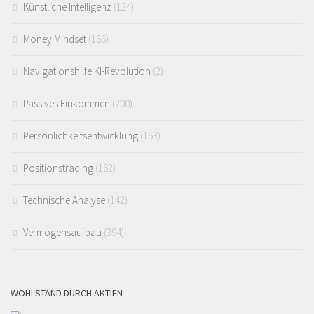
Künstliche Intelligenz
(124)
Money Mindset
(166)
Navigationshilfe KI-Revolution
(2)
Passives Einkommen
(200)
Persönlichkeitsentwicklung
(153)
Positionstrading
(162)
Technische Analyse
(142)
Vermögensaufbau
(394)
WOHLSTAND DURCH AKTIEN