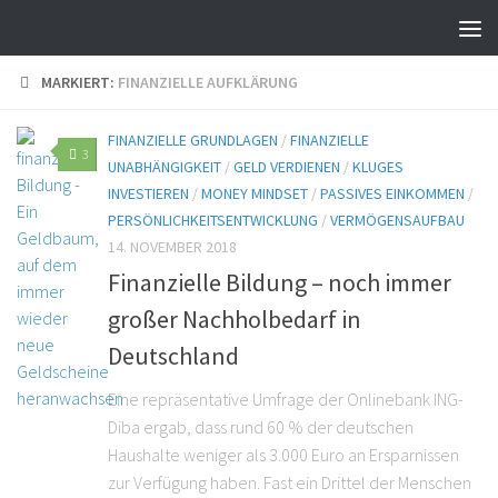
MARKIERT:
FINANZIELLE AUFKLÄRUNG
FINANZIELLE GRUNDLAGEN
/
FINANZIELLE
3
UNABHÄNGIGKEIT
/
GELD VERDIENEN
/
KLUGES
INVESTIEREN
/
MONEY MINDSET
/
PASSIVES EINKOMMEN
/
PERSÖNLICHKEITSENTWICKLUNG
/
VERMÖGENSAUFBAU
14. NOVEMBER 2018
Finanzielle Bildung – noch immer
großer Nachholbedarf in
Deutschland
Eine repräsentative Umfrage der Onlinebank ING-
Diba ergab, dass rund 60 % der deutschen
Haushalte weniger als 3.000 Euro an Ersparnissen
zur Verfügung haben. Fast ein Drittel der Menschen