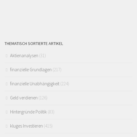
THEMATISCH SORTIERTE ARTIKEL
Aktienanalysen
(31)
finanzielle Grundlagen
(217)
finanzielle Unabhängigkeit
(224)
Geld verdienen
(126)
Hintergründe Politik
(83)
kluges Investieren
(415)