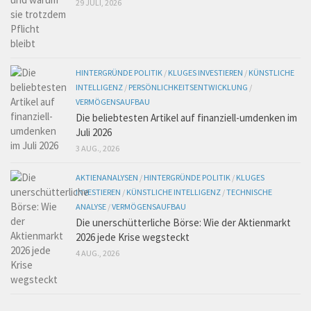
29 JULI, 2026
HINTERGRÜNDE POLITIK
/
KLUGES INVESTIEREN
/
KÜNSTLICHE
INTELLIGENZ
/
PERSÖNLICHKEITSENTWICKLUNG
/
VERMÖGENSAUFBAU
Die beliebtesten Artikel auf finanziell-umdenken im
Juli 2026
3 AUG., 2026
AKTIENANALYSEN
/
HINTERGRÜNDE POLITIK
/
KLUGES
INVESTIEREN
/
KÜNSTLICHE INTELLIGENZ
/
TECHNISCHE
ANALYSE
/
VERMÖGENSAUFBAU
Die unerschütterliche Börse: Wie der Aktienmarkt
2026 jede Krise wegsteckt
4 AUG., 2026