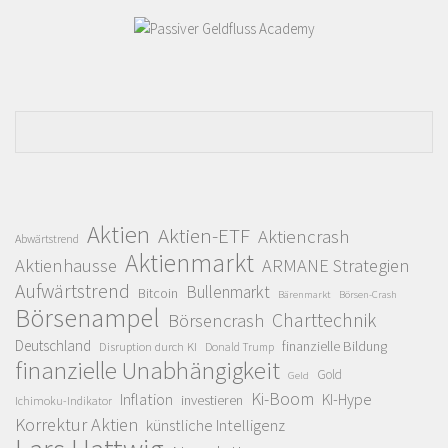
Aktien
Aktien-ETF
Aktiencrash
Abwärtstrend
Aktienmarkt
Aktienhausse
ARMANE Strategien
Aufwärtstrend
Bullenmarkt
Bitcoin
Bärenmarkt
Börsen-Crash
Börsenampel
Charttechnik
Börsencrash
Deutschland
finanzielle Bildung
Disruption durch KI
Donald Trump
finanzielle Unabhängigkeit
Gold
Geld
Ki-Boom
Inflation
KI-Hype
investieren
Ichimoku-Indikator
Korrektur Aktien
künstliche Intelligenz