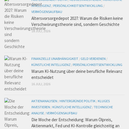
INTELLIGENZ
/
PERSÖNLICHKEITSENTWICKLUNG
/
VERMÖGENSAUFBAU
Altersvorsorgedepot 2027: Warum die Risiken keine
Verschwörungstheorie sind, sondern Geschichte
18 JULI, 2026
FINANZIELLE UNABHÄNGIGKEIT
/
GELD VERDIENEN
/
KÜNSTLICHE INTELLIGENZ
/
PERSÖNLICHKEITSENTWICKLUNG
Warum KI-Nutzung über deine berufliche Relevanz
entscheidet
16 JULI, 2026
AKTIENANALYSEN
/
HINTERGRÜNDE POLITIK
/
KLUGES
INVESTIEREN
/
KÜNSTLICHE INTELLIGENZ
/
TECHNISCHE
ANALYSE
/
VERMÖGENSAUFBAU
Die Woche der Entscheidung: Warum Ölpreis,
Aktienmarkt, Fed und KI-Kontrolle gleichzeitig an