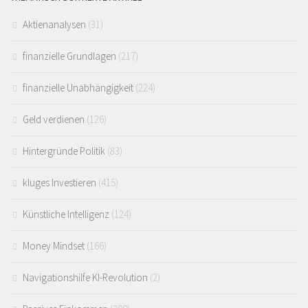
Aktienanalysen
(31)
finanzielle Grundlagen
(217)
finanzielle Unabhängigkeit
(224)
Geld verdienen
(126)
Hintergründe Politik
(83)
kluges Investieren
(415)
Künstliche Intelligenz
(124)
Money Mindset
(166)
Navigationshilfe KI-Revolution
(2)