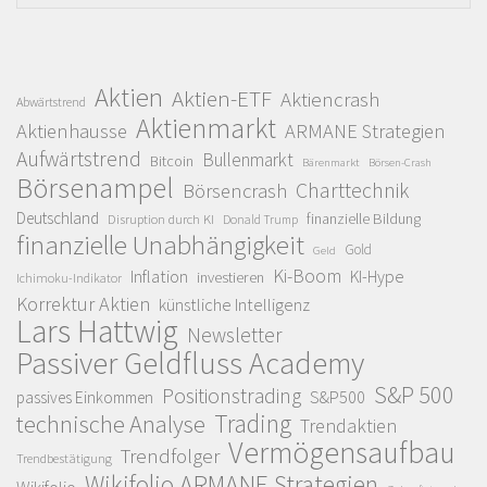
Aktien
Aktien-ETF
Aktiencrash
Abwärtstrend
Aktienmarkt
Aktienhausse
ARMANE Strategien
Aufwärtstrend
Bullenmarkt
Bitcoin
Bärenmarkt
Börsen-Crash
Börsenampel
Charttechnik
Börsencrash
Deutschland
finanzielle Bildung
Disruption durch KI
Donald Trump
finanzielle Unabhängigkeit
Gold
Geld
Ki-Boom
Inflation
KI-Hype
investieren
Ichimoku-Indikator
Korrektur Aktien
künstliche Intelligenz
Lars Hattwig
Newsletter
Passiver Geldfluss Academy
S&P 500
Positionstrading
S&P500
passives Einkommen
Trading
technische Analyse
Trendaktien
Vermögensaufbau
Trendfolger
Trendbestätigung
Wikifolio ARMANE Strategien
Wikifolio