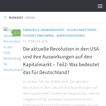
MARKIERT:
GRÜNE
FINANZIELLE UNABHÄNGIGKEIT
/
KLUGES INVESTIEREN
/
4
PASSIVES EINKOMMEN
/
VERMÖGENSAUFBAU
11. FEBRUAR 2025
Die aktuelle Revolution in den USA
und ihre Auswirkungen auf den
Kapitalmarkt – Teil2: Was bedeutet
das für Deutschland?
Im ersten Teil der Artikelserie „Die aktuelle
Revolution in den USA und ihre Auswirkungen auf
den Kapitalmarkt“ hatten wir besprochen, welche
Aufgaben DOGE umfassen und welche ersten
Ergebnisse durch DOGE bereits vorliegen. Im nun...