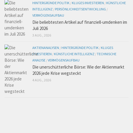
HINTERGRÜNDE POLITIK
/
KLUGES INVESTIEREN
/
KÜNSTLICHE
INTELLIGENZ
/
PERSÖNLICHKEITSENTWICKLUNG
/
VERMÖGENSAUFBAU
Die beliebtesten Artikel auf finanziell-umdenken im
Juli 2026
3 AUG., 2026
AKTIENANALYSEN
/
HINTERGRÜNDE POLITIK
/
KLUGES
INVESTIEREN
/
KÜNSTLICHE INTELLIGENZ
/
TECHNISCHE
ANALYSE
/
VERMÖGENSAUFBAU
Die unerschütterliche Börse: Wie der Aktienmarkt
2026 jede Krise wegsteckt
4 AUG., 2026