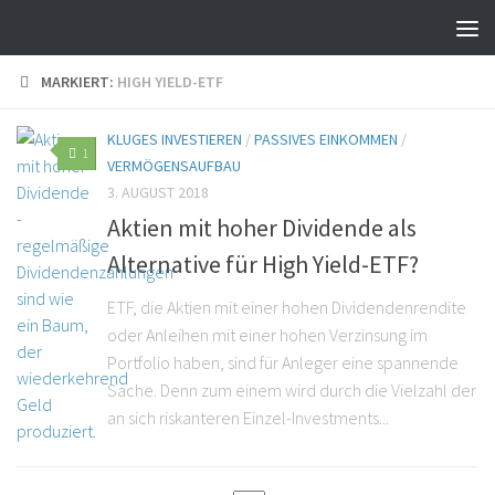
MARKIERT:
HIGH YIELD-ETF
KLUGES INVESTIEREN
/
PASSIVES EINKOMMEN
/
1
VERMÖGENSAUFBAU
3. AUGUST 2018
Aktien mit hoher Dividende als
Alternative für High Yield-ETF?
ETF, die Aktien mit einer hohen Dividendenrendite
oder Anleihen mit einer hohen Verzinsung im
Portfolio haben, sind für Anleger eine spannende
Sache. Denn zum einem wird durch die Vielzahl der
an sich riskanteren Einzel-Investments...