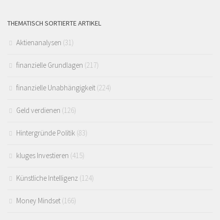
THEMATISCH SORTIERTE ARTIKEL
Aktienanalysen
(31)
finanzielle Grundlagen
(217)
finanzielle Unabhängigkeit
(224)
Geld verdienen
(126)
Hintergründe Politik
(83)
kluges Investieren
(415)
Künstliche Intelligenz
(124)
Money Mindset
(166)