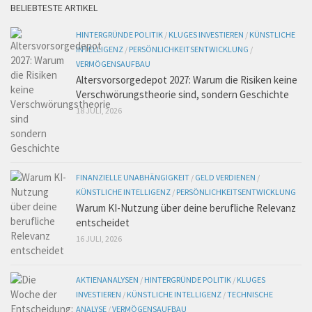
BELIEBTESTE ARTIKEL
HINTERGRÜNDE POLITIK
/
KLUGES INVESTIEREN
/
KÜNSTLICHE
INTELLIGENZ
/
PERSÖNLICHKEITSENTWICKLUNG
/
VERMÖGENSAUFBAU
Altersvorsorgedepot 2027: Warum die Risiken keine
Verschwörungstheorie sind, sondern Geschichte
18 JULI, 2026
FINANZIELLE UNABHÄNGIGKEIT
/
GELD VERDIENEN
/
KÜNSTLICHE INTELLIGENZ
/
PERSÖNLICHKEITSENTWICKLUNG
Warum KI-Nutzung über deine berufliche Relevanz
entscheidet
16 JULI, 2026
AKTIENANALYSEN
/
HINTERGRÜNDE POLITIK
/
KLUGES
INVESTIEREN
/
KÜNSTLICHE INTELLIGENZ
/
TECHNISCHE
ANALYSE
/
VERMÖGENSAUFBAU