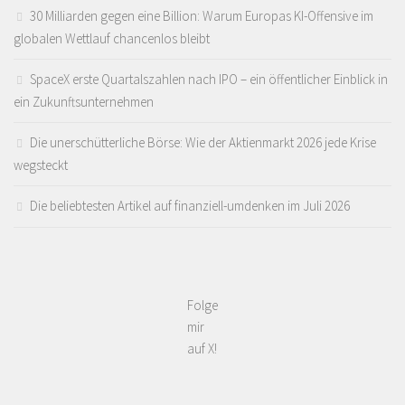
30 Milliarden gegen eine Billion: Warum Europas KI-Offensive im
globalen Wettlauf chancenlos bleibt
SpaceX erste Quartalszahlen nach IPO – ein öffentlicher Einblick in
ein Zukunftsunternehmen
Die unerschütterliche Börse: Wie der Aktienmarkt 2026 jede Krise
wegsteckt
Die beliebtesten Artikel auf finanziell-umdenken im Juli 2026
Folge
mir
auf X!