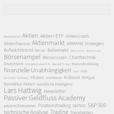
Aktien
Aktien-ETF
Aktiencrash
Abwärtstrend
Aktienmarkt
Aktienhausse
ARMANE Strategien
Aufwärtstrend
Bullenmarkt
Bitcoin
Bärenmarkt
Börsen-Crash
Börsenampel
Charttechnik
Börsencrash
Deutschland
finanzielle Bildung
Disruption durch KI
Donald Trump
finanzielle Unabhängigkeit
Gold
Geld
Ki-Boom
Inflation
KI-Hype
investieren
Ichimoku-Indikator
Korrektur Aktien
künstliche Intelligenz
Lars Hattwig
Newsletter
Passiver Geldfluss Academy
S&P 500
Positionstrading
S&P500
passives Einkommen
Trading
technische Analyse
Trendaktien