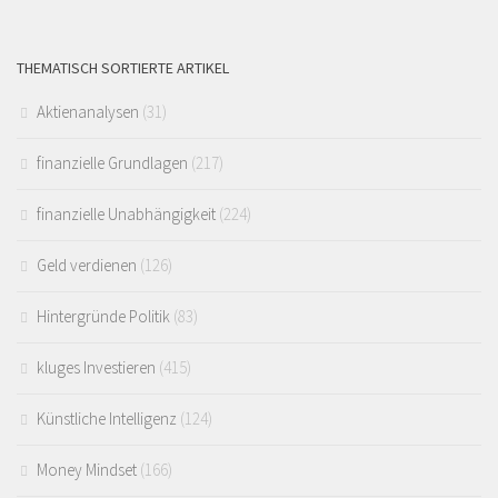
THEMATISCH SORTIERTE ARTIKEL
Aktienanalysen
(31)
finanzielle Grundlagen
(217)
finanzielle Unabhängigkeit
(224)
Geld verdienen
(126)
Hintergründe Politik
(83)
kluges Investieren
(415)
Künstliche Intelligenz
(124)
Money Mindset
(166)