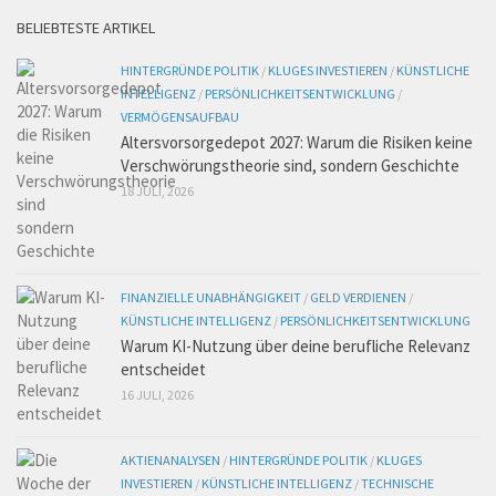
BELIEBTESTE ARTIKEL
HINTERGRÜNDE POLITIK
/
KLUGES INVESTIEREN
/
KÜNSTLICHE
INTELLIGENZ
/
PERSÖNLICHKEITSENTWICKLUNG
/
VERMÖGENSAUFBAU
Altersvorsorgedepot 2027: Warum die Risiken keine
Verschwörungstheorie sind, sondern Geschichte
18 JULI, 2026
FINANZIELLE UNABHÄNGIGKEIT
/
GELD VERDIENEN
/
KÜNSTLICHE INTELLIGENZ
/
PERSÖNLICHKEITSENTWICKLUNG
Warum KI-Nutzung über deine berufliche Relevanz
entscheidet
16 JULI, 2026
AKTIENANALYSEN
/
HINTERGRÜNDE POLITIK
/
KLUGES
INVESTIEREN
/
KÜNSTLICHE INTELLIGENZ
/
TECHNISCHE