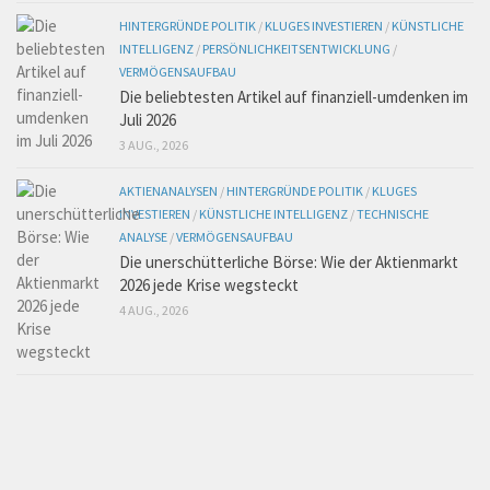
HINTERGRÜNDE POLITIK
/
KLUGES INVESTIEREN
/
KÜNSTLICHE
INTELLIGENZ
/
PERSÖNLICHKEITSENTWICKLUNG
/
VERMÖGENSAUFBAU
Die beliebtesten Artikel auf finanziell-umdenken im
Juli 2026
3 AUG., 2026
AKTIENANALYSEN
/
HINTERGRÜNDE POLITIK
/
KLUGES
INVESTIEREN
/
KÜNSTLICHE INTELLIGENZ
/
TECHNISCHE
ANALYSE
/
VERMÖGENSAUFBAU
Die unerschütterliche Börse: Wie der Aktienmarkt
2026 jede Krise wegsteckt
4 AUG., 2026