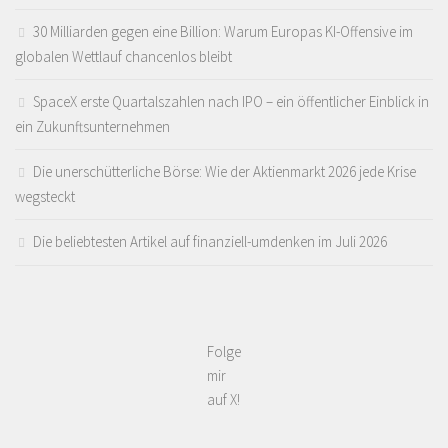
30 Milliarden gegen eine Billion: Warum Europas KI-Offensive im
globalen Wettlauf chancenlos bleibt
SpaceX erste Quartalszahlen nach IPO – ein öffentlicher Einblick in
ein Zukunftsunternehmen
Die unerschütterliche Börse: Wie der Aktienmarkt 2026 jede Krise
wegsteckt
Die beliebtesten Artikel auf finanziell-umdenken im Juli 2026
Folge
mir
auf X!