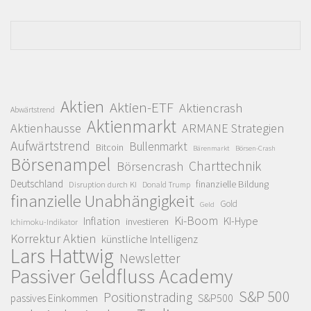
Aktien
Aktien-ETF
Aktiencrash
Abwärtstrend
Aktienmarkt
Aktienhausse
ARMANE Strategien
Aufwärtstrend
Bullenmarkt
Bitcoin
Bärenmarkt
Börsen-Crash
Börsenampel
Charttechnik
Börsencrash
Deutschland
finanzielle Bildung
Disruption durch KI
Donald Trump
finanzielle Unabhängigkeit
Gold
Geld
Ki-Boom
Inflation
KI-Hype
investieren
Ichimoku-Indikator
Korrektur Aktien
künstliche Intelligenz
Lars Hattwig
Newsletter
Passiver Geldfluss Academy
S&P 500
Positionstrading
S&P500
passives Einkommen