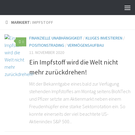
MARKIERT:
IMPFSTOFF
FINANZIELLE UNABHÄNGIGKEIT
/
KLUGES INVESTIEREN
/
0
POSITIONSTRADING
/
VERMÖGENSAUFBAU
11. NOVEMBER 2020
Ein Impfstoff wird die Welt nicht
mehr zurückdrehen!
Mit der Bekanntgabe eines bald zur Verfügung
stehenden Impfstoffes am Montag seitens BioNTech
und Pfizer setzte am Aktienmarkt neben einem
Freudenhüpfer eine starke Sektorrotation ein. So
konnte einerseits der viel beachtete US-
Aktienindex S&P 500...