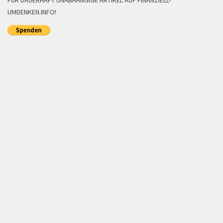
FÜR DAUERHAFT UNABHÄNGIGE ARTIKEL AUF FINANZIELL-
UMDENKEN.INFO!