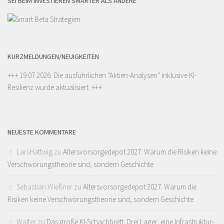
SEI BEIM INVESTIEREN SMARTER ALS ANDERE
KURZMELDUNGEN/NEUIGKEITEN
+++ 19.07.2026: Die ausführlichen "
Aktien-Analysen
" inklusive KI-
Resilienz wurde aktualisiert. +++
NEUESTE KOMMENTARE
LarsHattwig
zu
Altersvorsorgedepot 2027: Warum die Risiken keine
Verschwörungstheorie sind, sondern Geschichte
Sebastian Wießner
zu
Altersvorsorgedepot 2027: Warum die
Risiken keine Verschwörungstheorie sind, sondern Geschichte
Walter
zu
Das große KI-Schachbrett: Drei Lager, eine Infrastruktur-