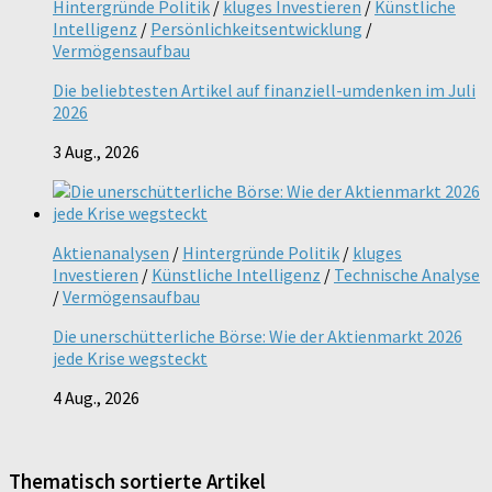
Hintergründe Politik
/
kluges Investieren
/
Künstliche
Intelligenz
/
Persönlichkeitsentwicklung
/
Vermögensaufbau
Die beliebtesten Artikel auf finanziell-umdenken im Juli
2026
3 Aug., 2026
Aktienanalysen
/
Hintergründe Politik
/
kluges
Investieren
/
Künstliche Intelligenz
/
Technische Analyse
/
Vermögensaufbau
Die unerschütterliche Börse: Wie der Aktienmarkt 2026
jede Krise wegsteckt
4 Aug., 2026
Thematisch sortierte Artikel