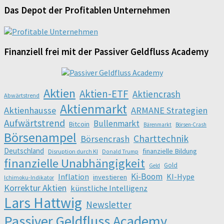
Das Depot der Profitablen Unternehmen
Finanziell frei mit der Passiver Geldfluss Academy
Aktien
Aktien-ETF
Aktiencrash
Abwärtstrend
Aktienmarkt
Aktienhausse
ARMANE Strategien
Aufwärtstrend
Bullenmarkt
Bitcoin
Bärenmarkt
Börsen-Crash
Börsenampel
Charttechnik
Börsencrash
Deutschland
finanzielle Bildung
Disruption durch KI
Donald Trump
finanzielle Unabhängigkeit
Gold
Geld
Ki-Boom
Inflation
KI-Hype
investieren
Ichimoku-Indikator
Korrektur Aktien
künstliche Intelligenz
Lars Hattwig
Newsletter
Passiver Geldfluss Academy