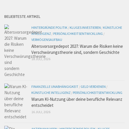
BELIEBTESTE ARTIKEL
HINTERGRÜNDE POLITIK
/
KLUGES INVESTIEREN
/
KÜNSTLICHE
INTELLIGENZ
/
PERSÖNLICHKEITSENTWICKLUNG
/
VERMÖGENSAUFBAU
Altersvorsorgedepot 2027: Warum die Risiken keine
Verschwörungstheorie sind, sondern Geschichte
18 JULI, 2026
FINANZIELLE UNABHÄNGIGKEIT
/
GELD VERDIENEN
/
KÜNSTLICHE INTELLIGENZ
/
PERSÖNLICHKEITSENTWICKLUNG
Warum KI-Nutzung über deine berufliche Relevanz
entscheidet
16 JULI, 2026
AKTIENANALYSEN
/
HINTERGRÜNDE POLITIK
/
KLUGES