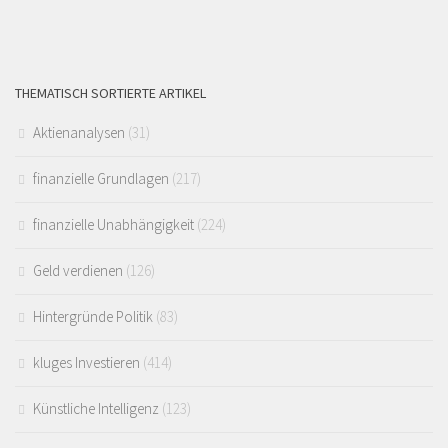
THEMATISCH SORTIERTE ARTIKEL
Aktienanalysen
(31)
finanzielle Grundlagen
(217)
finanzielle Unabhängigkeit
(224)
Geld verdienen
(126)
Hintergründe Politik
(83)
kluges Investieren
(414)
Künstliche Intelligenz
(123)