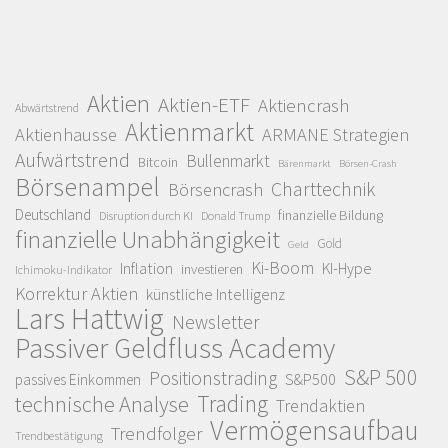
Aktien
Aktien-ETF
Aktiencrash
Abwärtstrend
Aktienmarkt
Aktienhausse
ARMANE Strategien
Aufwärtstrend
Bullenmarkt
Bitcoin
Bärenmarkt
Börsen-Crash
Börsenampel
Charttechnik
Börsencrash
Deutschland
finanzielle Bildung
Disruption durch KI
Donald Trump
finanzielle Unabhängigkeit
Gold
Geld
Ki-Boom
Inflation
KI-Hype
investieren
Ichimoku-Indikator
Korrektur Aktien
künstliche Intelligenz
Lars Hattwig
Newsletter
Passiver Geldfluss Academy
S&P 500
Positionstrading
S&P500
passives Einkommen
Trading
technische Analyse
Trendaktien
Vermögensaufbau
Trendfolger
Trendbestätigung