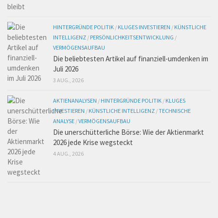
HINTERGRÜNDE POLITIK
/
KLUGES INVESTIEREN
/
KÜNSTLICHE
INTELLIGENZ
/
PERSÖNLICHKEITSENTWICKLUNG
/
VERMÖGENSAUFBAU
Die beliebtesten Artikel auf finanziell-umdenken im
Juli 2026
3 AUG., 2026
AKTIENANALYSEN
/
HINTERGRÜNDE POLITIK
/
KLUGES
INVESTIEREN
/
KÜNSTLICHE INTELLIGENZ
/
TECHNISCHE
ANALYSE
/
VERMÖGENSAUFBAU
Die unerschütterliche Börse: Wie der Aktienmarkt
2026 jede Krise wegsteckt
4 AUG., 2026