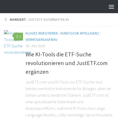
MARKIERT:
JUSTETF ALTERNATIVE KI
KLUGES INVESTIEREN
/
KÜNSTLICHE INTELLIGENZ
/
0
VERMÖGENSAUFBAU
26. JULI 2025
Wie KI-Tools die ETF-Suche
revolutionieren und JustETF.com
ergänzen
JustETF.com und KI-Tools zur ETF-Suche sind
beides wertvolle Instrumente für Anleger, aber sie
bieten unterschiedliche Stärken. JustETF.com ist
eine spezialisierte Datenbank und
Analyseplattform, während KI-Tools (wie Large
Language Models, LLMs) vielseitige Sprachmodelle