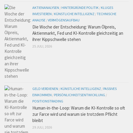
AKTIENANALYSEN
/
HINTERGRÜNDE POLITIK
/
KLUGES
INVESTIEREN
/
KÜNSTLICHE INTELLIGENZ
/
TECHNISCHE
ANALYSE
/
VERMÖGENSAUFBAU
Die Woche der Entscheidung: Warum Ölpreis,
Aktienmarkt, Fed und KI-Kontrolle gleichzeitig an
ihrer Kippschwelle stehen
25 JULI, 2026
GELD VERDIENEN
/
KÜNSTLICHE INTELLIGENZ
/
PASSIVES
EINKOMMEN
/
PERSÖNLICHKEITSENTWICKLUNG
/
POSITIONSTRADING
Human-in-the-Loop: Warum die KI-Kontrolle so oft
zur Farce wird und warum sie trotzdem Pflicht
bleibt
29 JULI, 2026