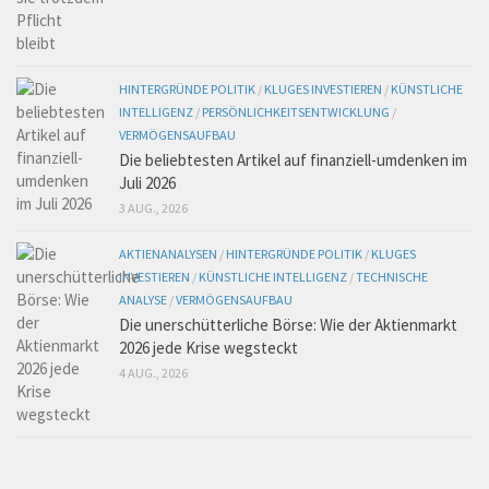
HINTERGRÜNDE POLITIK
/
KLUGES INVESTIEREN
/
KÜNSTLICHE
INTELLIGENZ
/
PERSÖNLICHKEITSENTWICKLUNG
/
VERMÖGENSAUFBAU
Die beliebtesten Artikel auf finanziell-umdenken im
Juli 2026
3 AUG., 2026
AKTIENANALYSEN
/
HINTERGRÜNDE POLITIK
/
KLUGES
INVESTIEREN
/
KÜNSTLICHE INTELLIGENZ
/
TECHNISCHE
ANALYSE
/
VERMÖGENSAUFBAU
Die unerschütterliche Börse: Wie der Aktienmarkt
2026 jede Krise wegsteckt
4 AUG., 2026