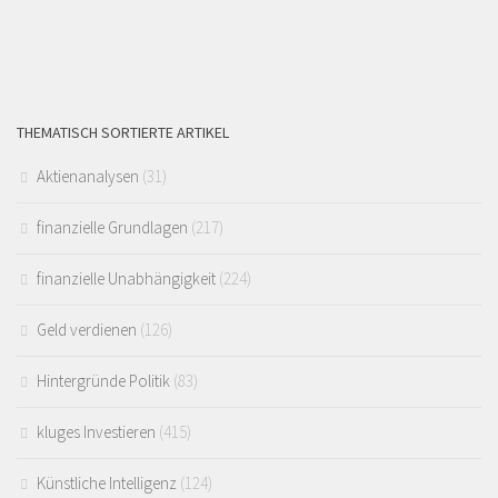
THEMATISCH SORTIERTE ARTIKEL
Aktienanalysen
(31)
finanzielle Grundlagen
(217)
finanzielle Unabhängigkeit
(224)
Geld verdienen
(126)
Hintergründe Politik
(83)
kluges Investieren
(415)
Künstliche Intelligenz
(124)