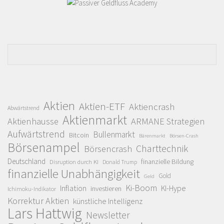
Aktien
Aktien-ETF
Aktiencrash
Abwärtstrend
Aktienmarkt
Aktienhausse
ARMANE Strategien
Aufwärtstrend
Bullenmarkt
Bitcoin
Bärenmarkt
Börsen-Crash
Börsenampel
Charttechnik
Börsencrash
Deutschland
finanzielle Bildung
Disruption durch KI
Donald Trump
finanzielle Unabhängigkeit
Gold
Geld
Ki-Boom
Inflation
KI-Hype
investieren
Ichimoku-Indikator
Korrektur Aktien
künstliche Intelligenz
Lars Hattwig
Newsletter