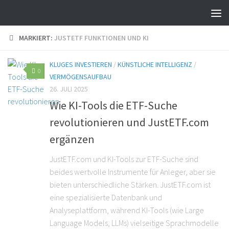
MARKIERT:
JUSTETF FUNKTIONEN UND KI
KLUGES INVESTIEREN
/
KÜNSTLICHE INTELLIGENZ
/
0
VERMÖGENSAUFBAU
26. JULI 2025
Wie KI-Tools die ETF-Suche
revolutionieren und JustETF.com
ergänzen
JustETF.com und KI-Tools zur ETF-Suche sind
beides wertvolle Instrumente für Anleger, aber sie
bieten unterschiedliche Stärken. JustETF.com ist
eine spezialisierte Datenbank und
Analyseplattform, während KI-Tools (wie Large
Language Models, LLMs) vielseitige Sprachmodelle