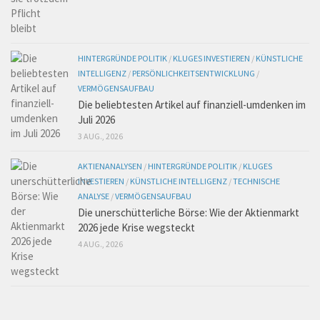
HINTERGRÜNDE POLITIK
/
KLUGES INVESTIEREN
/
KÜNSTLICHE
INTELLIGENZ
/
PERSÖNLICHKEITSENTWICKLUNG
/
VERMÖGENSAUFBAU
Die beliebtesten Artikel auf finanziell-umdenken im
Juli 2026
3 AUG., 2026
AKTIENANALYSEN
/
HINTERGRÜNDE POLITIK
/
KLUGES
INVESTIEREN
/
KÜNSTLICHE INTELLIGENZ
/
TECHNISCHE
ANALYSE
/
VERMÖGENSAUFBAU
Die unerschütterliche Börse: Wie der Aktienmarkt
2026 jede Krise wegsteckt
4 AUG., 2026