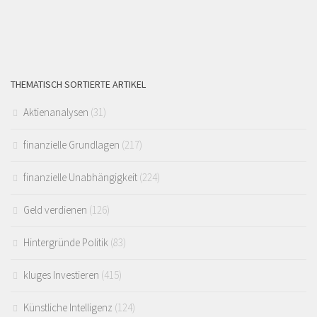
THEMATISCH SORTIERTE ARTIKEL
Aktienanalysen
(31)
finanzielle Grundlagen
(217)
finanzielle Unabhängigkeit
(224)
Geld verdienen
(126)
Hintergründe Politik
(83)
kluges Investieren
(415)
Künstliche Intelligenz
(124)