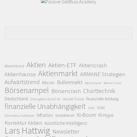
Aktien
Aktien-ETF
Aktiencrash
Abwärtstrend
Aktienmarkt
Aktienhausse
ARMANE Strategien
Aufwärtstrend
Bullenmarkt
Bitcoin
Bärenmarkt
Börsen-Crash
Börsenampel
Charttechnik
Börsencrash
Deutschland
finanzielle Bildung
Disruption durch KI
Donald Trump
finanzielle Unabhängigkeit
Gold
Geld
Ki-Boom
Inflation
KI-Hype
investieren
Ichimoku-Indikator
Korrektur Aktien
künstliche Intelligenz
Lars Hattwig
Newsletter