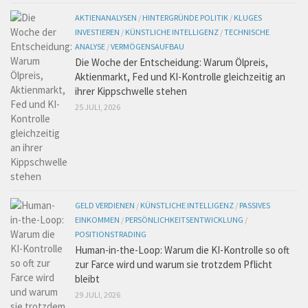
AKTIENANALYSEN
/
HINTERGRÜNDE POLITIK
/
KLUGES
INVESTIEREN
/
KÜNSTLICHE INTELLIGENZ
/
TECHNISCHE
ANALYSE
/
VERMÖGENSAUFBAU
Die Woche der Entscheidung: Warum Ölpreis,
Aktienmarkt, Fed und KI-Kontrolle gleichzeitig an
ihrer Kippschwelle stehen
25 JULI, 2026
GELD VERDIENEN
/
KÜNSTLICHE INTELLIGENZ
/
PASSIVES
EINKOMMEN
/
PERSÖNLICHKEITSENTWICKLUNG
/
POSITIONSTRADING
Human-in-the-Loop: Warum die KI-Kontrolle so oft
zur Farce wird und warum sie trotzdem Pflicht
bleibt
29 JULI, 2026