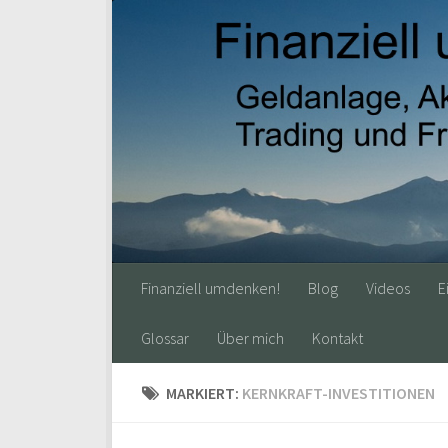
Finanziell umdenken!
Blog
Videos
E
Glossar
Über mich
Kontakt
MARKIERT:
KERNKRAFT-INVESTITIONEN