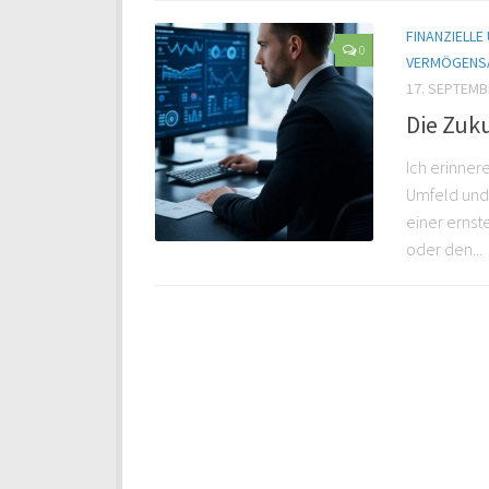
FINANZIELLE
0
VERMÖGENS
17. SEPTEMB
Die Zuku
Ich erinner
Umfeld und 
einer ernst
oder den...