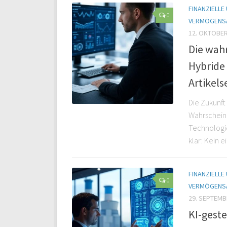
FINANZIELLE
0
VERMÖGENS
12. OKTOBER
Die wahr
Hybride
Artikelse
Die Zukunft
Wahrscheinl
Technologie
klar: Kein e
FINANZIELLE
0
VERMÖGENS
29. SEPTEMB
KI-gest