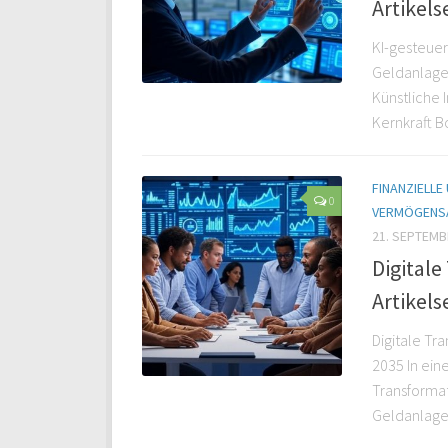
Artikelse
KI-gesteuer
Geldanlage 
Künstliche 
Kernkraft B
FINANZIELLE
0
VERMÖGENS
21. SEPTEMB
Digitale
Artikelse
Digitale Tr
2035 In eine
Transformat
Geldanlage 