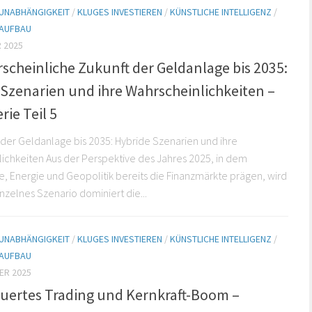
 UNABHÄNGIGKEIT
/
KLUGES INVESTIEREN
/
KÜNSTLICHE INTELLIGENZ
/
AUFBAU
 2025
scheinliche Zukunft der Geldanlage bis 2035:
 Szenarien und ihre Wahrscheinlichkeiten –
rie Teil 5
 der Geldanlage bis 2035: Hybride Szenarien und ihre
ichkeiten Aus der Perspektive des Jahres 2025, in dem
, Energie und Geopolitik bereits die Finanzmärkte prägen, wird
inzelnes Szenario dominiert die...
 UNABHÄNGIGKEIT
/
KLUGES INVESTIEREN
/
KÜNSTLICHE INTELLIGENZ
/
AUFBAU
ER 2025
euertes Trading und Kernkraft-Boom –