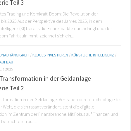
rie Teil 3
tes Trading und Kernkraft-Boom: Die Revolution der
bis 2035 Aus der Perspektive des Jahres 2025, in dem
Intelligenz (KI) bereits die Finanzmärkte durchdringt und der
oom Fahrt aufnimmt, zeichnet sich ein...
 UNABHÄNGIGKEIT
/
KLUGES INVESTIEREN
/
KÜNSTLICHE INTELLIGENZ
/
AUFBAU
ER 2025
 Transformation in der Geldanlage –
rie Teil 2
ansformation in der Geldanlage: Vertrauen durch Technologie bis
r Welt, die sich rasant verändert, steht die digitale
ion im Zentrum der Finanzbranche. Mit Fokus auf Finanzen und
betrachte ich aus...