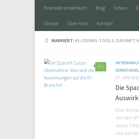
Finanziell umdenken!
Blog
Videos
E
Glossar
Über mich
Kontakt
MARKIERT:
KI-CODING-TOOLS ZUKUNFT 
AKTIENANAL
0
VERMÖGENS
17. JUNI 202
Die Spa
Auswirk
Eine Woche,
seit dem IP
dieser Tril
und die Per