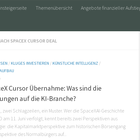
insteigerseite
Themenübersicht
Angebote finanzieller Aufstie
NACH SPACEX CURSOR DEAL
YSEN
/
KLUGES INVESTIEREN
/
KÜNSTLICHE INTELLIGENZ
/
AUFBAU
6
ceX Cursor Übernahme: Was sind die
ungen auf die KI-Branche?
 zwei Schlagzeilen, ein Muster. Wer die SpaceXAI-Geschichte
O am 11. Juni verfolgt, kennt bereits zwei Perspektiven aus
ogie: die Kapitalmarktperspektive zum historischen Börsengang
spektive des Normalbürgers auf...