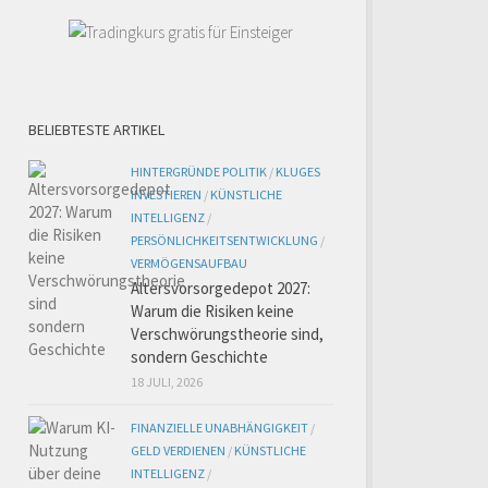
BELIEBTESTE ARTIKEL
HINTERGRÜNDE POLITIK
/
KLUGES
INVESTIEREN
/
KÜNSTLICHE
INTELLIGENZ
/
PERSÖNLICHKEITSENTWICKLUNG
/
VERMÖGENSAUFBAU
Altersvorsorgedepot 2027:
Warum die Risiken keine
Verschwörungstheorie sind,
sondern Geschichte
18 JULI, 2026
FINANZIELLE UNABHÄNGIGKEIT
/
GELD VERDIENEN
/
KÜNSTLICHE
INTELLIGENZ
/