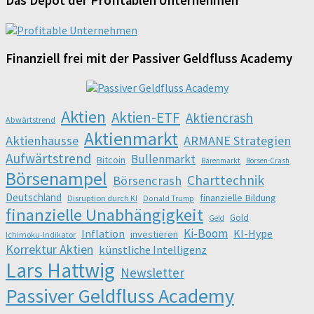
Das Depot der Profitablen Unternehmen
Finanziell frei mit der Passiver Geldfluss Academy
Aktien
Aktien-ETF
Aktiencrash
Abwärtstrend
Aktienmarkt
Aktienhausse
ARMANE Strategien
Aufwärtstrend
Bullenmarkt
Bitcoin
Bärenmarkt
Börsen-Crash
Börsenampel
Charttechnik
Börsencrash
Deutschland
finanzielle Bildung
Disruption durch KI
Donald Trump
finanzielle Unabhängigkeit
Gold
Geld
Ki-Boom
Inflation
KI-Hype
investieren
Ichimoku-Indikator
Korrektur Aktien
künstliche Intelligenz
Lars Hattwig
Newsletter
Passiver Geldfluss Academy