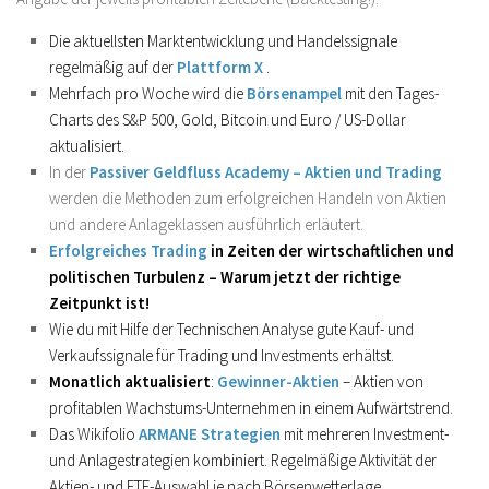
Die aktuellsten Marktentwicklung und Handelssignale
regelmäßig auf der
Plattform X
.
Mehrfach pro Woche wird die
Börsenampel
mit den Tages-
Charts des S&P 500, Gold, Bitcoin und Euro / US-Dollar
aktualisiert.
In der
Passiver Geldfluss Academy – Aktien und Trading
werden die Methoden zum erfolgreichen Handeln von Aktien
und andere Anlageklassen ausführlich erläutert.
Erfolgreiches Trading
in Zeiten der wirtschaftlichen und
politischen Turbulenz – Warum jetzt der richtige
Zeitpunkt ist!
Wie du mit Hilfe der Technischen Analyse gute Kauf- und
Verkaufssignale für Trading und Investments erhältst.
Monatlich aktualisiert
:
Gewinner-Aktien
– Aktien von
profitablen Wachstums-Unternehmen in einem Aufwärtstrend.
Das Wikifolio
ARMANE Strategien
mit mehreren Investment-
und Anlagestrategien kombiniert. Regelmäßige Aktivität der
Aktien- und ETF-Auswahl je nach Börsenwetterlage.