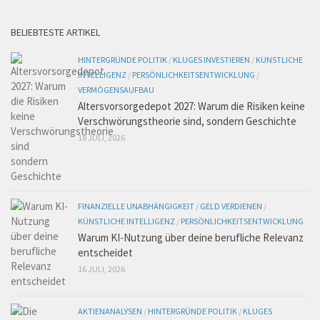
BELIEBTESTE ARTIKEL
HINTERGRÜNDE POLITIK
/
KLUGES INVESTIEREN
/
KÜNSTLICHE
INTELLIGENZ
/
PERSÖNLICHKEITSENTWICKLUNG
/
VERMÖGENSAUFBAU
Altersvorsorgedepot 2027: Warum die Risiken keine
Verschwörungstheorie sind, sondern Geschichte
18 JULI, 2026
FINANZIELLE UNABHÄNGIGKEIT
/
GELD VERDIENEN
/
KÜNSTLICHE INTELLIGENZ
/
PERSÖNLICHKEITSENTWICKLUNG
Warum KI-Nutzung über deine berufliche Relevanz
entscheidet
16 JULI, 2026
AKTIENANALYSEN
/
HINTERGRÜNDE POLITIK
/
KLUGES