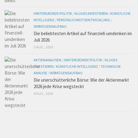
HINTERGRÜNDE POLITIK
/
KLUGES INVESTIEREN
/
KÜNSTLICHE
INTELLIGENZ
/
PERSÖNLICHKEITSENTWICKLUNG
/
VERMÖGENSAUFBAU
Die beliebtesten Artikel auf finanziell-umdenken im
Juli 2026
3 AUG., 2026
AKTIENANALYSEN
/
HINTERGRÜNDE POLITIK
/
KLUGES
INVESTIEREN
/
KÜNSTLICHE INTELLIGENZ
/
TECHNISCHE
ANALYSE
/
VERMÖGENSAUFBAU
Die unerschütterliche Börse: Wie der Aktienmarkt
2026 jede Krise wegsteckt
4 AUG., 2026