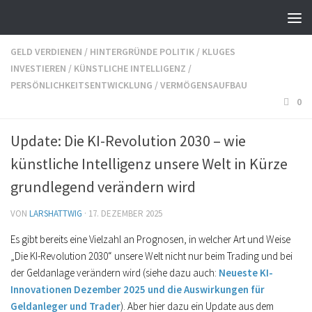
GELD VERDIENEN
/
HINTERGRÜNDE POLITIK
/
KLUGES
INVESTIEREN
/
KÜNSTLICHE INTELLIGENZ
/
PERSÖNLICHKEITSENTWICKLUNG
/
VERMÖGENSAUFBAU
0
Update: Die KI-Revolution 2030 – wie
künstliche Intelligenz unsere Welt in Kürze
grundlegend verändern wird
VON
LARSHATTWIG
·
17. DEZEMBER 2025
Es gibt bereits eine Vielzahl an Prognosen, in welcher Art und Weise
„Die KI-Revolution 2030“ unsere Welt nicht nur beim Trading und bei
der Geldanlage verändern wird (siehe dazu auch:
Neueste KI-
Innovationen Dezember 2025 und die Auswirkungen für
Geldanleger und Trader
). Aber hier dazu ein Update aus dem