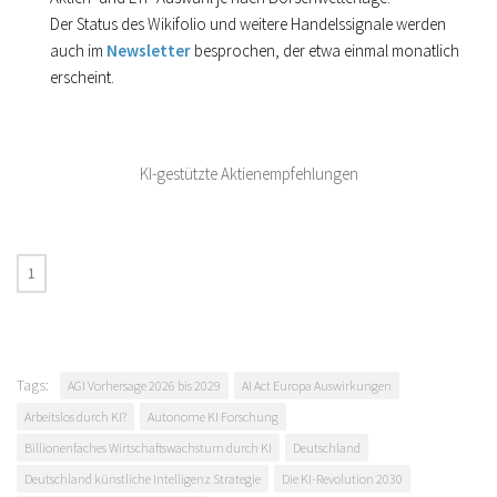
Der Status des Wikifolio und weitere Handelssignale werden
auch im
Newsletter
besprochen, der etwa einmal monatlich
erscheint.
KI-gestützte Aktienempfehlungen
Tags:
AGI Vorhersage 2026 bis 2029
AI Act Europa Auswirkungen
Arbeitslos durch KI?
Autonome KI Forschung
Billionenfaches Wirtschaftswachstum durch KI
Deutschland
Deutschland künstliche Intelligenz Strategie
Die KI-Revolution 2030