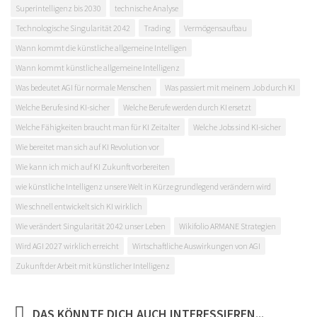
Superintelligenz bis 2030
technische Analyse
Technologische Singularität 2042
Trading
Vermögensaufbau
Wann kommt die künstliche allgemeine Intelligen
Wann kommt künstliche allgemeine Intelligenz
Was bedeutet AGI für normale Menschen
Was passiert mit meinem Job durch KI
Welche Berufe sind KI-sicher
Welche Berufe werden durch KI ersetzt
Welche Fähigkeiten braucht man für KI Zeitalter
Welche Jobs sind KI-sicher
Wie bereitet man sich auf KI Revolution vor
Wie kann ich mich auf KI Zukunft vorbereiten
wie künstliche Intelligenz unsere Welt in Kürze grundlegend verändern wird
Wie schnell entwickelt sich KI wirklich
Wie verändert Singularität 2042 unser Leben
Wikifolio ARMANE Strategien
Wird AGI 2027 wirklich erreicht
Wirtschaftliche Auswirkungen von AGI
Zukunft der Arbeit mit künstlicher Intelligenz
DAS KÖNNTE DICH AUCH INTERESSIEREN...