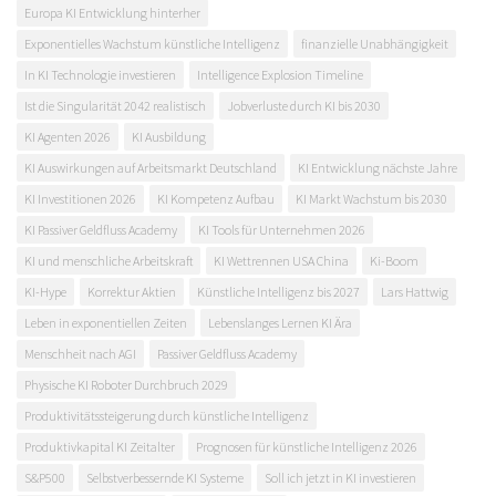
Europa KI Entwicklung hinterher
Exponentielles Wachstum künstliche Intelligenz
finanzielle Unabhängigkeit
In KI Technologie investieren
Intelligence Explosion Timeline
Ist die Singularität 2042 realistisch
Jobverluste durch KI bis 2030
KI Agenten 2026
KI Ausbildung
KI Auswirkungen auf Arbeitsmarkt Deutschland
KI Entwicklung nächste Jahre
KI Investitionen 2026
KI Kompetenz Aufbau
KI Markt Wachstum bis 2030
KI Passiver Geldfluss Academy
KI Tools für Unternehmen 2026
KI und menschliche Arbeitskraft
KI Wettrennen USA China
Ki-Boom
KI-Hype
Korrektur Aktien
Künstliche Intelligenz bis 2027
Lars Hattwig
Leben in exponentiellen Zeiten
Lebenslanges Lernen KI Ära
Menschheit nach AGI
Passiver Geldfluss Academy
Physische KI Roboter Durchbruch 2029
Produktivitätssteigerung durch künstliche Intelligenz
Produktivkapital KI Zeitalter
Prognosen für künstliche Intelligenz 2026
S&P500
Selbstverbessernde KI Systeme
Soll ich jetzt in KI investieren