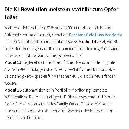
Die KI-Revolution meistern statt ihr zum Opfer
fallen
Während Unternehmen 2025 bis zu 200.000 Jobs durch KI und
Automatisierung abbauen, öffnet die
Passiver Geldfluss Academy
mit den Modulen 14-16 einen Zukunftsweg:
Modul 14
zeigt, wie KI-
Tools dein Vermögensportfolio optimieren und Trading-Strategien
entwickeln – ohne teure Vermögensverwalter.
Modul 15
begleitet dich beim beruflichen Neustart in der digitalen
Ära: Von KI-Grundlagen über No-Code-Plattformen bis zur Solo-
Selbständigkeit – speziell für Menschen 40+, die sich neu erfinden
wollen.
Modul 16
automatisiert dein Portfolio-Monitoring komplett:
Wöchentliche Reports, intelligente Frühwarnsysteme und Monte-
Carlo-Stresstests ersetzen das Family-Office. Diese drei Module
machen dich vom Betroffenen zum Gewinner der KI-Revolution –
beruflich wie finanziell.