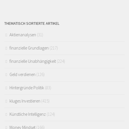
THEMATISCH SORTIERTE ARTIKEL
Aktienanalysen
(31)
finanzielle Grundlagen
(217)
finanzielle Unabhängigkeit
(224)
Geld verdienen
(126)
Hintergründe Politik
(83)
kluges Investieren
(415)
Künstliche Intelligenz
(124)
Money Mindset
(166)