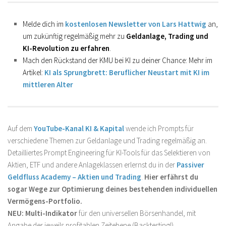
Melde dich im
kostenlosen Newsletter von Lars Hattwig
an,
um zukünftig regelmäßig mehr zu
Geldanlage, Trading und
KI-Revolution zu erfahren
.
Mach den Rückstand der KMU bei KI zu deiner Chance: Mehr im
Artikel:
KI als Sprungbrett: Beruflicher Neustart mit KI im
mittleren Alter
Auf dem
YouTube-Kanal KI & Kapital
wende ich Prompts für
verschiedene Themen zur Geldanlage und Trading regelmäßig an.
Detailliertes Prompt Engineering für KI-Tools für das Selektieren von
Aktien, ETF und andere Anlageklassen erlernst du in der
Passiver
Geldfluss Academy – Aktien und Trading
.
Hier erfährst du
sogar Wege zur Optimierung deines bestehenden individuellen
Vermögens-Portfolio.
NEU: Multi-Indikator
für den universellen Börsenhandel, mit
Angabe der jeweils profitablen Zeitebene (Backtesting!).