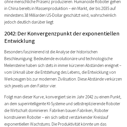
ohne menschliche Präsenz produzieren. Humanoide Roboter gehen
in China bereits in Massenproduktion – ein Markt, der bis 2035 auf
mindestens 38 Milliarden US-Dollar geschätzt wird, wahrscheinlich
jedoch deutlich darüber liegt.
2042: Der Konvergenzpunkt der exponentiellen
Entwicklung
Besonders faszinierend ist die Analyse der historischen
Beschleunigung: Bedeutende evolutionäre und technologische
Meilensteine haben sich stets in immer kürzeren Abständen ereignet –
vom Urknall über die Entstehung des Lebens, die Entwicklung von
Werkzeugen bis zur modernen Zivilisation. Diese Abstände verkürzen
sich jeweils um den Faktor vier.
Folgt man dieser Kurve, konvergiert sie im Jahr 2042 zu einem Punkt,
an dem superintelligente KI-Systeme und selbstreplizierende Roboter
die Wirtschaft dominieren. Fabriken bauen Fabriken, Roboter
konstruieren Roboter – ein sich selbst verstärkender Kreislauf
exponentiellen Wachstums. Die Produktivität könnte um das