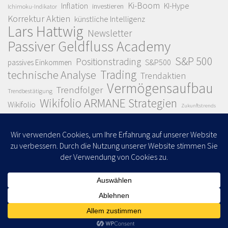
Ki-Boom
Inflation
KI-Hype
investieren
Ichimoku-Indikator
Korrektur Aktien
künstliche Intelligenz
Lars Hattwig
Newsletter
Passiver Geldfluss Academy
S&P 500
Positionstrading
S&P500
passives Einkommen
Trading
technische Analyse
Trendaktien
Vermögensaufbau
Trendfolger
Trendbestätigung
Wikifolio ARMANE Strategien
Wikifolio
Zukunftstrends
© 2026. Alle Rechte vorbehalten.
Powered by
- Entworfen mit dem
Hueman Theme