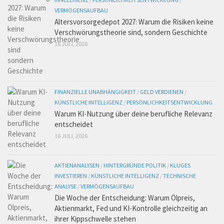
VERMÖGENSAUFBAU
Altersvorsorgedepot 2027: Warum die Risiken keine
Verschwörungstheorie sind, sondern Geschichte
18 JULI, 2026
FINANZIELLE UNABHÄNGIGKEIT
/
GELD VERDIENEN
/
KÜNSTLICHE INTELLIGENZ
/
PERSÖNLICHKEITSENTWICKLUNG
Warum KI-Nutzung über deine berufliche Relevanz
entscheidet
16 JULI, 2026
AKTIENANALYSEN
/
HINTERGRÜNDE POLITIK
/
KLUGES
INVESTIEREN
/
KÜNSTLICHE INTELLIGENZ
/
TECHNISCHE
ANALYSE
/
VERMÖGENSAUFBAU
Die Woche der Entscheidung: Warum Ölpreis,
Aktienmarkt, Fed und KI-Kontrolle gleichzeitig an
ihrer Kippschwelle stehen