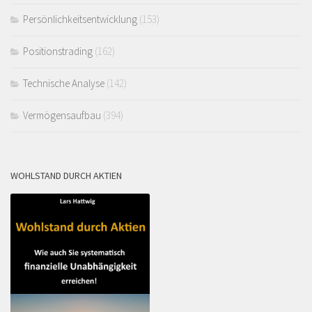
Persönlichkeitsentwicklung
(153)
Positionstrading
(162)
Technische Analyse
(142)
Vermögensaufbau
(394)
WOHLSTAND DURCH AKTIEN