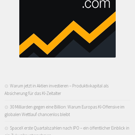
Warum jetzt in Aktien investieren – Produktivkapital als
Absicherung für das KI-Zeitalter
30 Milliarden gegen eine Billion: Warum Europas KI-Offensive im
globalen Wettlauf chancenlos bleibt
SpaceX erste Quartalszahlen nach IPO – ein öffentlicher Einblick in