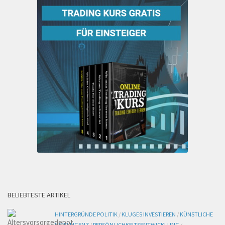
BELIEBTESTE ARTIKEL
HINTERGRÜNDE POLITIK
/
KLUGES INVESTIEREN
/
KÜNSTLICHE
INTELLIGENZ
/
PERSÖNLICHKEITSENTWICKLUNG
/