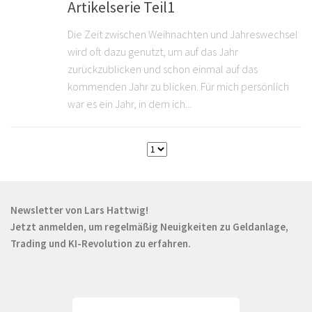
Artikelserie Teil1
Die Zeit zwischen Weihnachten und Jahreswechsel
wird oft dazu genutzt, um auf das Jahr
zurückzublicken und schon einmal auf das
kommenden Jahr zu blicken. Für mich persönlich
war es ein Jahr, in dem ich...
Newsletter von Lars Hattwig!
Jetzt anmelden, um regelmäßig Neuigkeiten zu Geldanlage,
Trading und KI-Revolution zu erfahren.