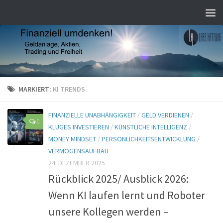
MARKIERT:
KI TRENDS
FINANZIELLE UNABHÄNGIGKEIT
/
GELD VERDIENEN
/
0
KLUGES INVESTIEREN
/
KÜNSTLICHE INTELLIGENZ
/
MONEY MINDSET
/
PERSÖNLICHKEITSENTWICKLUNG
/
VERMÖGENSAUFBAU
24. DEZEMBER 2025
Rückblick 2025/ Ausblick 2026:
Wenn KI laufen lernt und Roboter
unsere Kollegen werden –