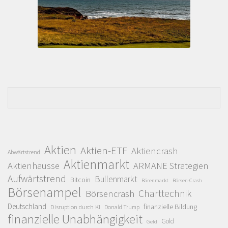
Aktien
Aktien-ETF
Aktiencrash
Abwärtstrend
Aktienmarkt
Aktienhausse
ARMANE Strategien
Aufwärtstrend
Bullenmarkt
Bitcoin
Bärenmarkt
Börsen-Crash
Börsenampel
Charttechnik
Börsencrash
Deutschland
finanzielle Bildung
Disruption durch KI
Donald Trump
finanzielle Unabhängigkeit
Gold
Geld