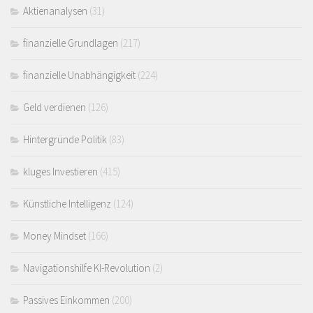
Aktienanalysen
(31)
finanzielle Grundlagen
(217)
finanzielle Unabhängigkeit
(224)
Geld verdienen
(126)
Hintergründe Politik
(83)
kluges Investieren
(415)
Künstliche Intelligenz
(124)
Money Mindset
(166)
Navigationshilfe KI-Revolution
(2)
Passives Einkommen
(200)